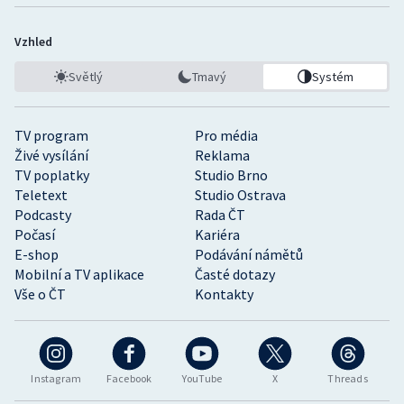
Vzhled
Světlý
Tmavý
Systém
TV program
Pro média
Živé vysílání
Reklama
TV poplatky
Studio Brno
Teletext
Studio Ostrava
Podcasty
Rada ČT
Počasí
Kariéra
E-shop
Podávání námětů
Mobilní a TV aplikace
Časté dotazy
Vše o ČT
Kontakty
Instagram
Facebook
YouTube
X
Threads