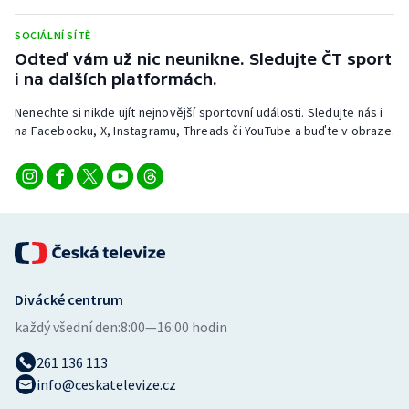
Stolní tenis
SOCIÁLNÍ SÍTĚ
Triatlon
Odteď vám už nic neunikne. Sledujte ČT sport
i na dalších platformách.
Veslování
Nenechte si nikde ujít nejnovější sportovní události. Sledujte nás i
na Facebooku, X, Instagramu, Threads či YouTube a buďte v obraze.
Vodní slalom
Volejbal
Ostatní
Divácké centrum
každý všední den:
8:00—16:00 hodin
261 136 113
info@ceskatelevize.cz