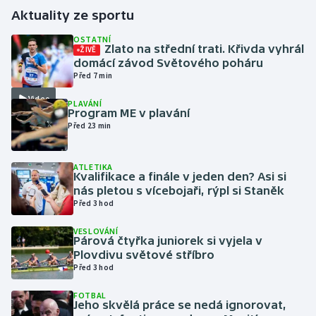
Aktuality ze sportu
Gymnastika
OSTATNÍ
Zlato na střední trati. Křivda vyhrál
ŽIVĚ
domácí závod Světového poháru
Házená
Před 7 min
Video
Jezdectví
PLAVÁNÍ
Program ME v plavání
Před 23 min
Judo
Krasobruslení
ATLETIKA
Kvalifikace a finále v jeden den? Asi si
nás pletou s vícebojaři, rýpl si Staněk
Lezení
Před 3 hod
VESLOVÁNÍ
Lyže a snowboard
Párová čtyřka juniorek si vyjela v
Plovdivu světové stříbro
Moderní pětiboj
Před 3 hod
FOTBAL
Motorsport
Jeho skvělá práce se nedá ignorovat,