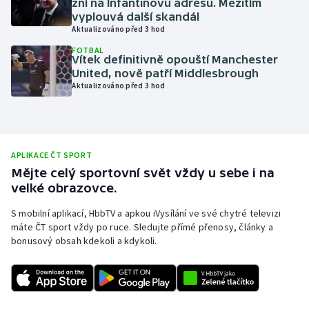
zní na Infantinovu adresu. Mezitím
vyplouvá další skandál
Olympijské hry
Aktualizováno před 3 hod
FOTBAL
Parasport
Vítek definitivně opouští Manchester
United, nově patří Middlesbrough
Plavání
Aktualizováno před 3 hod
Plážový volejbal
Ragby
APLIKACE ČT SPORT
Mějte celý sportovní svět vždy u sebe i na
Rychlobruslení
velké obrazovce.
S mobilní aplikací, HbbTV a apkou iVysílání ve své chytré televizi
Rychlostní kanoistika
máte ČT sport vždy po ruce. Sledujte přímé přenosy, články a
bonusový obsah kdekoli a kdykoli.
Short track
Sportovní střelba