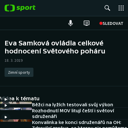
POPULÁRNÍ
SLEDOVAT
Fotbal
Eva Samková ovládla celkové
hodnocení Světového poháru
Hokej
18. 3. 2019
Tenis
Zimní sporty
Atletika
Cyklistika
Videa k tématu
DALŠÍ SPORTY
Běžci na lyžích testovali svůj výkon
Rozhodnutí MOV litují čeští i světoví
sdruženáři
Americký fotbal
NEPŘEHLÉDNĚTE
Konvalinka ke konci sdruženářů na OH: