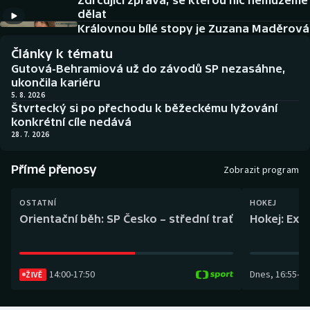
Zdrcující zpráva, se kterou nic nemůžeme
Baseball a softbal
Soutěže
dělat
Královnou bílé stopy je Zuzana Maděrová
Basketbal
Historické návraty
Články k tématu
Gutová-Behramiová už do závodů SP nezasáhne,
Biatlon
Aplikace ČT sport
ukončila kariéru
5. 8. 2026
Štvrtecký si po přechodu k běžeckému lyžování
Boby a skeleton
AZ kvíz
konkrétní cíle nedává
28. 7. 2026
Box
Přímé přenosy
Zobrazit program
Curling
OSTATNÍ
HOKEJ
Dostihy
Orientační běh: SP Česko – střední trať
Hokej: Exh
Florbal
14:00
-
17:50
Dnes
,
16:55
-
19
Futsal
ŽIVĚ
Golf