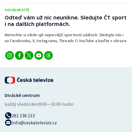
Stolní tenis
SOCIÁLNÍ SÍTĚ
Odteď vám už nic neunikne. Sledujte ČT sport
Triatlon
i na dalších platformách.
Veslování
Nenechte si nikde ujít nejnovější sportovní události. Sledujte nás i
na Facebooku, X, Instagramu, Threads či YouTube a buďte v obraze.
Vodní slalom
Volejbal
Ostatní
Divácké centrum
každý všední den:
8:00—16:00 hodin
261 136 113
info@ceskatelevize.cz