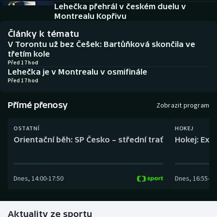
Baseball a softbal
Soutěže
Lehečka přehrál v českém duelu v
Montrealu Kopřivu
Basketbal
Historické návraty
Články k tématu
V Torontu už bez Češek: Bartůňková skončila ve
Biatlon
Aplikace ČT sport
třetím kole
Před 17 hod
Lehečka je v Montrealu v osmifinále
Boby a skeleton
AZ kvíz
Před 17 hod
Box
Přímé přenosy
Zobrazit program
Curling
OSTATNÍ
HOKEJ
Orientační běh: SP Česko – střední trať
Hokej: Exh
Dostihy
Florbal
Dnes
,
14:00
-
17:50
Dnes
,
16:55
-
19
Futsal
Aktuality ze sportu
Golf