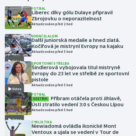
FOTBAL
Liberec díky gólu Dulaye připravil
Gymnastika
Zbrojovku o neporazitelnost
Aktualizováno před 2 hod
Házená
VODNÍ SLALOM
Další juniorská medaile a hned zlatá.
Jezdectví
Kočířová je mistryní Evropy na kajaku
Aktualizováno před 5 hod
Judo
Video
SPORTOVNÍ STŘELBA
Šindlerová vybojovala titul mistryně
Krasobruslení
Evropy do 23 let ve střelbě ze sportovní
pistole
Aktualizováno před 5 hod
Lezení
Video
FOTBAL
Příbram otáčela proti Jihlavě,
SESTŘIH
Lyže a snowboard
Ústí ztratilo vedení 3:0 s Českou Lípou
Aktualizováno před 5 hod
Moderní pětiboj
Video
CYKLISTIKA
Niewiadomá ovládla ikonické Mont
Motorsport
Ventoux a ujala se vedení v Tour de