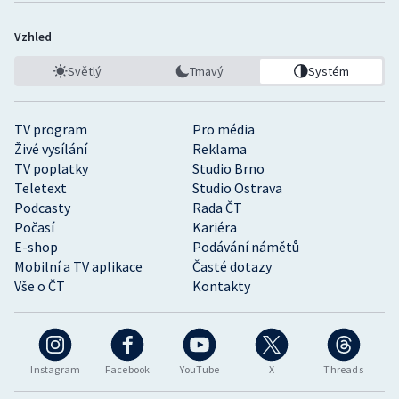
Vzhled
Světlý
Tmavý
Systém
TV program
Pro média
Živé vysílání
Reklama
TV poplatky
Studio Brno
Teletext
Studio Ostrava
Podcasty
Rada ČT
Počasí
Kariéra
E-shop
Podávání námětů
Mobilní a TV aplikace
Časté dotazy
Vše o ČT
Kontakty
Instagram
Facebook
YouTube
X
Threads