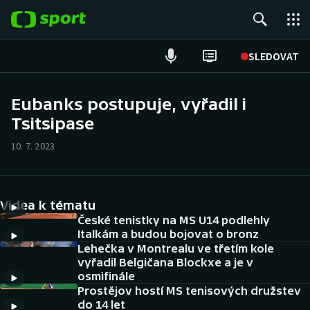
POPULÁRNÍ
SLEDOVAT
Fotbal
Eubanks postupuje, vyřadil i
Tsitsipase
Hokej
10. 7. 2023
Tenis
Atletika
Videa k tématu
Cyklistika
České tenistky na MS U14 podlehly
Italkám a budou bojovat o bronz
Lehečka v Montrealu ve třetím kole
DALŠÍ SPORTY
vyřadil Belgičana Blockxe a je v
osmifinále
Americký fotbal
NEPŘEHLÉDNĚTE
Prostějov hostí MS tenisových družstev
do 14 let