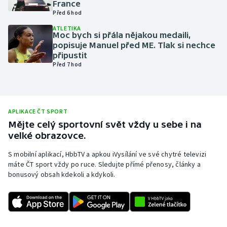
France
Před 6 hod
Olympijské hry
ATLETIKA
Moc bych si přála nějakou medaili,
Parasport
popisuje Manuel před ME. Tlak si nechce
připustit
Plavání
Před 7 hod
Plážový volejbal
Ragby
APLIKACE ČT SPORT
Mějte celý sportovní svět vždy u sebe i na
velké obrazovce.
Rychlobruslení
S mobilní aplikací, HbbTV a apkou iVysílání ve své chytré televizi
Rychlostní kanoistika
máte ČT sport vždy po ruce. Sledujte přímé přenosy, články a
bonusový obsah kdekoli a kdykoli.
Short track
Sportovní střelba