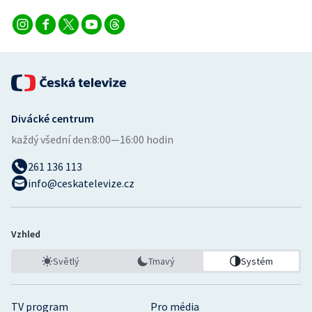
Stolní tenis
Triatlon
Veslování
Vodní slalom
Divácké centrum
každý všední den:
8:00—16:00 hodin
Volejbal
261 136 113
Ostatní
info@ceskatelevize.cz
Vzhled
Světlý
Tmavý
Systém
TV program
Pro média