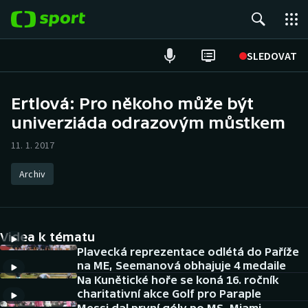
POPULÁRNÍ
SLEDOVAT
Fotbal
Ertlová: Pro někoho může být
univerziáda odrazovým můstkem
Hokej
11. 1. 2017
Tenis
Archiv
Atletika
Cyklistika
Videa k tématu
DALŠÍ SPORTY
Plavecká reprezentace odlétá do Paříže
na ME, Seemanová obhajuje 4 medaile
Na Kunětické hoře se koná 16. ročník
Americký fotbal
NEPŘEHLÉDNĚTE
charitativní akce Golf pro Paraple