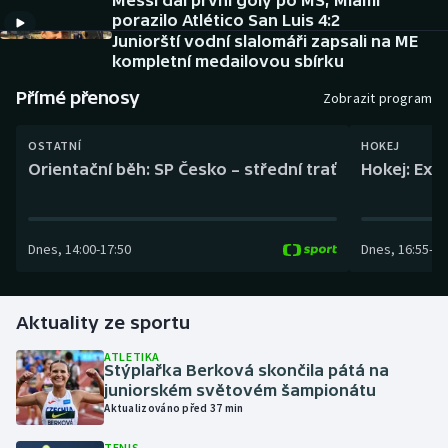
Messi dal první góly po MS, Miami
Baseball a softbal
Soutěže
porazilo Atlético San Luis 4:2
Juniorští vodní slalomáři zapsali na ME
Basketbal
Historické návraty
kompletní medailovou sbírku
Přímé přenosy
Zobrazit program
Biatlon
Aplikace ČT sport
OSTATNÍ
HOKEJ
Boby a skeleton
AZ kvíz
Orientační běh: SP Česko – střední trať
Hokej: Exh
Box
Dnes
,
14:00
-
17:50
Dnes
,
16:55
-
19
Curling
Dostihy
Aktuality ze sportu
Florbal
ATLETIKA
Stýplařka Berková skončila pátá na
juniorském světovém šampionátu
Futsal
Aktualizováno před 37 min
Golf
TENIS