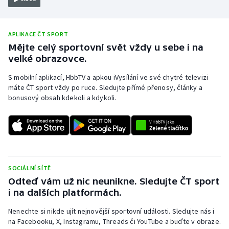
Olympijské hry
APLIKACE ČT SPORT
Parasport
Mějte celý sportovní svět vždy u sebe i na
velké obrazovce.
Plavání
S mobilní aplikací, HbbTV a apkou iVysílání ve své chytré televizi
máte ČT sport vždy po ruce. Sledujte přímé přenosy, články a
Plážový volejbal
bonusový obsah kdekoli a kdykoli.
Ragby
Rychlobruslení
Rychlostní kanoistika
SOCIÁLNÍ SÍTĚ
Odteď vám už nic neunikne. Sledujte ČT sport
Short track
i na dalších platformách.
Nenechte si nikde ujít nejnovější sportovní události. Sledujte nás i
Sportovní střelba
na Facebooku, X, Instagramu, Threads či YouTube a buďte v obraze.