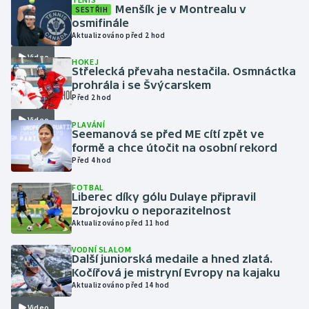
Menšík je v Montrealu v
SESTŘIH
osmifinále
Gymnastika
Aktualizováno před 2 hod
Video
HOKEJ
Házená
Střelecká převaha nestačila. Osmnáctka
prohrála i se Švýcarskem
Jezdectví
Před 2 hod
Video
PLAVÁNÍ
Judo
Seemanová se před ME cítí zpět ve
formě a chce útočit na osobní rekord
Před 4 hod
Krasobruslení
FOTBAL
Liberec díky gólu Dulaye připravil
Lezení
Zbrojovku o neporazitelnost
Aktualizováno před 11 hod
Lyže a snowboard
VODNÍ SLALOM
Další juniorská medaile a hned zlatá.
Moderní pětiboj
Kočířová je mistryní Evropy na kajaku
Aktualizováno před 14 hod
Motorsport
Video