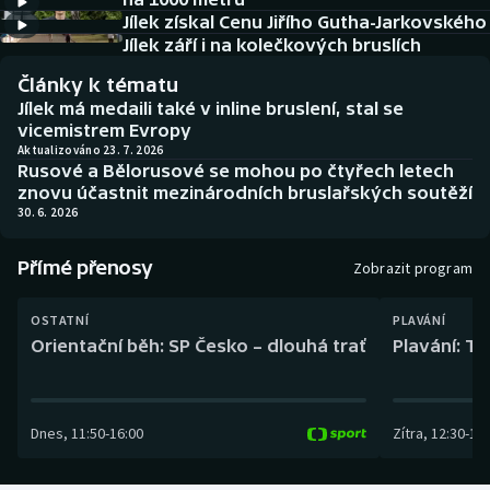
Baseball a softbal
Soutěže
Jílek získal Cenu Jiřího Gutha-Jarkovského
Jílek září i na kolečkových bruslích
Basketbal
Historické návraty
Články k tématu
Jílek má medaili také v inline bruslení, stal se
Biatlon
Aplikace ČT sport
vicemistrem Evropy
Aktualizováno 23. 7. 2026
Rusové a Bělorusové se mohou po čtyřech letech
Boby a skeleton
AZ kvíz
znovu účastnit mezinárodních bruslařských soutěží
30. 6. 2026
Box
Přímé přenosy
Zobrazit program
Curling
OSTATNÍ
PLAVÁNÍ
Dostihy
Orientační běh: SP Česko – dlouhá trať
Plavání: TK
Florbal
Dnes
,
11:50
-
16:00
Zítra
,
12:30
-
13:
Futsal
Golf