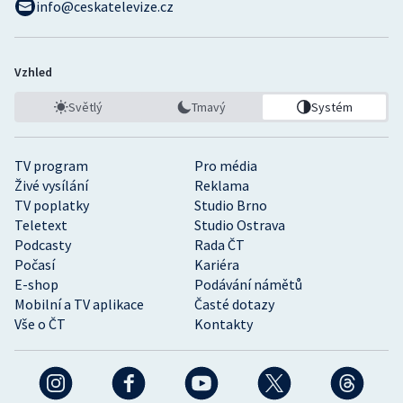
info@ceskatelevize.cz
Vzhled
Světlý
Tmavý
Systém
TV program
Pro média
Živé vysílání
Reklama
TV poplatky
Studio Brno
Teletext
Studio Ostrava
Podcasty
Rada ČT
Počasí
Kariéra
E-shop
Podávání námětů
Mobilní a TV aplikace
Časté dotazy
Vše o ČT
Kontakty