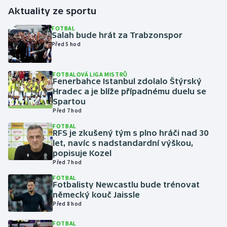
Aktuality ze sportu
Gymnastika
FOTBAL
Salah bude hrát za Trabzonspor
Před 5 hod
Házená
Jezdectví
FOTBALOVÁ LIGA MISTRŮ
Fenerbahce Istanbul zdolalo Štýrský
Hradec a je blíže případnému duelu se
Judo
Spartou
Před 7 hod
Krasobruslení
FOTBAL
RFS je zkušený tým s plno hráči nad 30
let, navíc s nadstandardní výškou,
Lezení
popisuje Kozel
Před 7 hod
Lyže a snowboard
FOTBAL
Fotbalisty Newcastlu bude trénovat
Moderní pětiboj
německý kouč Jaissle
Před 8 hod
Motorsport
FOTBAL