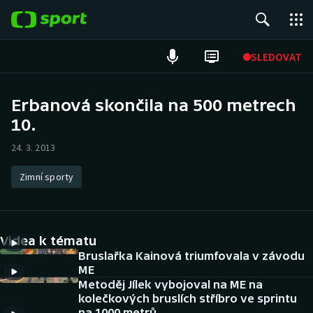
POPULÁRNÍ
SLEDOVAT
Fotbal
Erbanová skončila na 500 metrech
10.
Hokej
24. 3. 2013
Tenis
Zimní sporty
Atletika
Cyklistika
Videa k tématu
DALŠÍ SPORTY
Bruslařka Kainová triumfovala v závodu
ME
Metoděj Jílek vybojoval na ME na
Americký fotbal
NEPŘEHLÉDNĚTE
kolečkových bruslích stříbro ve sprintu
na 1000 metrů