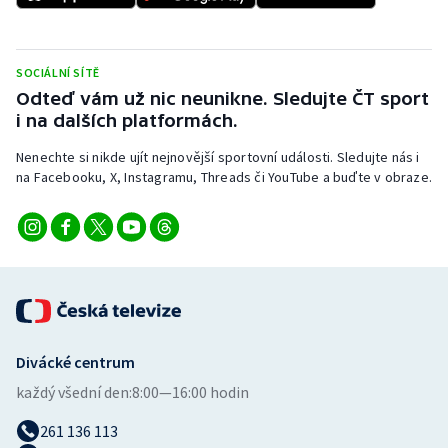
Stolní tenis
Triatlon
SOCIÁLNÍ SÍTĚ
Odteď vám už nic neunikne. Sledujte ČT sport
Veslování
i na dalších platformách.
Vodní slalom
Nenechte si nikde ujít nejnovější sportovní události. Sledujte nás i
na Facebooku, X, Instagramu, Threads či YouTube a buďte v obraze.
Volejbal
Ostatní
Divácké centrum
každý všední den:
8:00—16:00 hodin
261 136 113