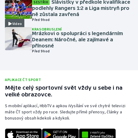
Slávistky v předkole kvalifikace
SESTŘIH
podlehly Rangers 1:2 a Liga mistryň pro
Olympijské hry
ně zůstala zavřená
Před 9 hod
Parasport
Video
KRASOBRUSLENÍ
Mrázkovi o spolupráci s legendárním
Plavání
Deanem: Náročné, ale zajímavé a
přínosné
Před 9 hod
Plážový volejbal
Ragby
APLIKACE ČT SPORT
Rychlobruslení
Mějte celý sportovní svět vždy u sebe i na
velké obrazovce.
Rychlostní kanoistika
S mobilní aplikací, HbbTV a apkou iVysílání ve své chytré televizi
máte ČT sport vždy po ruce. Sledujte přímé přenosy, články a
Short track
bonusový obsah kdekoli a kdykoli.
Sportovní střelba