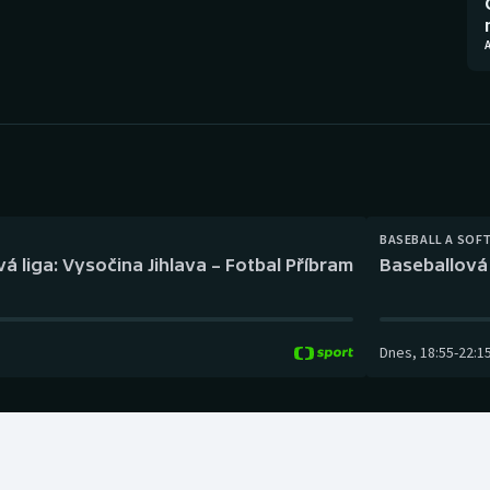
Moderní pětiboj
Triatlon
Motorsport
Veslování
Olympijské hry
Vodní slalom
Parasport
Volejbal
Plavání
Ostatní
BASEBALL A SOF
á liga: Vysočina Jihlava – Fotbal Příbram
Baseballová 
Plážový volejbal
Dnes
,
18:55
-
22:1