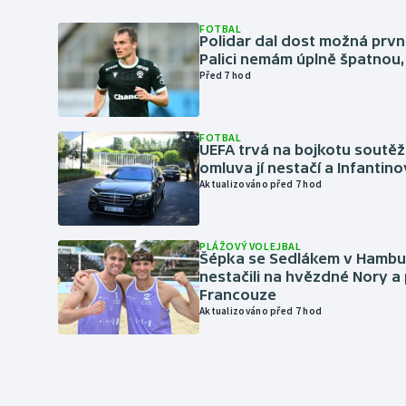
FOTBAL
Polidar dal dost možná první
Palici nemám úplně špatnou, 
Před 7 hod
FOTBAL
UEFA trvá na bojkotu soutěží 
omluva jí nestačí a Infantino
Aktualizováno před 7 hod
PLÁŽOVÝ VOLEJBAL
Šépka se Sedlákem v Hambu
nestačili na hvězdné Nory a 
Francouze
Aktualizováno před 7 hod