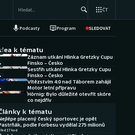
ČT
Podcasty
Program
SLEDOVAT
NEPŘEHLÉDNĚTE
Soutěže
idea k tématu
Záznam utkání Hlinka Gretzky Cupu
Historické návraty
Finsko – Česko
Sestřih utkání Hlinka Gretzky Cupu
Aplikace ČT sport
Finsko – Česko
Vítězstvím 4:0 nad Táborem zahájil
AZ kvíz
Motor letní přípravu
Hörnig: Bylo důležité otevřít skóre
co nejdřív
Články k tématu
Nejlépe placený český sportovec je opět
Pastrňák, podle Forbesu vydělal 275 milionů
Před 17 hod