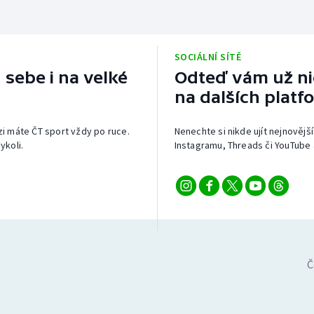
SOCIÁLNÍ SÍTĚ
 sebe i na velké
Odteď vám už nic
na dalších platf
izi máte ČT sport vždy po ruce.
Nenechte si nikde ujít nejnovější
ykoli.
Instagramu, Threads či YouTube 
Č