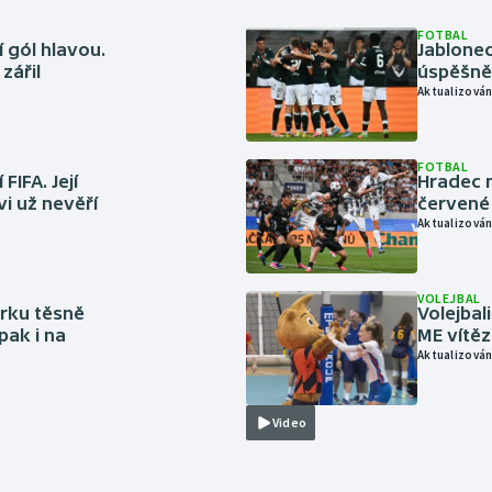
FOTBAL
 gól hlavou.
Jablonec
zářil
úspěšně 
Aktualizován
FOTBAL
FIFA. Její
Hradec n
vi už nevěří
červené
Aktualizován
VOLEJBAL
rku těsně
Volejbal
pak i na
ME vítě
Aktualizován
Video