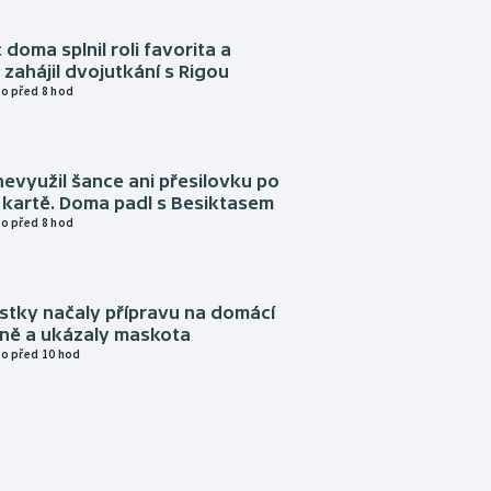
 doma splnil roli favorita a
zahájil dvojutkání s Rigou
o před 8 hod
evyužil šance ani přesilovku po
 kartě. Doma padl s Besiktasem
o před 8 hod
istky načaly přípravu na domácí
zně a ukázaly maskota
o před 10 hod