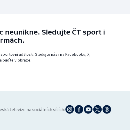
 neunikne. Sledujte ČT sport i
ormách.
 sportovní události. Sledujte nás i na Facebooku, X,
a buďte v obraze.
eská televize na sociálních sítích: