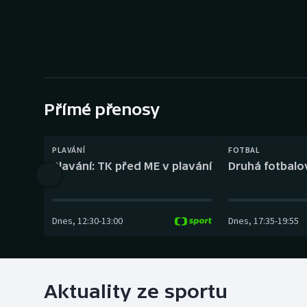
Curling
Dostihy
Florbal
Futsal
Přímé přenosy
Golf
PLAVÁNÍ
FOTBAL
Plavání: TK před ME v plavání
Druhá fotbalov
Gymnastika
Dnes
,
12:30
-
13:00
Dnes
,
17:35
-
19:55
Aktuality ze sportu