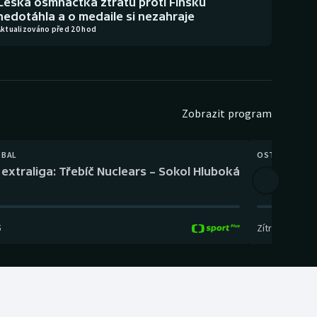
Česká osmnáctka ztrátu proti Finsku
nedotáhla a o medaile si nezahraje
Aktualizováno před 20 hod
Zobrazit program
TBAL
OSTATNÍ
extraliga: Třebíč Nuclears – Sokol Hluboká
Orientační
5
Zítra
,
14:00
-
17