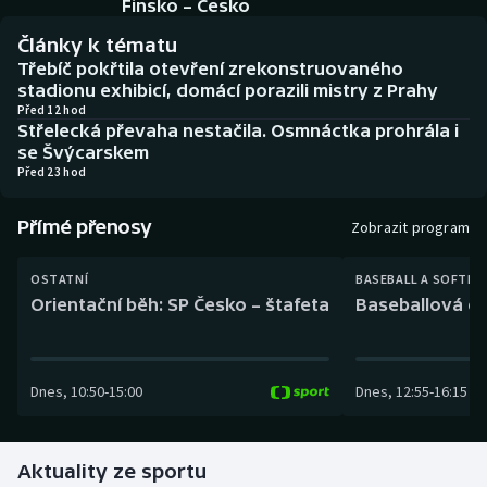
Finsko – Česko
Baseball a softbal
Soutěže
Články k tématu
Basketbal
Historické návraty
Třebíč pokřtila otevření zrekonstruovaného
stadionu exhibicí, domácí porazili mistry z Prahy
Před 12 hod
Biatlon
Aplikace ČT sport
Střelecká převaha nestačila. Osmnáctka prohrála i
se Švýcarskem
Boby a skeleton
AZ kvíz
Před 23 hod
Box
Přímé přenosy
Zobrazit program
Curling
OSTATNÍ
BASEBALL A SOFTBA
Orientační běh: SP Česko – štafeta
Baseballová ex
Dostihy
Florbal
Dnes
,
10:50
-
15:00
Dnes
,
12:55
-
16:15
Futsal
Aktuality ze sportu
Golf