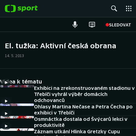
POPULÁRNÍ
SLEDOVAT
Fotbal
El. tužka: Aktivní česká obrana
Hokej
14. 5. 2013
Tenis
Videa k tématu
Atletika
Exhibici na zrekonstruovaném stadionu v
Třebíči vyhrál výběr domácích
Cyklistika
odchovanců
Ohlasy Martina Nečase a Petra Čecha po
DALŠÍ SPORTY
exhibici v Třebíči
Osmnáctka dostala od Švýcarů lekci v
produktivitě
Americký fotbal
NEPŘEHLÉDNĚTE
Záznam utkání Hlinka Gretzky Cupu