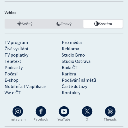
Vzhled
Světlý
Tmavý
Systém
TV program
Pro média
Živé vysílání
Reklama
TV poplatky
Studio Brno
Teletext
Studio Ostrava
Podcasty
Rada ČT
Počasí
Kariéra
E-shop
Podávání námětů
Mobilní a TV aplikace
Časté dotazy
Vše o ČT
Kontakty
Instagram
Facebook
YouTube
X
Threads