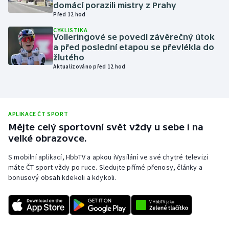
domácí porazili mistry z Prahy
Olympijské hry
Před 12 hod
CYKLISTIKA
Volleringové se povedl závěrečný útok
Parasport
a před poslední etapou se převlékla do
žlutého
Plavání
Aktualizováno před 12 hod
Plážový volejbal
Ragby
APLIKACE ČT SPORT
Mějte celý sportovní svět vždy u sebe i na
Rychlobruslení
velké obrazovce.
S mobilní aplikací, HbbTV a apkou iVysílání ve své chytré televizi
Rychlostní kanoistika
máte ČT sport vždy po ruce. Sledujte přímé přenosy, články a
bonusový obsah kdekoli a kdykoli.
Short track
Sportovní střelba