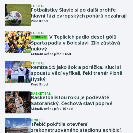
FOTBAL
Fotbalistky Slavie si po další prohře
Gymnastika
hlavní fázi evropských pohárů nezahrají
Před 8 hod
Házená
FOTBAL
V Teplicích padlo deset gólů,
SOUHRN
Jezdectví
Sparta padla v Boleslavi, Zlín zůstává
nulový
Aktualizováno před 9 hod
Judo
FOTBAL
Remíza 5:5 jako šok a porážka. Kluci si
Krasobruslení
spoustu věcí vyříkali, řekl trenér Plzně
Hyský
Lezení
Před 9 hod
BASKETBAL
Basketbalistou roku je podeváté
Lyže a snowboard
Satoranský, Čechová slaví poprvé
Aktualizováno před 10 hod
Moderní pětiboj
HOKEJ
Třebíč pokřtila otevření
Motorsport
zrekonstruovaného stadionu exhibicí,