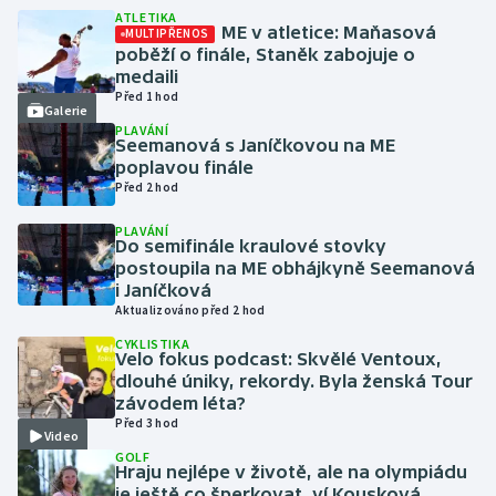
ATLETIKA
ME v atletice: Maňasová
MULTIPŘENOS
Futsal
poběží o finále, Staněk zabojuje o
medaili
Před 1 hod
Golf
Galerie
PLAVÁNÍ
Seemanová s Janíčkovou na ME
Gymnastika
poplavou finále
Před 2 hod
Házená
PLAVÁNÍ
Do semifinále kraulové stovky
Jezdectví
postoupila na ME obhájkyně Seemanová
i Janíčková
Aktualizováno před 2 hod
Judo
CYKLISTIKA
Velo fokus podcast: Skvělé Ventoux,
Krasobruslení
dlouhé úniky, rekordy. Byla ženská Tour
závodem léta?
Lezení
Před 3 hod
Video
GOLF
Hraju nejlépe v životě, ale na olympiádu
Lyže a snowboard
je ještě co šperkovat, ví Kousková