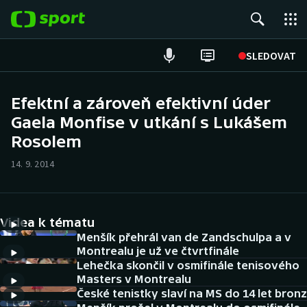
POPULÁRNÍ
SLEDOVAT
ME v atletice
Efektní a zároveň efektivní úder
Gaela Monfise v utkání s Lukášem
ME v plavání
Rosolem
Fotbal
14. 9. 2014
Hokej
Tenis
Videa k tématu
Menšík přehrál van de Zandschulpa a v
DALŠÍ SPORTY
Montrealu je už ve čtvrtfinále
Lehečka skončil v osmifinále tenisového
Masters v Montrealu
Americký fotbal
NEPŘEHLÉDNĚTE
České tenistky slaví na MS do 14 let bronz