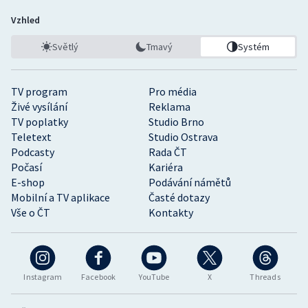
Vzhled
Světlý
Tmavý
Systém
TV program
Pro média
Živé vysílání
Reklama
TV poplatky
Studio Brno
Teletext
Studio Ostrava
Podcasty
Rada ČT
Počasí
Kariéra
E-shop
Podávání námětů
Mobilní a TV aplikace
Časté dotazy
Vše o ČT
Kontakty
Instagram
Facebook
YouTube
X
Threads