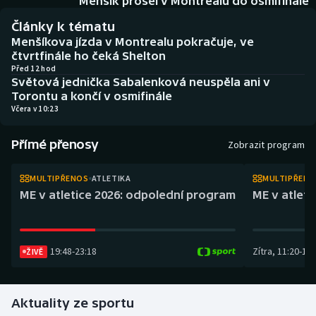
Menšík prošel v Montrealu do osmifinále
Atletika
Soutěže
Články k tématu
Menšíkova jízda v Montrealu pokračuje, ve
Baseball a softbal
Historické návraty
čtvrtfinále ho čeká Shelton
Před 12 hod
Basketbal
Aplikace ČT sport
Světová jednička Sabalenková neuspěla ani v
Torontu a končí v osmifinále
Včera v 10:23
Biatlon
AZ kvíz
Přímé přenosy
Boby a skeleton
Zobrazit program
Box
MULTIPŘENOS
ATLETIKA
MULTIPŘEN
ME v atletice 2026: odpolední program
ME v atlet
Curling
Cyklistika
19:48
-
23:18
Zítra
,
11:20
-
14:
ŽIVĚ
Dostihy
Aktuality ze sportu
Florbal