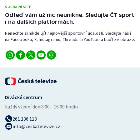
Short track
SOCIÁLNÍ SÍTĚ
Odteď vám už nic neunikne. Sledujte ČT sport
Sportovní střelba
i na dalších platformách.
Nenechte si nikde ujít nejnovější sportovní události. Sledujte nás i
Stolní tenis
na Facebooku, X, Instagramu, Threads či YouTube a buďte v obraze.
Triatlon
Veslování
Vodní slalom
Volejbal
Divácké centrum
každý všední den:
8:00—16:00 hodin
Ostatní
261 136 113
info@ceskatelevize.cz