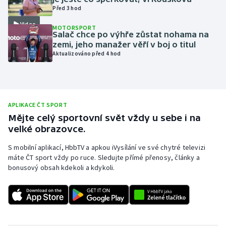
Před 3 hod
Moderní pětiboj
Video
MOTORSPORT
Salač chce po výhře zůstat nohama na
Motorsport
zemi, jeho manažer věří v boj o titul
Aktualizováno před 4 hod
Olympijské hry
Parasport
APLIKACE ČT SPORT
Plavání
Mějte celý sportovní svět vždy u sebe i na
velké obrazovce.
Plážový volejbal
S mobilní aplikací, HbbTV a apkou iVysílání ve své chytré televizi
máte ČT sport vždy po ruce. Sledujte přímé přenosy, články a
Ragby
bonusový obsah kdekoli a kdykoli.
Rychlobruslení
Rychlostní kanoistika