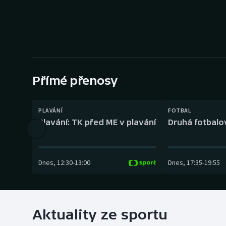
Curling
Dostihy
Florbal
Futsal
Přímé přenosy
Golf
PLAVÁNÍ
FOTBAL
Plavání: TK před ME v plavání
Druhá fotbalov
Gymnastika
Dnes
,
12:30
-
13:00
Dnes
,
17:35
-
19:55
Aktuality ze sportu