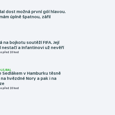
dal dost možná první gól hlavou.
emám úplně špatnou, zářil
á na bojkotu soutěží FIFA. Její
í nestačí a Infantinovi už nevěří
o před 10 hod
OLEJBAL
e Sedlákem v Hamburku těsně
i na hvězdné Nory a pak i na
ze
o před 10 hod