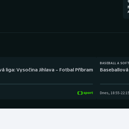
Moderní pětiboj
Triatlon
Motorsport
Veslování
Olympijské hry
Vodní slalom
Parasport
Volejbal
Plavání
Ostatní
BASEBALL A SOF
á liga: Vysočina Jihlava – Fotbal Příbram
Baseballová 
Plážový volejbal
Dnes
,
18:55
-
22:1