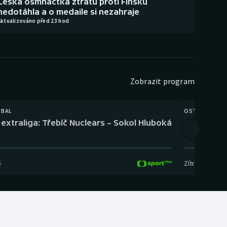
Česká osmnáctka ztrátu proti Finsku
nedotáhla a o medaile si nezahraje
Aktualizováno před 23 hod
Zobrazit program
TBAL
OSTATNÍ
extraliga: Třebíč Nuclears – Sokol Hluboká
Orientační
5
Zítra
,
14:00
-
17