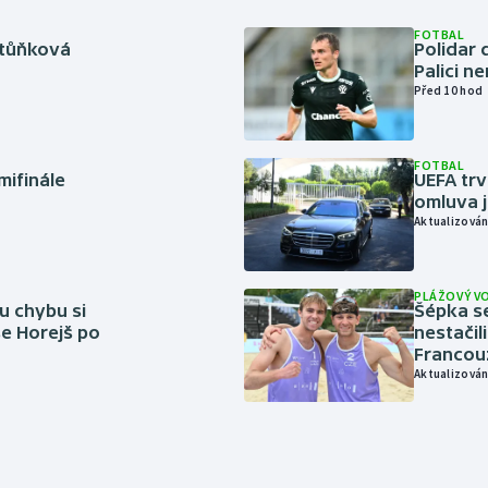
FOTBAL
rtůňková
Polidar 
Palici n
Před 10 hod
FOTBAL
mifinále
UEFA trv
omluva j
Aktualizován
PLÁŽOVÝ V
u chybu si
Šépka s
se Horejš po
nestačil
Francou
Aktualizován