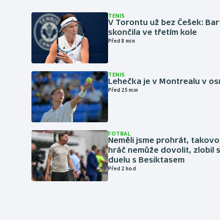
TENIS
V Torontu už bez Češek: Ba
skončila ve třetím kole
Před 8 min
TENIS
Lehečka je v Montrealu v os
Před 25 min
FOTBAL
Neměli jsme prohrát, takovo
hráč nemůže dovolit, zlobil 
duelu s Besiktasem
Před 2 hod