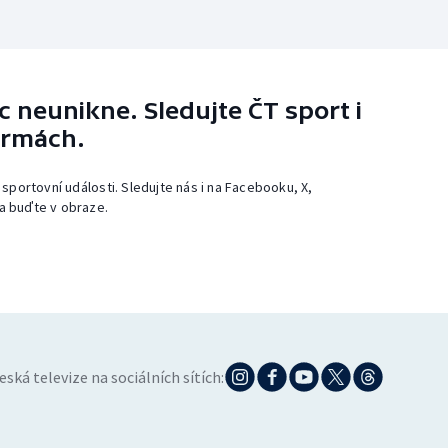
 neunikne. Sledujte ČT sport i
ormách.
 sportovní události. Sledujte nás i na Facebooku, X,
a buďte v obraze.
eská televize na sociálních sítích: