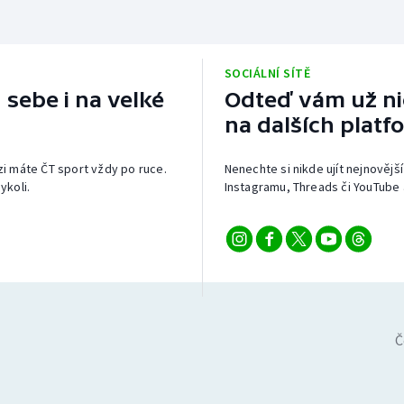
SOCIÁLNÍ SÍTĚ
 sebe i na velké
Odteď vám už nic
na dalších platf
izi máte ČT sport vždy po ruce.
Nenechte si nikde ujít nejnovější
ykoli.
Instagramu, Threads či YouTube 
Č