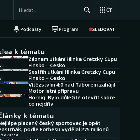
ČT
Podcasty
Program
SLEDOVAT
NEPŘEHLÉDNĚTE
Soutěže
idea k tématu
Záznam utkání Hlinka Gretzky Cupu
Historické návraty
Finsko – Česko
Sestřih utkání Hlinka Gretzky Cupu
Aplikace ČT sport
Finsko – Česko
Vítězstvím 4:0 nad Táborem zahájil
AZ kvíz
Motor letní přípravu
Hörnig: Bylo důležité otevřít skóre
co nejdřív
Články k tématu
Nejlépe placený český sportovec je opět
Pastrňák, podle Forbesu vydělal 275 milionů
Před 20 hod