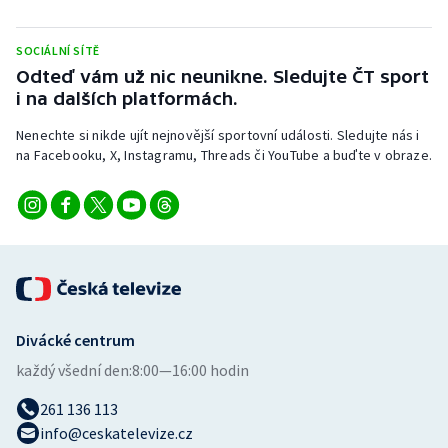
Stolní tenis
SOCIÁLNÍ SÍTĚ
Triatlon
Odteď vám už nic neunikne. Sledujte ČT sport
i na dalších platformách.
Veslování
Nenechte si nikde ujít nejnovější sportovní události. Sledujte nás i
na Facebooku, X, Instagramu, Threads či YouTube a buďte v obraze.
Vodní slalom
Volejbal
Ostatní
Divácké centrum
každý všední den:
8:00—16:00 hodin
261 136 113
info@ceskatelevize.cz