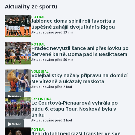
Aktuality ze sportu
Gymnastika
FOTBAL
Jablonec doma splnil roli favorita a
úspěšně zahájil dvojutkání s Rigou
Házená
Aktualizováno před 13 min
Jezdectví
FOTBAL
Hradec nevyužil šance ani přesilovku po
červené kartě. Doma padl s Besiktasem
Judo
Aktualizováno před 50 min
Krasobruslení
VOLEJBAL
Volejbalistky načaly přípravu na domácí
ME vítězně a ukázaly maskota
Lezení
Aktualizováno před 2 hod
Video
CYKLISTIKA
Lyže a snowboard
Le Courtová-Pienaarová vyhrála po
pádu 6. etapu Tour, Nosková byla v
Moderní pětiboj
úniku
Aktualizováno před 2 hod
Video
Motorsport
FOTBAL
Real dotáhl nejdražší transfer ve své