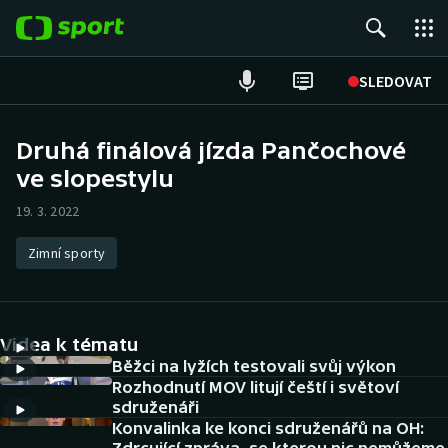
POPULÁRNÍ
SLEDOVAT
Fotbal
Druhá finálová jízda Pančochové
ve slopestylu
Hokej
19. 3. 2022
Tenis
Zimní sporty
Atletika
Cyklistika
Videa k tématu
DALŠÍ SPORTY
Běžci na lyžích testovali svůj výkon
Rozhodnutí MOV litují čeští i světoví
sdruženáři
Americký fotbal
NEPŘEHLÉDNĚTE
Konvalinka ke konci sdruženářů na OH: