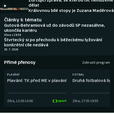
Zdrcující zpráva, se kterou nic nemůžeme
Baseball a softbal
Soutěže
dělat
Královnou bílé stopy je Zuzana Maděrová
Basketbal
Historické návraty
Články k tématu
Gutová-Behramiová už do závodů SP nezasáhne,
Biatlon
Aplikace ČT sport
ukončila kariéru
Včera v 19:58
Štvrtecký si po přechodu k běžeckému lyžování
Boby a skeleton
AZ kvíz
konkrétní cíle nedává
28. 7. 2026
Box
Přímé přenosy
Zobrazit program
Curling
PLAVÁNÍ
FOTBAL
Dostihy
Plavání: TK před ME v plavání
Druhá fotbalová liga
Florbal
Zítra
,
12:30
-
13:00
Zítra
,
17:35
-
19:55
Futsal
Golf