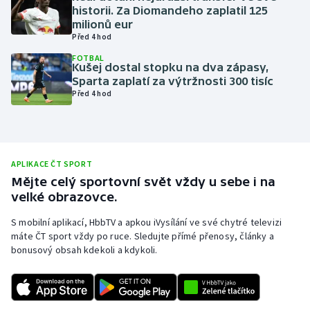
historii. Za Diomandeho zaplatil 125
Olympijské hry
milionů eur
Před 4 hod
Parasport
FOTBAL
Kušej dostal stopku na dva zápasy,
Sparta zaplatí za výtržnosti 300 tisíc
Plavání
Před 4 hod
Plážový volejbal
Ragby
APLIKACE ČT SPORT
Mějte celý sportovní svět vždy u sebe i na
Rychlobruslení
velké obrazovce.
Rychlostní kanoistika
S mobilní aplikací, HbbTV a apkou iVysílání ve své chytré televizi
máte ČT sport vždy po ruce. Sledujte přímé přenosy, články a
bonusový obsah kdekoli a kdykoli.
Short track
Sportovní střelba