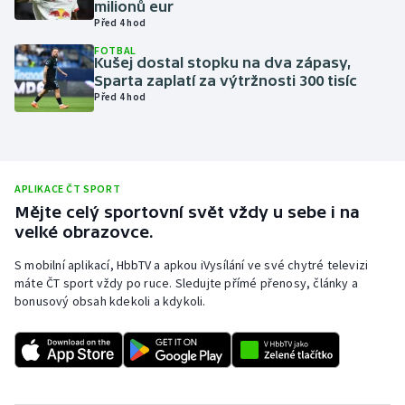
milionů eur
Před 4 hod
Olympijské hry
FOTBAL
Kušej dostal stopku na dva zápasy,
Parasport
Sparta zaplatí za výtržnosti 300 tisíc
Před 4 hod
Plavání
Plážový volejbal
APLIKACE ČT SPORT
Ragby
Mějte celý sportovní svět vždy u sebe i na
velké obrazovce.
Rychlobruslení
S mobilní aplikací, HbbTV a apkou iVysílání ve své chytré televizi
máte ČT sport vždy po ruce. Sledujte přímé přenosy, články a
Rychlostní kanoistika
bonusový obsah kdekoli a kdykoli.
Short track
Sportovní střelba