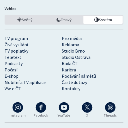
Vzhled
Světlý
Tmavý
Systém
TV program
Pro média
Živé vysílání
Reklama
TV poplatky
Studio Brno
Teletext
Studio Ostrava
Podcasty
Rada ČT
Počasí
Kariéra
E-shop
Podávání námětů
Mobilní a TV aplikace
Časté dotazy
Vše o ČT
Kontakty
Instagram
Facebook
YouTube
X
Threads