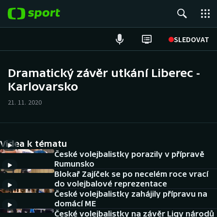
POPULÁRNÍ
SLEDOVAT
Fotbal
Dramatický závěr utkání Liberec -
Karlovarsko
Hokej
21. 11. 2020
Tenis
Atletika
Videa k tématu
Cyklistika
České volejbalistky porazily v přípravě
Rumunsko
Blokař Zajíček se po necelém roce vrací
DALŠÍ SPORTY
do volejbalové reprezentace
České volejbalistky zahájily přípravu na
Americký fotbal
NEPŘEHLÉDNĚTE
domácí ME
České volejbalistky na závěr Ligy národů