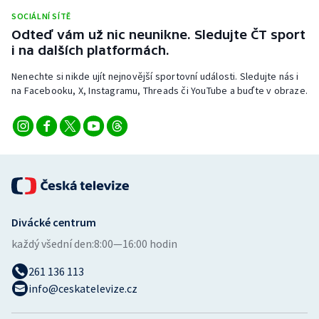
Stolní tenis
SOCIÁLNÍ SÍTĚ
Odteď vám už nic neunikne. Sledujte ČT sport
Triatlon
i na dalších platformách.
Nenechte si nikde ujít nejnovější sportovní události. Sledujte nás i
Veslování
na Facebooku, X, Instagramu, Threads či YouTube a buďte v obraze.
Vodní slalom
Volejbal
Ostatní
Divácké centrum
každý všední den:
8:00—16:00 hodin
261 136 113
info@ceskatelevize.cz