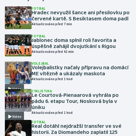
FOTBAL
Hradec nevyužil šance ani přesilovku po
Gymnastika
červené kartě. S Besiktasem doma padl
Aktualizováno před 7 min
Házená
FOTBAL
Jablonec doma splnil roli favorita a
Jezdectví
úspěšně zahájil dvojutkání s Rigou
Aktualizováno před 42 min
Judo
VOLEJBAL
Volejbalistky načaly přípravu na domácí
Krasobruslení
ME vítězně a ukázaly maskota
Aktualizováno před 1 hod
Lezení
Video
CYKLISTIKA
Le Courtová-Pienaarová vyhrála po
Lyže a snowboard
pádu 6. etapu Tour, Nosková byla v
úniku
Aktualizováno před 1 hod
Moderní pětiboj
Video
FOTBAL
Real dotáhl nejdražší transfer ve své
Motorsport
historii. Za Diomandeho zaplatil 125