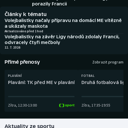
Baseball a softbal
Soutěže
porazily Francii
Články k tématu
Basketbal
Historické návraty
Volejbalistky načaly přípravu na domácí ME vítězně
a ukázaly maskota
Biatlon
Aplikace ČT sport
Aktualizováno před 1 hod
Volejbalistky na závěr Ligy národů zdolaly Francii,
odvracely čtyři mečboly
Boby a skeleton
AZ kvíz
12. 7. 2026
Box
Přímé přenosy
Zobrazit program
Curling
PLAVÁNÍ
FOTBAL
Plavání: TK před ME v plavání
Druhá fotbalová liga
Dostihy
Florbal
Zítra
,
12:30
-
13:00
Zítra
,
17:35
-
19:55
Futsal
Aktuality ze sportu
Golf