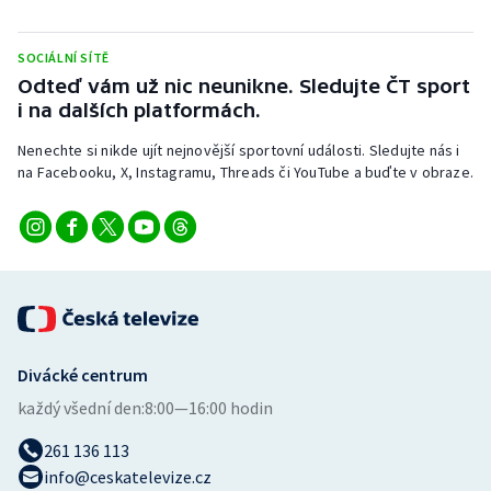
Stolní tenis
SOCIÁLNÍ SÍTĚ
Triatlon
Odteď vám už nic neunikne. Sledujte ČT sport
i na dalších platformách.
Veslování
Nenechte si nikde ujít nejnovější sportovní události. Sledujte nás i
Vodní slalom
na Facebooku, X, Instagramu, Threads či YouTube a buďte v obraze.
Volejbal
Ostatní
Divácké centrum
každý všední den:
8:00—16:00 hodin
261 136 113
info@ceskatelevize.cz