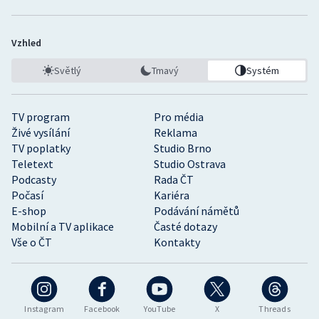
Vzhled
Světlý
Tmavý
Systém
TV program
Pro média
Živé vysílání
Reklama
TV poplatky
Studio Brno
Teletext
Studio Ostrava
Podcasty
Rada ČT
Počasí
Kariéra
E-shop
Podávání námětů
Mobilní a TV aplikace
Časté dotazy
Vše o ČT
Kontakty
Instagram
Facebook
YouTube
X
Threads