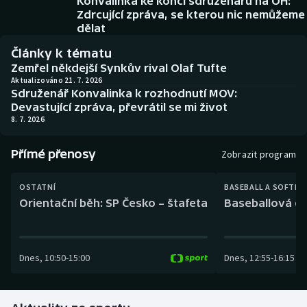
Konvalinka ke konci sdruženářů na OH:
Baseball a softbal
Soutěže
Zdrcující zpráva, se kterou nic nemůžeme
dělat
Basketbal
Historické návraty
Články k tématu
Zemřel někdejší Synkův rival Olaf Tufte
Biatlon
Aplikace ČT sport
Aktualizováno 21. 7. 2026
Sdruženář Konvalinka k rozhodnutí MOV:
Devastující zpráva, převrátil se mi život
Boby a skeleton
AZ kvíz
8. 7. 2026
Box
Přímé přenosy
Zobrazit program
Curling
OSTATNÍ
BASEBALL A SOFTBA
Orientační běh: SP Česko – štafeta
Baseballová ex
Dostihy
Florbal
Dnes
,
10:50
-
15:00
Dnes
,
12:55
-
16:15
Futsal
Golf