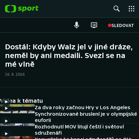
POPULÁRNÍ
SLEDOVAT
Fotbal
Dostál: Kdyby Walz jel v jiné dráze,
neměl by ani medaili. Svezl se na
Hokej
mé vlně
Tenis
16. 8. 2016
Atletika
Cyklistika
Videa k tématu
Za dva roky začnou Hry v Los Angeles
DALŠÍ SPORTY
Synchronizované bruslení je v olympijské
euforii
Rozhodnutí MOV litují čeští i světoví
Americký fotbal
NEPŘEHLÉDNĚTE
sdruženáři