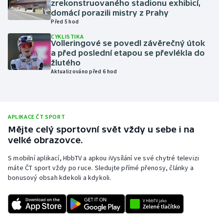
zrekonstruovaného stadionu exhibicí,
domácí porazili mistry z Prahy
Olympijské hry
Před 5 hod
CYKLISTIKA
Parasport
Volleringové se povedl závěrečný útok
a před poslední etapou se převlékla do
Plavání
žlutého
Aktualizováno před 6 hod
Plážový volejbal
Ragby
APLIKACE ČT SPORT
Mějte celý sportovní svět vždy u sebe i na
Rychlobruslení
velké obrazovce.
Rychlostní kanoistika
S mobilní aplikací, HbbTV a apkou iVysílání ve své chytré televizi
máte ČT sport vždy po ruce. Sledujte přímé přenosy, články a
bonusový obsah kdekoli a kdykoli.
Short track
Sportovní střelba