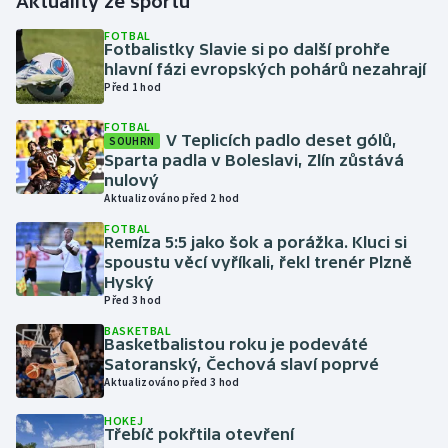
Aktuality ze sportu
FOTBAL
Gymnastika
Fotbalistky Slavie si po další prohře
hlavní fázi evropských pohárů nezahrají
Před 1 hod
Házená
FOTBAL
V Teplicích padlo deset gólů,
Jezdectví
SOUHRN
Sparta padla v Boleslavi, Zlín zůstává
nulový
Judo
Aktualizováno před 2 hod
FOTBAL
Krasobruslení
Remíza 5:5 jako šok a porážka. Kluci si
spoustu věcí vyříkali, řekl trenér Plzně
Hyský
Lezení
Před 3 hod
BASKETBAL
Lyže a snowboard
Basketbalistou roku je podeváté
Satoranský, Čechová slaví poprvé
Moderní pětiboj
Aktualizováno před 3 hod
HOKEJ
Motorsport
Třebíč pokřtila otevření