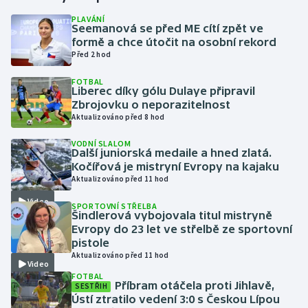
PLAVÁNÍ
Seemanová se před ME cítí zpět ve
Gymnastika
formě a chce útočit na osobní rekord
Před 2 hod
Házená
FOTBAL
Liberec díky gólu Dulaye připravil
Jezdectví
Zbrojovku o neporazitelnost
Aktualizováno před 8 hod
Judo
VODNÍ SLALOM
Další juniorská medaile a hned zlatá.
Krasobruslení
Kočířová je mistryní Evropy na kajaku
Aktualizováno před 11 hod
Lezení
Video
SPORTOVNÍ STŘELBA
Šindlerová vybojovala titul mistryně
Lyže a snowboard
Evropy do 23 let ve střelbě ze sportovní
pistole
Aktualizováno před 11 hod
Moderní pětiboj
Video
FOTBAL
Příbram otáčela proti Jihlavě,
SESTŘIH
Motorsport
Ústí ztratilo vedení 3:0 s Českou Lípou