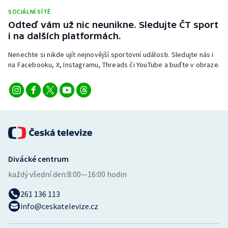
Stolní tenis
SOCIÁLNÍ SÍTĚ
Odteď vám už nic neunikne. Sledujte ČT sport
Triatlon
i na dalších platformách.
Nenechte si nikde ujít nejnovější sportovní události. Sledujte nás i
Veslování
na Facebooku, X, Instagramu, Threads či YouTube a buďte v obraze.
Vodní slalom
Volejbal
Ostatní
Divácké centrum
každý všední den:
8:00—16:00 hodin
261 136 113
info@ceskatelevize.cz