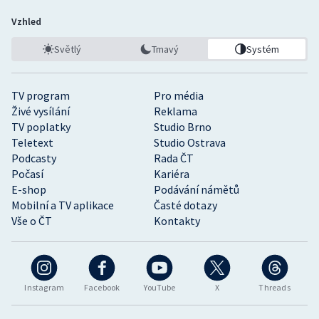
Vzhled
Světlý
Tmavý
Systém
TV program
Pro média
Živé vysílání
Reklama
TV poplatky
Studio Brno
Teletext
Studio Ostrava
Podcasty
Rada ČT
Počasí
Kariéra
E-shop
Podávání námětů
Mobilní a TV aplikace
Časté dotazy
Vše o ČT
Kontakty
Instagram
Facebook
YouTube
X
Threads