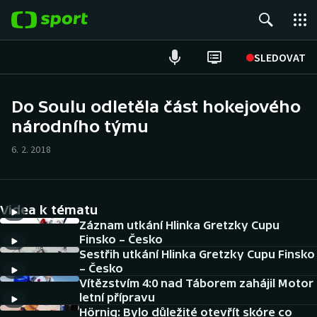
POPULÁRNÍ
SLEDOVAT
Fotbal
Do Soulu odletěla část hokejového
národního týmu
Hokej
6. 2. 2018
Tenis
Atletika
Videa k tématu
Cyklistika
Záznam utkání Hlinka Gretzky Cupu
Finsko – Česko
Sestřih utkání Hlinka Gretzky Cupu Finsko
DALŠÍ SPORTY
– Česko
Vítězstvím 4:0 nad Táborem zahájil Motor
Americký fotbal
NEPŘEHLÉDNĚTE
letní přípravu
Hörnig: Bylo důležité otevřít skóre co