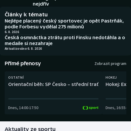
Baseball a softbal
Soutěže
nejdřív
Články k tématu
Basketbal
Historické návraty
Nejlépe placený český sportovec je opět Pastrňák,
podle Forbesu vydělal 275 milionů
Biatlon
Aplikace ČT sport
6. 8. 2026
Česká osmnáctka ztrátu proti Finsku nedotáhla a o
medaile si nezahraje
Boby a skeleton
AZ kvíz
Aktualizováno 6. 8. 2026
Box
Přímé přenosy
Zobrazit program
Curling
OSTATNÍ
HOKEJ
Orientační běh: SP Česko – střední trať
Hokej: Exh
Dostihy
Florbal
Dnes
,
14:00
-
17:50
Dnes
,
16:55
-
19
Futsal
Aktuality ze sportu
Golf