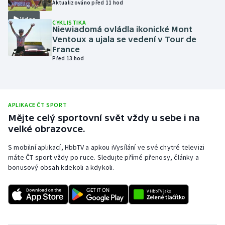
Aktualizováno před 11 hod
Olympijské hry
Video
CYKLISTIKA
Niewiadomá ovládla ikonické Mont
Parasport
Ventoux a ujala se vedení v Tour de
France
Před 13 hod
Plavání
Plážový volejbal
APLIKACE ČT SPORT
Ragby
Mějte celý sportovní svět vždy u sebe i na
velké obrazovce.
Rychlobruslení
S mobilní aplikací, HbbTV a apkou iVysílání ve své chytré televizi
máte ČT sport vždy po ruce. Sledujte přímé přenosy, články a
Rychlostní kanoistika
bonusový obsah kdekoli a kdykoli.
Short track
Sportovní střelba