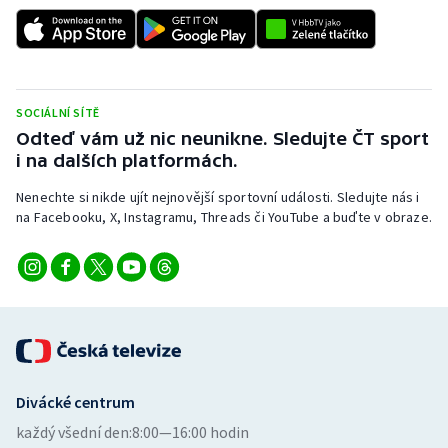
Stolní tenis
Triatlon
Veslování
SOCIÁLNÍ SÍTĚ
Odteď vám už nic neunikne. Sledujte ČT sport
Vodní slalom
i na dalších platformách.
Nenechte si nikde ujít nejnovější sportovní události. Sledujte nás i
Volejbal
na Facebooku, X, Instagramu, Threads či YouTube a buďte v obraze.
Ostatní
Divácké centrum
každý všední den:
8:00—16:00 hodin