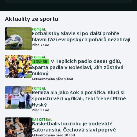
Gymnastika
Aktuality ze sportu
Házená
FOTBAL
Fotbalistky Slavie si po další prohře
hlavní fázi evropských pohárů nezahrají
Jezdectví
Před 7 hod
FOTBAL
Judo
V Teplicích padlo deset gólů,
SOUHRN
Sparta padla v Boleslavi, Zlín zůstává
Krasobruslení
nulový
Aktualizováno před 9 hod
Lezení
FOTBAL
Remíza 5:5 jako šok a porážka. Kluci si
spoustu věcí vyříkali, řekl trenér Plzně
Lyže a snowboard
Hyský
Před 9 hod
Moderní pětiboj
BASKETBAL
Basketbalistou roku je podeváté
Satoranský, Čechová slaví poprvé
Motorsport
Aktualizováno před 10 hod