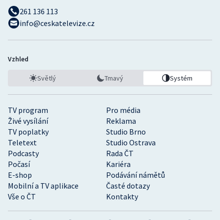
261 136 113
info@ceskatelevize.cz
Vzhled
Světlý
Tmavý
Systém
TV program
Pro média
Živé vysílání
Reklama
TV poplatky
Studio Brno
Teletext
Studio Ostrava
Podcasty
Rada ČT
Počasí
Kariéra
E-shop
Podávání námětů
Mobilní a TV aplikace
Časté dotazy
Vše o ČT
Kontakty