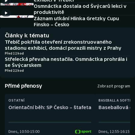
Baseball a softbal
Soutěže
Osmnáctka dostala od Švýcarů lekci v
produktivitě
Basketbal
Historické návraty
Záznam utkání Hlinka Gretzky Cupu
Finsko – Česko
Biatlon
Aplikace ČT sport
Články k tématu
Třebíč pokřtila otevření zrekonstruovaného
Boby a skeleton
AZ kvíz
stadionu exhibicí, domácí porazili mistry z Prahy
Před 12 hod
Střelecká převaha nestačila. Osmnáctka prohrála i
Box
se Švýcarskem
Před 22 hod
Curling
Přímé přenosy
Zobrazit program
Dostihy
OSTATNÍ
BASEBALL A SOFTBA
Florbal
Orientační běh: SP Česko – štafeta
Baseballová ex
Futsal
Dnes
,
10:50
-
15:00
Dnes
,
12:55
-
16:15
Golf