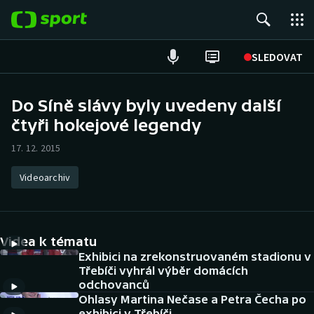
POPULÁRNÍ
SLEDOVAT
Fotbal
Do Síně slávy byly uvedeny další
čtyři hokejové legendy
Hokej
17. 12. 2015
Tenis
Videoarchiv
Atletika
Cyklistika
Videa k tématu
DALŠÍ SPORTY
Exhibici na zrekonstruovaném stadionu v
Třebíči vyhrál výběr domácích
odchovanců
Americký fotbal
NEPŘEHLÉDNĚTE
Ohlasy Martina Nečase a Petra Čecha po
exhibici v Třebíči