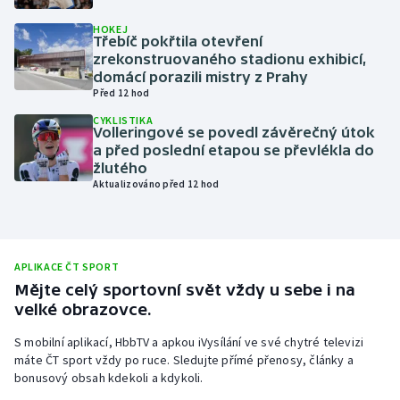
Olympijské hry
HOKEJ
Třebíč pokřtila otevření
zrekonstruovaného stadionu exhibicí,
Parasport
domácí porazili mistry z Prahy
Před 12 hod
Plavání
CYKLISTIKA
Volleringové se povedl závěrečný útok
a před poslední etapou se převlékla do
Plážový volejbal
žlutého
Aktualizováno před 12 hod
Ragby
Rychlobruslení
APLIKACE ČT SPORT
Rychlostní kanoistika
Mějte celý sportovní svět vždy u sebe i na
velké obrazovce.
Short track
S mobilní aplikací, HbbTV a apkou iVysílání ve své chytré televizi
máte ČT sport vždy po ruce. Sledujte přímé přenosy, články a
Sportovní střelba
bonusový obsah kdekoli a kdykoli.