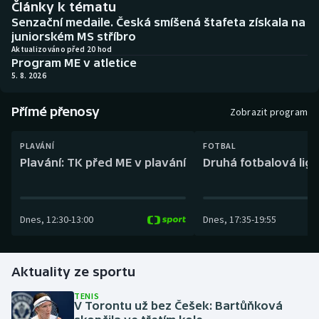
Články k tématu
Baseball a softbal
Soutěže
Senzační medaile. Česká smíšená štafeta získala na
juniorském MS stříbro
Basketbal
Historické návraty
Aktualizováno před 20 hod
Program ME v atletice
5. 8. 2026
Biatlon
Aplikace ČT sport
Přímé přenosy
Boby a skeleton
AZ kvíz
Zobrazit program
Box
PLAVÁNÍ
FOTBAL
Plavání: TK před ME v plavání
Druhá fotbalová liga
Curling
Dostihy
Dnes
,
12:30
-
13:00
Dnes
,
17:35
-
19:55
Florbal
Aktuality ze sportu
Futsal
TENIS
V Torontu už bez Češek: Bartůňková
Golf