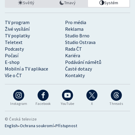
Světlý
Tmavý
Systém
TV program
Pro média
Živé vysílání
Reklama
TV poplatky
Studio Brno
Teletext
Studio Ostrava
Podcasty
Rada ČT
Počasí
Kariéra
E-shop
Podávání námětů
Mobilní a TV aplikace
Časté dotazy
Vše o ČT
Kontakty
Instagram
Facebook
YouTube
X
Threads
© Česká televize
•
•
English
Ochrana soukromí
Přístupnost