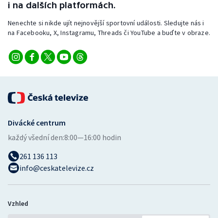
i na dalších platformách.
Stolní tenis
Nenechte si nikde ujít nejnovější sportovní události. Sledujte nás i
Triatlon
na Facebooku, X, Instagramu, Threads či YouTube a buďte v obraze.
Veslování
Vodní slalom
Volejbal
Divácké centrum
Ostatní
každý všední den:
8:00—16:00 hodin
261 136 113
info@ceskatelevize.cz
Vzhled