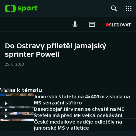
POPULÁRNÍ
SLEDOVAT
Fotbal
Do Ostravy přiletěl jamajský
sprinter Powell
Hokej
25. 6. 2013
Tenis
Atletika
Videa k tématu
Cyklistika
Juniorská štafeta na 4x400 m získala na
MS senzační stříbro
Desetibojař Järvinen se chystá na ME
DALŠÍ SPORTY
Štefela má před ME velká očekávání
České medailové naděje odletěly na
Americký fotbal
NEPŘEHLÉDNĚTE
juniorské MS v atletice