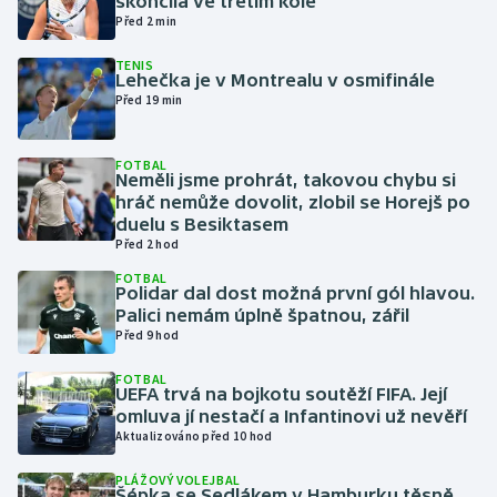
skončila ve třetím kole
Před 2 min
Gymnastika
TENIS
Lehečka je v Montrealu v osmifinále
Před 19 min
Házená
Jezdectví
FOTBAL
Neměli jsme prohrát, takovou chybu si
hráč nemůže dovolit, zlobil se Horejš po
Judo
duelu s Besiktasem
Před 2 hod
Krasobruslení
FOTBAL
Polidar dal dost možná první gól hlavou.
Palici nemám úplně špatnou, zářil
Lezení
Před 9 hod
Lyže a snowboard
FOTBAL
UEFA trvá na bojkotu soutěží FIFA. Její
omluva jí nestačí a Infantinovi už nevěří
Moderní pětiboj
Aktualizováno před 10 hod
Motorsport
PLÁŽOVÝ VOLEJBAL
Šépka se Sedlákem v Hamburku těsně