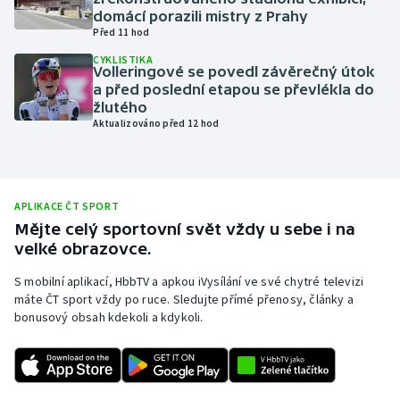
domácí porazili mistry z Prahy
Olympijské hry
Před 11 hod
CYKLISTIKA
Parasport
Volleringové se povedl závěrečný útok
a před poslední etapou se převlékla do
žlutého
Plavání
Aktualizováno před 12 hod
Plážový volejbal
Ragby
APLIKACE ČT SPORT
Mějte celý sportovní svět vždy u sebe i na
Rychlobruslení
velké obrazovce.
S mobilní aplikací, HbbTV a apkou iVysílání ve své chytré televizi
Rychlostní kanoistika
máte ČT sport vždy po ruce. Sledujte přímé přenosy, články a
bonusový obsah kdekoli a kdykoli.
Short track
Sportovní střelba