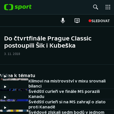
POPULÁRNÍ
SLEDOVAT
Fotbal
Do čtvrtfinále Prague Classic
postoupili Šik i Kubeška
Hokej
3. 11. 2018
Tenis
Atletika
Videa k tématu
Cyklistika
Klímovi na mistrovství v mixu srovnali
bilanci
Švédští curleři ve finále MS porazili
DALŠÍ SPORTY
Kanadu
Švédští curleři si na MS zahrají o zlato
Americký fotbal
NEPŘEHLÉDNĚTE
proti Kanadě
Švédové získali sedm bodů v jednom