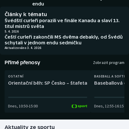
Baseball a softbal
Soutěže
endu
Články k tématu
Basketbal
Historické návraty
Švédští curleři porazili ve finále Kanadu a slaví 13.
titul mistrů světa
Biatlon
Aplikace ČT sport
5. 4. 2026
Čeští curleři zakončili MS dvěma debakly, od Švédů
schytali v jednom endu sedmičku
Boby a skeleton
AZ kvíz
Aktualizováno 3. 4. 2026
Box
Přímé přenosy
Zobrazit program
Curling
OSTATNÍ
BASEBALL A SOFTBA
Orientační běh: SP Česko – štafeta
Baseballová ex
Dostihy
Florbal
Dnes
,
10:50
-
15:00
Dnes
,
12:55
-
16:15
Futsal
Aktuality ze sportu
Golf