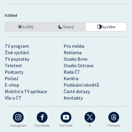
Vzhled
Světlý
Tmavý
Systém
TV program
Pro média
Živé vysílání
Reklama
TV poplatky
Studio Brno
Teletext
Studio Ostrava
Podcasty
Rada ČT
Počasí
Kariéra
E-shop
Podávání námětů
Mobilní a TV aplikace
Časté dotazy
Vše o ČT
Kontakty
Instagram
Facebook
YouTube
X
Threads