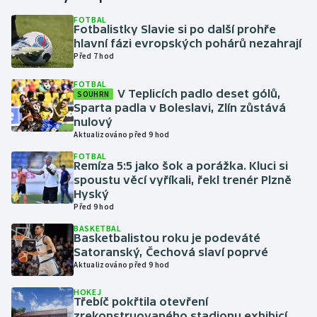
FOTBAL
Fotbalistky Slavie si po další prohře
Gymnastika
hlavní fázi evropských pohárů nezahrají
Před 7 hod
Házená
FOTBAL
V Teplicích padlo deset gólů,
SOUHRN
Jezdectví
Sparta padla v Boleslavi, Zlín zůstává
nulový
Judo
Aktualizováno před 9 hod
FOTBAL
Remíza 5:5 jako šok a porážka. Kluci si
Krasobruslení
spoustu věcí vyříkali, řekl trenér Plzně
Hyský
Lezení
Před 9 hod
BASKETBAL
Lyže a snowboard
Basketbalistou roku je podeváté
Satoranský, Čechová slaví poprvé
Aktualizováno před 9 hod
Moderní pětiboj
HOKEJ
Třebíč pokřtila otevření
Motorsport
zrekonstruovaného stadionu exhibicí,