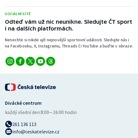
Stolní tenis
SOCIÁLNÍ SÍTĚ
Triatlon
Odteď vám už nic neunikne. Sledujte ČT sport
i na dalších platformách.
Veslování
Nenechte si nikde ujít nejnovější sportovní události. Sledujte nás i
na Facebooku, X, Instagramu, Threads či YouTube a buďte v obraze.
Vodní slalom
Volejbal
Ostatní
Divácké centrum
každý všední den:
8:00—16:00 hodin
261 136 113
info@ceskatelevize.cz