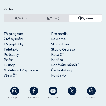
Vzhled
Světlý
Tmavý
Systém
TV program
Pro média
Živé vysílání
Reklama
TV poplatky
Studio Brno
Teletext
Studio Ostrava
Podcasty
Rada ČT
Počasí
Kariéra
E-shop
Podávání námětů
Mobilní a TV aplikace
Časté dotazy
Vše o ČT
Kontakty
Instagram
Facebook
YouTube
X
Threads