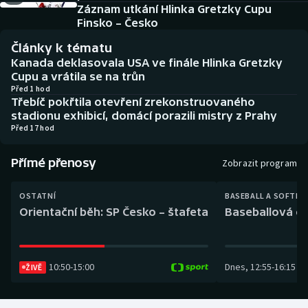
Baseball a softbal
Soutěže
Záznam utkání Hlinka Gretzky Cupu
Finsko – Česko
Basketbal
Historické návraty
Články k tématu
Kanada deklasovala USA ve finále Hlinka Gretzky
Biatlon
Aplikace ČT sport
Cupu a vrátila se na trůn
Před 1 hod
Třebíč pokřtila otevření zrekonstruovaného
Boby a skeleton
AZ kvíz
stadionu exhibicí, domácí porazili mistry z Prahy
Před 17 hod
Box
Přímé přenosy
Zobrazit program
Curling
OSTATNÍ
BASEBALL A SOFTBA
Dostihy
Orientační běh: SP Česko – štafeta
Baseballová ex
Florbal
10:50
-
15:00
Dnes
,
12:55
-
16:15
ŽIVĚ
Futsal
Golf