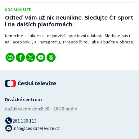
Stolní tenis
SOCIÁLNÍ SÍTĚ
Odteď vám už nic neunikne. Sledujte ČT sport
Triatlon
i na dalších platformách.
Veslování
Nenechte si nikde ujít nejnovější sportovní události. Sledujte nás i
na Facebooku, X, Instagramu, Threads či YouTube a buďte v obraze.
Vodní slalom
Volejbal
Ostatní
Divácké centrum
každý všední den:
8:00—16:00 hodin
261 136 113
info@ceskatelevize.cz