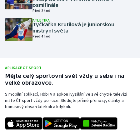
osmifinále
Olympijské hry
Před 2 hod
ATLETIKA
Parasport
Tyčkařka Krutilová je juniorskou
mistryní světa
Před 4 hod
Plavání
Plážový volejbal
APLIKACE ČT SPORT
Ragby
Mějte celý sportovní svět vždy u sebe i na
velké obrazovce.
Rychlobruslení
S mobilní aplikací, HbbTV a apkou iVysílání ve své chytré televizi
Rychlostní kanoistika
máte ČT sport vždy po ruce. Sledujte přímé přenosy, články a
bonusový obsah kdekoli a kdykoli.
Short track
Sportovní střelba