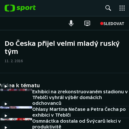
POPULÁRNÍ
SLEDOVAT
Fotbal
Do Česka přijel velmi mladý ruský
tým
Hokej
11. 2. 2016
Tenis
Atletika
Videa k tématu
Cyklistika
Exhibici na zrekonstruovaném stadionu v
Třebíči vyhrál výběr domácích
odchovanců
DALŠÍ SPORTY
Ohlasy Martina Nečase a Petra Čecha po
exhibici v Třebíči
Americký fotbal
NEPŘEHLÉDNĚTE
Osmnáctka dostala od Švýcarů lekci v
produktivitě