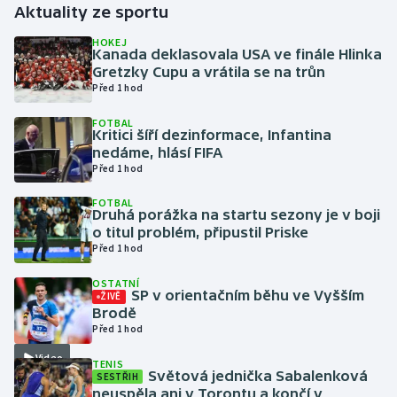
Aktuality ze sportu
Gymnastika
HOKEJ
Kanada deklasovala USA ve finále Hlinka
Gretzky Cupu a vrátila se na trůn
Házená
Před 1 hod
FOTBAL
Jezdectví
Kritici šíří dezinformace, Infantina
nedáme, hlásí FIFA
Judo
Před 1 hod
FOTBAL
Krasobruslení
Druhá porážka na startu sezony je v boji
o titul problém, připustil Priske
Před 1 hod
Lezení
OSTATNÍ
Lyže a snowboard
SP v orientačním běhu ve Vyšším
ŽIVĚ
Brodě
Před 1 hod
Moderní pětiboj
Video
TENIS
Světová jednička Sabalenková
SESTŘIH
Motorsport
neuspěla ani v Torontu a končí v