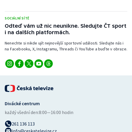
Short track
Sportovní střelba
SOCIÁLNÍ SÍTĚ
Odteď vám už nic neunikne. Sledujte ČT sport
i na dalších platformách.
Stolní tenis
Nenechte si nikde ujít nejnovější sportovní události. Sledujte nás i
Triatlon
na Facebooku, X, Instagramu, Threads či YouTube a buďte v obraze.
Veslování
Vodní slalom
Volejbal
Ostatní
Divácké centrum
každý všední den:
8:00—16:00 hodin
261 136 113
info@ceskatelevize.cz