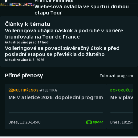
France Femmes
Atletika
Soutěže
Wiebesová ovládla ve spurtu i druhou
etapu Tour
Baseball a softbal
Historické návraty
Články k tématu
Volleringová uhájila náskok a podruhé v kariéře
Basketbal
Aplikace ČT sport
triumfovala na Tour de France
Aktualizováno před 14 hod
Volleringové se povedl závěrečný útok a před
Biatlon
AZ kvíz
poslední etapou se převlékla do žlutého
Aktualizováno 8. 8. 2026
Boby a skeleton
Přímé přenosy
Zobrazit program
Box
MULTIPŘENOS
ATLETIKA
DOPORUČUJEM
Curling
ME v atletice 2026: dopolední program
ME v plaván
Cyklistika
Dnes
,
11:20
-
14:40
Dnes
,
18:25
-
21
Dostihy
Florbal