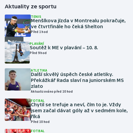
Aktuality ze sportu
Futsal
TENIS
Menšíkova jízda v Montrealu pokračuje,
ve čtvrtfinále ho čeká Shelton
Golf
Před 1 hod
Video
Gymnastika
PLAVÁNÍ
Soutěž k ME v plavání – 10. 8.
Před 9 hod
Házená
Jezdectví
ATLETIKA
Další skvělý úspěch české atletiky.
Překážkář Rada slaví na juniorském MS
Judo
zlato
Aktualizováno před 10 hod
Krasobruslení
FOTBAL
Chytil se trefuje a neví, čím to je. Vždy
jsem začal dávat góly až v sedmém kole,
Lezení
říká
Před 10 hod
Lyže a snowboard
FOTBAL