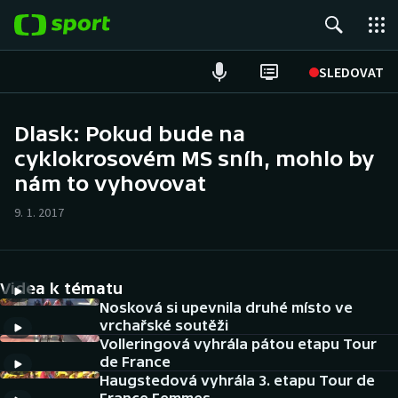
POPULÁRNÍ
SLEDOVAT
ME v atletice
Dlask: Pokud bude na
cyklokrosovém MS sníh, mohlo by
ME v plavání
nám to vyhovovat
Fotbal
9. 1. 2017
Hokej
Tenis
Videa k tématu
Nosková si upevnila druhé místo ve
DALŠÍ SPORTY
vrchařské soutěži
Volleringová vyhrála pátou etapu Tour
de France
Americký fotbal
NEPŘEHLÉDNĚTE
Haugstedová vyhrála 3. etapu Tour de