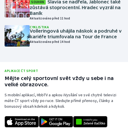
Slavia se nadřela, Jablonec také
SOUHRN
zůstává stoprocentní. Hradec vyzrál na
Moderní pětiboj
Baník
Aktualizováno před 11 hod
Motorsport
CYKLISTIKA
Volleringová uhájila náskok a podruhé v
Olympijské hry
kariéře triumfovala na Tour de France
Aktualizováno před 14 hod
Parasport
Plavání
APLIKACE ČT SPORT
Plážový volejbal
Mějte celý sportovní svět vždy u sebe i na
velké obrazovce.
Ragby
S mobilní aplikací, HbbTV a apkou iVysílání ve své chytré televizi
máte ČT sport vždy po ruce. Sledujte přímé přenosy, články a
Rychlobruslení
bonusový obsah kdekoli a kdykoli.
Rychlostní kanoistika