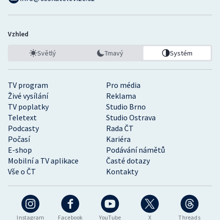
Vzhled
Světlý
Tmavý
Systém
TV program
Pro média
Živé vysílání
Reklama
TV poplatky
Studio Brno
Teletext
Studio Ostrava
Podcasty
Rada ČT
Počasí
Kariéra
E-shop
Podávání námětů
Mobilní a TV aplikace
Časté dotazy
Vše o ČT
Kontakty
Instagram
Facebook
YouTube
X
Threads