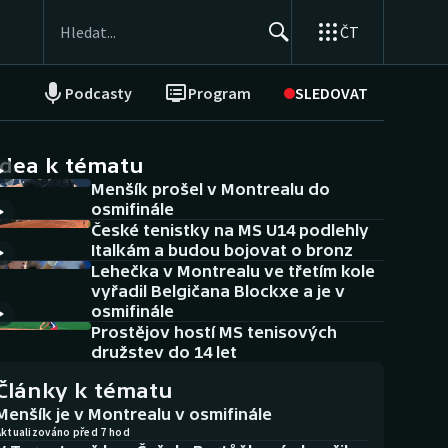
ČT
Podcasty
Program
SLEDOVAT
NEPŘEHLÉDNĚTE
Soutěže
idea k tématu
Menšík prošel v Montrealu do
Historické návraty
osmifinále
České tenistky na MS U14 podlehly
Aplikace ČT sport
Italkám a budou bojovat o bronz
Lehečka v Montrealu ve třetím kole
AZ kvíz
vyřadil Belgičana Blockxe a je v
osmifinále
Prostějov hostí MS tenisových
družstev do 14 let
Články k tématu
Menšík je v Montrealu v osmifinále
Aktualizováno před 7 hod