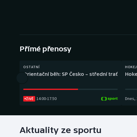
Curling
Dostihy
Florbal
Futsal
Přímé přenosy
Golf
OSTATNÍ
HOKEJ
Orientační běh: SP Česko – střední trať
Hoke
Gymnastika
14:00
-
17:50
Dnes
,
ŽIVĚ
Aktuality ze sportu