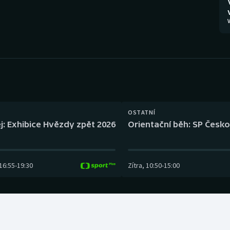
Moderní pětiboj
Triatlon
V
Motorsport
Veslování
Olympijské hry
Vodní slalom
Parasport
Volejbal
Plavání
Ostatní
OSTATNÍ
j: Exhibice Hvězdy zpět 2026
Orientační běh: SP Česko
Plážový volejbal
16:55
-
19:30
Zítra
,
10:50
-
15:00