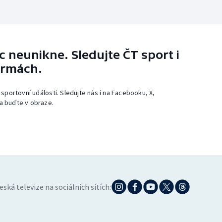
 neunikne. Sledujte ČT sport i
ormách.
 sportovní události. Sledujte nás i na Facebooku, X,
a buďte v obraze.
eská televize na sociálních sítích: