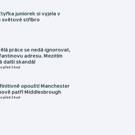
tyřka juniorek si vyjela v
 světové stříbro
ělá práce se nedá ignorovat,
nfantinovu adresu. Mezitím
 další skandál
o před 3 hod
finitivně opouští Manchester
nově patří Middlesbrough
o před 3 hod