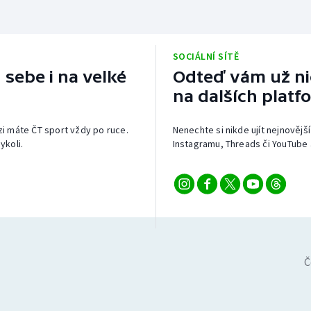
SOCIÁLNÍ SÍTĚ
 sebe i na velké
Odteď vám už nic
na dalších platf
izi máte ČT sport vždy po ruce.
Nenechte si nikde ujít nejnovější
ykoli.
Instagramu, Threads či YouTube 
Č