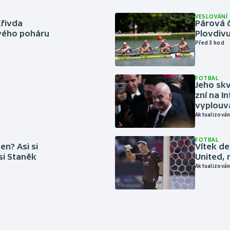
VESLOVÁNÍ
Křivda
Párová č
vého poháru
Plovdivu
Před 3 hod
FOTBAL
Jeho skv
zní na I
vyplouvá
Aktualizován
FOTBAL
en? Asi si
Vítek de
 si Staněk
United, 
Aktualizován