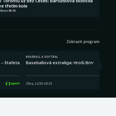
V Torontu už bez Češek: Bartůňková skončila
ve třetím kole
čera v 08:35
Zobrazit program
BASEBALL A SOFTBAL
 – štafeta
Baseballová extraliga: Hroši Brno – Eagles
Zítra
,
12:55
-
16:15