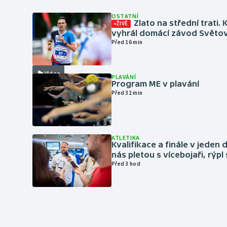
OSTATNÍ
Zlato na střední trati. 
ŽIVĚ
vyhrál domácí závod Světo
Před 16 min
Video
PLAVÁNÍ
Program ME v plavání
Před 32 min
ATLETIKA
Kvalifikace a finále v jeden d
nás pletou s vícebojaři, rýpl
Před 3 hod