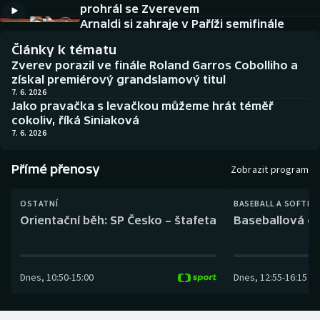
prohrál se Zverevem
Baseball a softbal
Soutěže
Arnaldi si zahraje v Paříži semifinále
Basketbal
Historické návraty
Články k tématu
Zverev porazil ve finále Roland Garros Cobolliho a
Biatlon
Aplikace ČT sport
získal premiérový grandslamový titul
7. 6. 2026
Jako pravačka s levačkou můžeme hrát téměř
Boby a skeleton
AZ kvíz
cokoliv, říká Siniaková
7. 6. 2026
Box
Přímé přenosy
Zobrazit program
Curling
OSTATNÍ
BASEBALL A SOFTBA
Dostihy
Orientační běh: SP Česko – štafeta
Baseballová ex
Florbal
Dnes
,
10:50
-
15:00
Dnes
,
12:55
-
16:15
Futsal
Golf