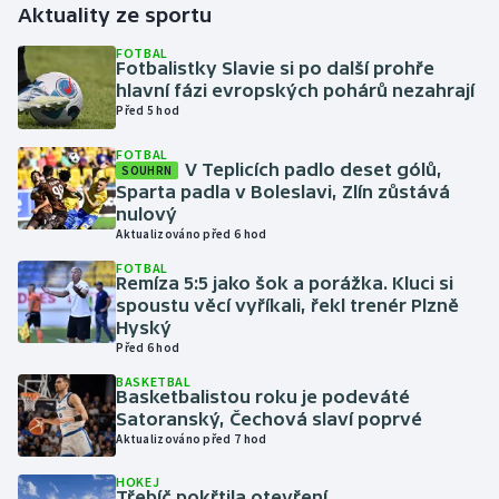
Aktuality ze sportu
Gymnastika
FOTBAL
Fotbalistky Slavie si po další prohře
hlavní fázi evropských pohárů nezahrají
Házená
Před 5 hod
FOTBAL
Jezdectví
V Teplicích padlo deset gólů,
SOUHRN
Sparta padla v Boleslavi, Zlín zůstává
Judo
nulový
Aktualizováno před 6 hod
Krasobruslení
FOTBAL
Remíza 5:5 jako šok a porážka. Kluci si
spoustu věcí vyříkali, řekl trenér Plzně
Lezení
Hyský
Před 6 hod
Lyže a snowboard
BASKETBAL
Basketbalistou roku je podeváté
Satoranský, Čechová slaví poprvé
Moderní pětiboj
Aktualizováno před 7 hod
Motorsport
HOKEJ
Třebíč pokřtila otevření