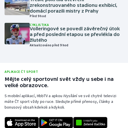
zrekonstruovaného stadionu exhibicí,
Olympijské hry
domácí porazili mistry z Prahy
Před 9 hod
Parasport
CYKLISTIKA
Volleringové se povedl závěrečný útok
a před poslední etapou se převlékla do
Plavání
žlutého
Aktualizováno před 9 hod
Plážový volejbal
Ragby
APLIKACE ČT SPORT
Rychlobruslení
Mějte celý sportovní svět vždy u sebe i na
velké obrazovce.
Rychlostní kanoistika
S mobilní aplikací, HbbTV a apkou iVysílání ve své chytré televizi
máte ČT sport vždy po ruce. Sledujte přímé přenosy, články a
Short track
bonusový obsah kdekoli a kdykoli.
Sportovní střelba