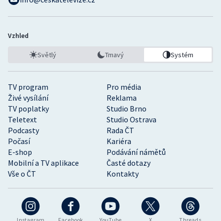
Vzhled
Světlý
Tmavý
Systém
TV program
Pro média
Živé vysílání
Reklama
TV poplatky
Studio Brno
Teletext
Studio Ostrava
Podcasty
Rada ČT
Počasí
Kariéra
E-shop
Podávání námětů
Mobilní a TV aplikace
Časté dotazy
Vše o ČT
Kontakty
Instagram
Facebook
YouTube
X
Threads