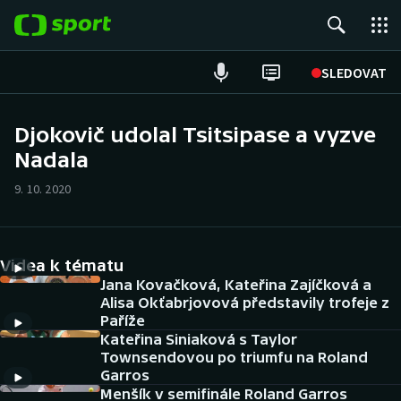
POPULÁRNÍ
SLEDOVAT
Fotbal
Djokovič udolal Tsitsipase a vyzve
Nadala
Hokej
9. 10. 2020
Tenis
Atletika
Videa k tématu
Cyklistika
Jana Kovačková, Kateřina Zajíčková a
Alisa Okťabrjovová představily trofeje z
Paříže
DALŠÍ SPORTY
Kateřina Siniaková s Taylor
Townsendovou po triumfu na Roland
Americký fotbal
NEPŘEHLÉDNĚTE
Garros
Menšík v semifinále Roland Garros