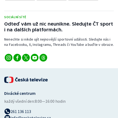
Stolní tenis
Triatlon
SOCIÁLNÍ SÍTĚ
Odteď vám už nic neunikne. Sledujte ČT sport
Veslování
i na dalších platformách.
Nenechte si nikde ujít nejnovější sportovní události. Sledujte nás i
Vodní slalom
na Facebooku, X, Instagramu, Threads či YouTube a buďte v obraze.
Volejbal
Ostatní
Divácké centrum
každý všední den:
8:00—16:00 hodin
261 136 113
info@ceskatelevize.cz