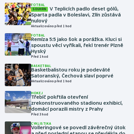
FOTBAL
V Teplicích padlo deset gólů,
SOUHRN
Gymnastika
Sparta padla v Boleslavi, Zlín zůstává
nulový
Aktualizováno před 1 hod
Házená
FOTBAL
Remíza 5:5 jako šok a porážka. Kluci si
Jezdectví
spoustu věcí vyříkali, řekl trenér Plzně
Hyský
Judo
Před 1 hod
BASKETBAL
Basketbalistou roku je podeváté
Krasobruslení
Satoranský, Čechová slaví poprvé
Aktualizováno před 1 hod
Lezení
HOKEJ
Třebíč pokřtila otevření
Lyže a snowboard
zrekonstruovaného stadionu exhibicí,
domácí porazili mistry z Prahy
Moderní pětiboj
Před 3 hod
CYKLISTIKA
Volleringové se povedl závěrečný útok
Motorsport
a před poslední etapou se převlékla do