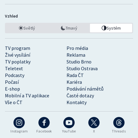
Vzhled
Světlý
Tmavý
Systém
TV program
Pro média
Živé vysílání
Reklama
TV poplatky
Studio Brno
Teletext
Studio Ostrava
Podcasty
Rada ČT
Počasí
Kariéra
E-shop
Podávání námětů
Mobilní a TV aplikace
Časté dotazy
Vše o ČT
Kontakty
Instagram
Facebook
YouTube
X
Threads