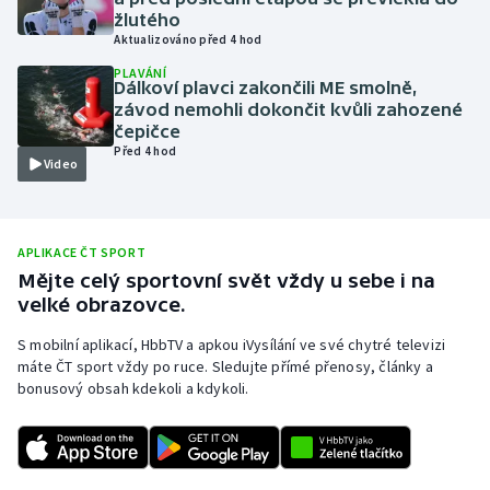
žlutého
Olympijské hry
Aktualizováno před 4 hod
PLAVÁNÍ
Parasport
Dálkoví plavci zakončili ME smolně,
závod nemohli dokončit kvůli zahozené
čepičce
Plavání
Před 4 hod
Video
Plážový volejbal
Ragby
APLIKACE ČT SPORT
Mějte celý sportovní svět vždy u sebe i na
Rychlobruslení
velké obrazovce.
S mobilní aplikací, HbbTV a apkou iVysílání ve své chytré televizi
Rychlostní kanoistika
máte ČT sport vždy po ruce. Sledujte přímé přenosy, články a
bonusový obsah kdekoli a kdykoli.
Short track
Sportovní střelba