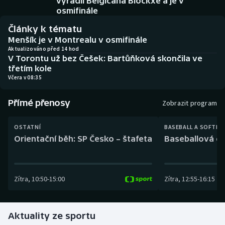
vyřadil Belgičana Blockxe a je v
Baseball a softbal
Soutěže
osmifinále
Články k tématu
Basketbal
Historické návraty
Menšík je v Montrealu v osmifinále
Aktualizováno před 14 hod
Biatlon
Aplikace ČT sport
V Torontu už bez Češek: Bartůňková skončila ve
třetím kole
Včera v 08:35
Boby a skeleton
AZ kvíz
Přímé přenosy
Box
Zobrazit program
Curling
OSTATNÍ
BASEBALL A SOFTBA
Orientační běh: SP Česko – štafeta
Baseballová ex
Dostihy
Florbal
Zítra
,
10:50
-
15:00
Zítra
,
12:55
-
16:15
Futsal
Aktuality ze sportu
Golf