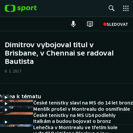
POPULÁRNÍ
SLEDOVAT
Fotbal
Dimitrov vybojoval titul v
Brisbane, v Chennai se radoval
Hokej
Bautista
Tenis
8. 1. 2017
Atletika
Cyklistika
Videa k tématu
České tenistky slaví na MS do 14 let bronz
DALŠÍ SPORTY
Menšík prošel v Montrealu do osmifinále
České tenistky na MS U14 podlehly
Italkám a budou bojovat o bronz
Americký fotbal
NEPŘEHLÉDNĚTE
Lehečka v Montrealu ve třetím kole