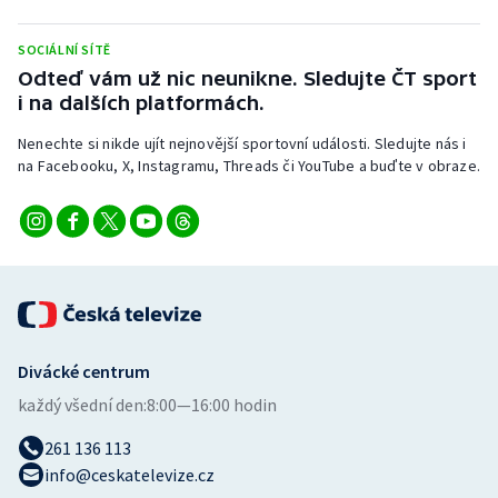
Stolní tenis
SOCIÁLNÍ SÍTĚ
Triatlon
Odteď vám už nic neunikne. Sledujte ČT sport
i na dalších platformách.
Veslování
Nenechte si nikde ujít nejnovější sportovní události. Sledujte nás i
na Facebooku, X, Instagramu, Threads či YouTube a buďte v obraze.
Vodní slalom
Volejbal
Ostatní
Divácké centrum
každý všední den:
8:00—16:00 hodin
261 136 113
info@ceskatelevize.cz