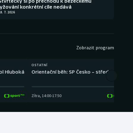
Štvrtecký si po přechodu k běžeckému
lyžování konkrétní cíle nedává
8. 7. 2026
Zobrazit program
OSTATNÍ
H
kol Hluboká
Orientační běh: SP Česko – střední trať
H
Zítra
,
14:00
-
17:50
Z