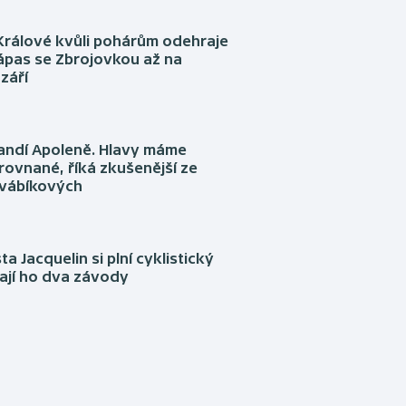
Králové kvůli pohárům odehraje
ápas se Zbrojovkou až na
září
fandí Apoleně. Hlavy máme
rovnané, říká zkušenější ze
Švábíkových
ta Jacquelin si plní cyklistický
ají ho dva závody