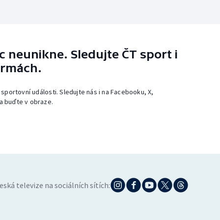
 neunikne. Sledujte ČT sport i
ormách.
 sportovní události. Sledujte nás i na Facebooku, X,
a buďte v obraze.
eská televize na sociálních sítích: