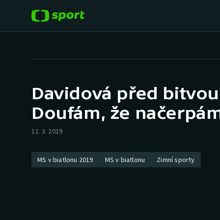
POPULÁRNÍ
DALŠÍ SPORTY
Fotbal
Americký fotbal
Davidová před bitvou 
Hokej
Baseball a softbal
Doufám, že načerpám 
Tenis
Basketbal
12. 3. 2019
Atletika
Biatlon
MS v biatlonu 2019
MS v biatlonu
Zimní sporty
Cyklistika
Boby a skeleton
Box