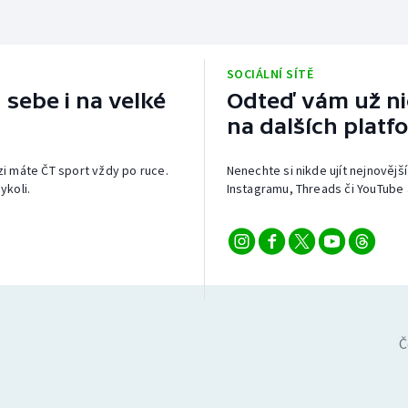
SOCIÁLNÍ SÍTĚ
 sebe i na velké
Odteď vám už nic
na dalších platf
izi máte ČT sport vždy po ruce.
Nenechte si nikde ujít nejnovější
ykoli.
Instagramu, Threads či YouTube 
Č