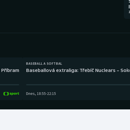
Moderní pětiboj
Triatlon
2
Motorsport
Veslování
Olympijské hry
Vodní slalom
Parasport
Volejbal
Plavání
Ostatní
BASEBALL A SOFTBAL
l Příbram
Baseballová extraliga: Třebíč Nuclears – So
Plážový volejbal
Dnes
,
18:55
-
22:15