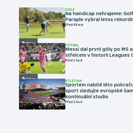
GOLF
Na handicap nehrajeme: Golf
Paraple vybral letos rekordn
Před 48 min
Video
FOTBAL
Messi dal první góly po MS a
střelcem v historii Leagues
Před 1 hod
Video
ATLETIKA
Sportem nabité léto pokraču
sport sledujte evropské šam
kontinuální studio
Před 2 hod