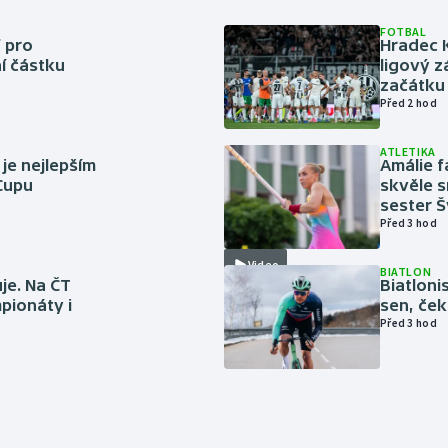
FOTBAL
 pro
Hradec 
í částku
ligový z
začátku 
Před 2 hod
ATLETIKA
 je nejlepším
Amálie 
 Cupu
skvěle s
sester 
Před 3 hod
Video
BIATLON
je. Na ČT
Biatlonis
pionáty i
sen, ček
Před 3 hod