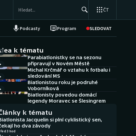
ČT
Podcasty
Program
SLEDOVAT
NEPŘEHLÉDNĚTE
Soutěže
idea k tématu
Parabiatlonistky se na sezonu
Historické návraty
připravují v Novém Městě
Michal Krčmář o vztahu k fotbalu i
Aplikace ČT sport
sledování MS
Biatlonistou roku je podruhé
AZ kvíz
Voborníková
Biatlonisty povedou domácí
legendy Moravec se Šlesingrem
Články k tématu
Biatlonista Jacquelin si plní cyklistický sen,
čekají ho dva závody
Před 3 hod