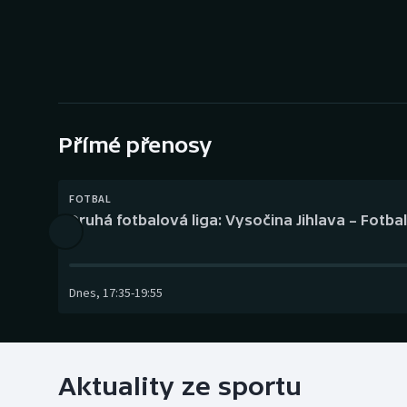
Curling
Dostihy
Florbal
Futsal
Přímé přenosy
Golf
FOTBAL
Druhá fotbalová liga: Vysočina Jihlava – Fotba
Gymnastika
Dnes
,
17:35
-
19:55
Aktuality ze sportu