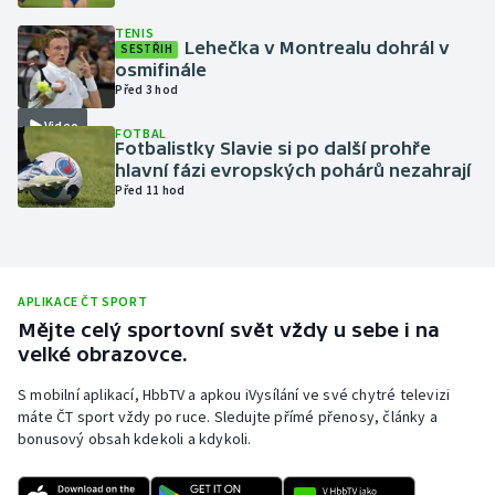
Olympijské hry
TENIS
Lehečka v Montrealu dohrál v
SESTŘIH
osmifinále
Parasport
Před 3 hod
Video
FOTBAL
Plavání
Fotbalistky Slavie si po další prohře
hlavní fázi evropských pohárů nezahrají
Plážový volejbal
Před 11 hod
Ragby
Rychlobruslení
APLIKACE ČT SPORT
Mějte celý sportovní svět vždy u sebe i na
Rychlostní kanoistika
velké obrazovce.
S mobilní aplikací, HbbTV a apkou iVysílání ve své chytré televizi
Short track
máte ČT sport vždy po ruce. Sledujte přímé přenosy, články a
bonusový obsah kdekoli a kdykoli.
Sportovní střelba