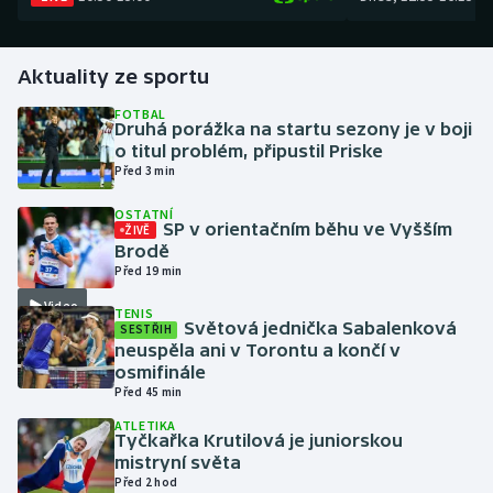
Gymnastika
Aktuality ze sportu
Házená
FOTBAL
Druhá porážka na startu sezony je v boji
o titul problém, připustil Priske
Jezdectví
Před 3 min
Judo
OSTATNÍ
SP v orientačním běhu ve Vyšším
ŽIVĚ
Brodě
Krasobruslení
Před 19 min
Video
Lezení
TENIS
Světová jednička Sabalenková
SESTŘIH
neuspěla ani v Torontu a končí v
Lyže a snowboard
osmifinále
Před 45 min
Moderní pětiboj
ATLETIKA
Tyčkařka Krutilová je juniorskou
mistryní světa
Motorsport
Před 2 hod