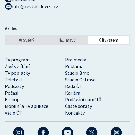
info@ceskatelevize.cz
Vzhled
Světlý
Tmavý
Systém
TV program
Pro média
Živé vysílání
Reklama
TV poplatky
Studio Brno
Teletext
Studio Ostrava
Podcasty
Rada ČT
Počasí
Kariéra
E-shop
Podávání námětů
Mobilní a TV aplikace
Časté dotazy
Vše o ČT
Kontakty