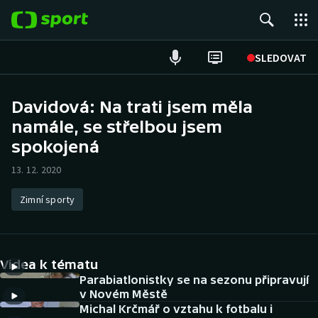
POPULÁRNÍ
SLEDOVAT
Fotbal
Davidová: Na trati jsem měla
namále, se střelbou jsem
Hokej
spokojená
Tenis
13. 12. 2020
Atletika
Zimní sporty
Cyklistika
DALŠÍ SPORTY
Videa k tématu
Parabiatlonistky se na sezonu připravují
Americký fotbal
NEPŘEHLÉDNĚTE
v Novém Městě
Michal Krčmář o vztahu k fotbalu i