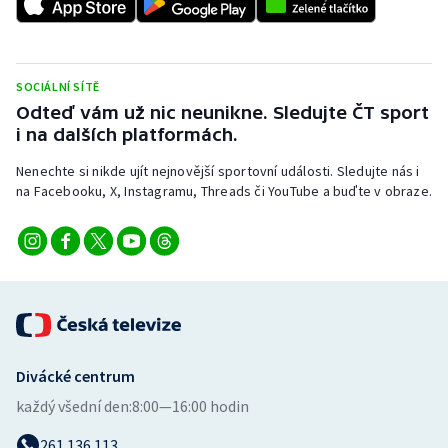
Stolní tenis
Triatlon
SOCIÁLNÍ SÍTĚ
Veslování
Odteď vám už nic neunikne. Sledujte ČT sport
i na dalších platformách.
Vodní slalom
Nenechte si nikde ujít nejnovější sportovní události. Sledujte nás i
na Facebooku, X, Instagramu, Threads či YouTube a buďte v obraze.
Volejbal
Ostatní
Divácké centrum
každý všední den:
8:00—16:00 hodin
261 136 113