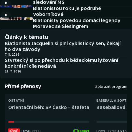
sledování MS
Baseball a softbal
Soutěže
Biatlonistou roku je podruhé
Voborníková
Basketbal
Historické návraty
Biatlonisty povedou domácí legendy
Moravec se Šlesingrem
Biatlon
Aplikace ČT sport
Články k tématu
Biatlonista Jacquelin si plní cyklistický sen, čekají
Boby a skeleton
AZ kvíz
ho dva závody
7. 8. 2026
Štvrtecký si po přechodu k běžeckému lyžování
Box
konkrétní cíle nedává
28. 7. 2026
Curling
Přímé přenosy
Zobrazit program
Dostihy
OSTATNÍ
BASEBALL A SOFTBA
Florbal
Orientační běh: SP Česko – štafeta
Baseballová ex
Futsal
10:50
-
15:00
Dnes
,
12:55
-
16:15
Golf
ŽIVĚ