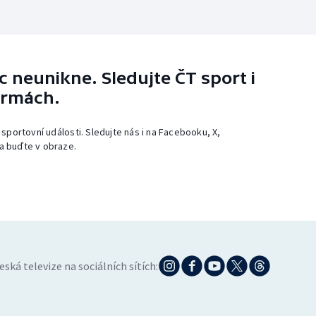
 neunikne. Sledujte ČT sport i
ormách.
 sportovní události. Sledujte nás i na Facebooku, X,
a buďte v obraze.
eská televize na sociálních sítích: