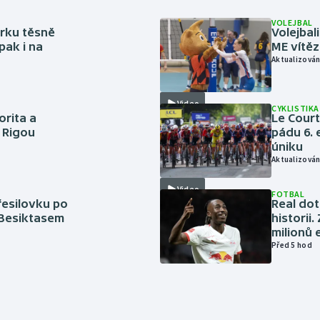
VOLEJBAL
rku těsně
Volejbal
pak i na
ME vítě
Aktualizován
Video
CYKLISTIKA
orita a
Le Cour
s Rigou
pádu 6. 
úniku
Aktualizován
Video
FOTBAL
řesilovku po
Real dot
 Besiktasem
historii
milionů 
Před 5 hod