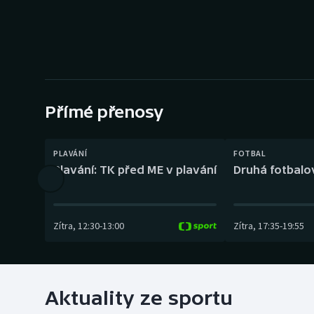
Curling
Dostihy
Florbal
Futsal
Přímé přenosy
Golf
PLAVÁNÍ
FOTBAL
Plavání: TK před ME v plavání
Druhá fotbalov
Gymnastika
Zítra
,
12:30
-
13:00
Zítra
,
17:35
-
19:55
Aktuality ze sportu