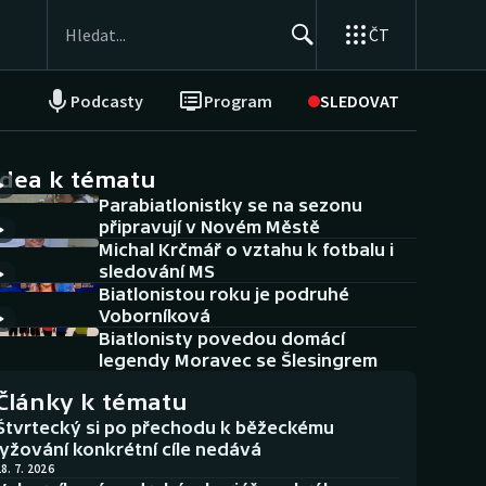
ČT
Podcasty
Program
SLEDOVAT
NEPŘEHLÉDNĚTE
Soutěže
idea k tématu
Parabiatlonistky se na sezonu
Historické návraty
připravují v Novém Městě
Michal Krčmář o vztahu k fotbalu i
Aplikace ČT sport
sledování MS
Biatlonistou roku je podruhé
AZ kvíz
Voborníková
Biatlonisty povedou domácí
legendy Moravec se Šlesingrem
Články k tématu
Štvrtecký si po přechodu k běžeckému
lyžování konkrétní cíle nedává
8. 7. 2026