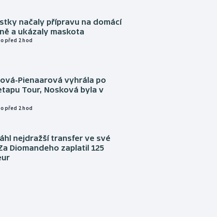
istky načaly přípravu na domácí
zně a ukázaly maskota
o před 2 hod
tová-Pienaarová vyhrála po
etapu Tour, Nosková byla v
o před 2 hod
áhl nejdražší transfer ve své
. Za Diomandeho zaplatil 125
eur