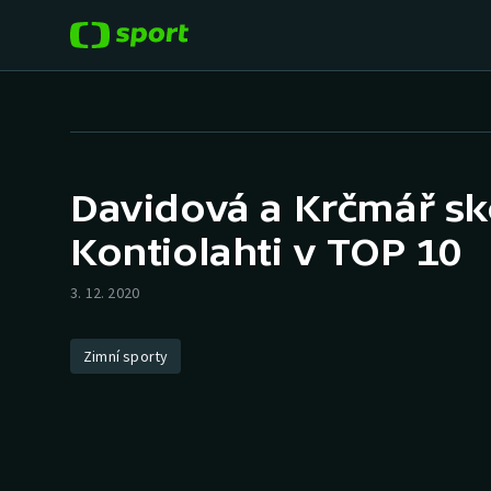
POPULÁRNÍ
DALŠÍ SPORTY
Fotbal
Americký fotbal
Davidová a Krčmář sko
Hokej
Baseball a softbal
Kontiolahti v TOP 10
Tenis
Basketbal
3. 12. 2020
Atletika
Biatlon
Zimní sporty
Cyklistika
Boby a skeleton
Box