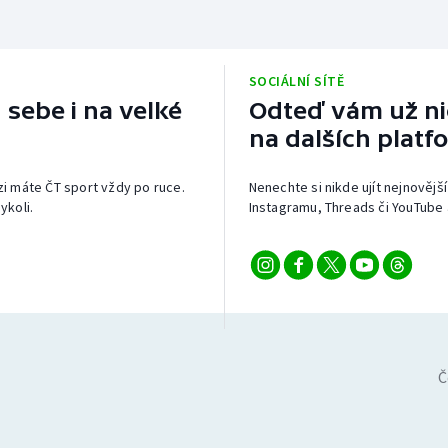
SOCIÁLNÍ SÍTĚ
 sebe i na velké
Odteď vám už nic
na dalších platf
izi máte ČT sport vždy po ruce.
Nenechte si nikde ujít nejnovější
ykoli.
Instagramu, Threads či YouTube 
Č