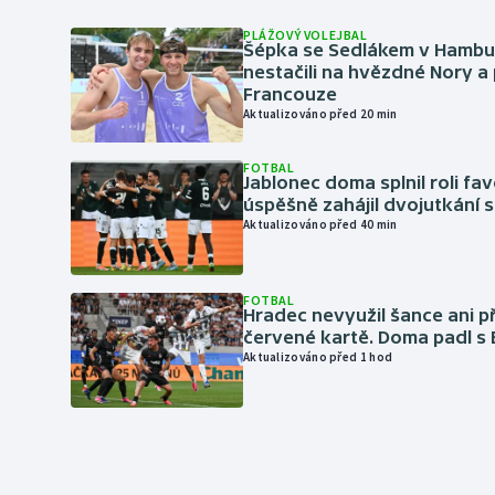
PLÁŽOVÝ VOLEJBAL
Šépka se Sedlákem v Hambu
nestačili na hvězdné Nory a 
Francouze
Aktualizováno před 20 min
FOTBAL
Jablonec doma splnil roli fav
úspěšně zahájil dvojutkání 
Aktualizováno před 40 min
FOTBAL
Hradec nevyužil šance ani p
červené kartě. Doma padl s
Aktualizováno před 1 hod