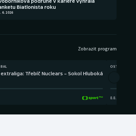
Voborníková podruhé v kariéře vyhrála
anketu Biatlonista roku
. 6. 2026
Zobrazit program
TBAL
OSTATNÍ
extraliga: Třebíč Nuclears – Sokol Hluboká
Orientační
8.8.
,
14:00
-
17: