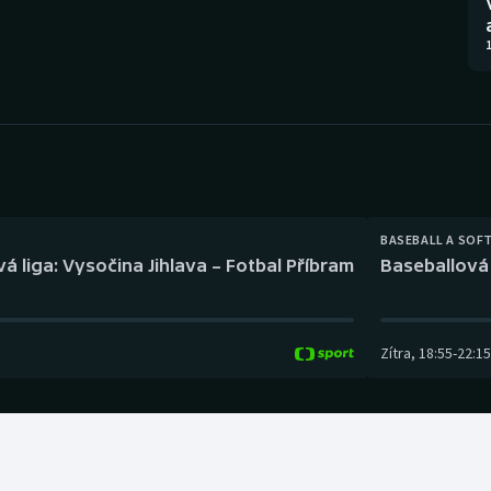
Moderní pětiboj
Triatlon
1
Motorsport
Veslování
Olympijské hry
Vodní slalom
Parasport
Volejbal
Plavání
Ostatní
BASEBALL A SOF
á liga: Vysočina Jihlava – Fotbal Příbram
Baseballová 
Plážový volejbal
Zítra
,
18:55
-
22:15