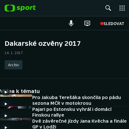
POPULÁRNÍ
SLEDOVAT
Fotbal
Dakarské ozvěny 2017
Hokej
14. 1. 2017
Tenis
Archiv
Atletika
Videa k tématu
Cyklistika
Pro Jakuba Terešáka skončila po pádu
sezona MČR v motokrosu
DALŠÍ SPORTY
Pajari po Estonsku vyhrál i domácí
Finskou rallye
Americký fotbal
NEPŘEHLÉDNĚTE
Dvě závěrečné jízdy Jana Kvěcha a finále
GP v Lodži