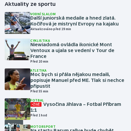
Aktuality ze sportu
Gymnastika
VODNÍ SLALOM
Další juniorská medaile a hned zlatá.
Kočířová je mistryní Evropy na kajaku
Házená
Aktualizováno před 19 min
CYKLISTIKA
Jezdectví
Niewiadomá ovládla ikonické Mont
Ventoux a ujala se vedení v Tour de
Judo
France
Před 20 min
Krasobruslení
ATLETIKA
Moc bych si přála nějakou medaili,
popisuje Manuel před ME. Tlak si nechce
Lezení
připustit
Před 55 min
Lyže a snowboard
FOTBAL
Vysočina Jihlava – Fotbal Příbram
ŽIVĚ
1:1
Moderní pětiboj
Před 1 hod
Video
Motorsport
MOTORSPORT
Na startu Barum rallye bude chybět