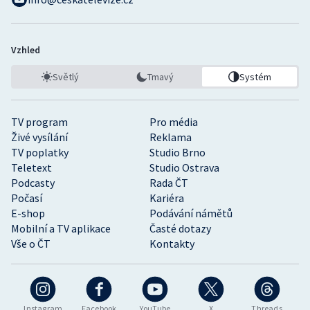
Vzhled
Světlý
Tmavý
Systém
TV program
Pro média
Živé vysílání
Reklama
TV poplatky
Studio Brno
Teletext
Studio Ostrava
Podcasty
Rada ČT
Počasí
Kariéra
E-shop
Podávání námětů
Mobilní a TV aplikace
Časté dotazy
Vše o ČT
Kontakty
Instagram
Facebook
YouTube
X
Threads