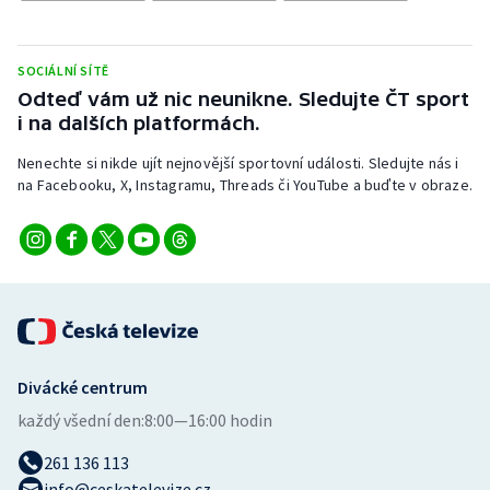
Stolní tenis
Triatlon
SOCIÁLNÍ SÍTĚ
Odteď vám už nic neunikne. Sledujte ČT sport
Veslování
i na dalších platformách.
Nenechte si nikde ujít nejnovější sportovní události. Sledujte nás i
Vodní slalom
na Facebooku, X, Instagramu, Threads či YouTube a buďte v obraze.
Volejbal
Ostatní
Divácké centrum
každý všední den:
8:00—16:00 hodin
261 136 113
info@ceskatelevize.cz