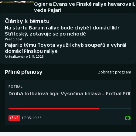
Baseball a softbal
Soutěže
Ogier a Evans ve Finské rallye havarovali,
vede Pajari
Basketbal
Historické návraty
Články k tématu
Na startu Barum rallye bude chybět domácí lídr
Biatlon
Aplikace ČT sport
Stříteský, zotavuje se po nehodě
Před 1 hod
Pajari z týmu Toyota využil chyb soupeřů a vyhrál
Boby a skeleton
AZ kvíz
domácí Finskou rallye
Aktualizováno 2. 8. 2026
Box
Přímé přenosy
Zobrazit program
Curling
FOTBAL
Dostihy
Druhá fotbalová liga: Vysočina Jihlava – Fotbal Příb
Florbal
17:35
-
19:55
ŽIVĚ
Futsal
Golf