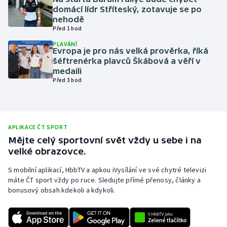
domácí lídr Stříteský, zotavuje se po
Olympijské hry
nehodě
Před 1 hod
Parasport
PLAVÁNÍ
Evropa je pro nás velká prověrka, říká
šéftrenérka plavců Škábová a věří v
Plavání
medaili
Před 3 hod
Plážový volejbal
Ragby
APLIKACE ČT SPORT
Rychlobruslení
Mějte celý sportovní svět vždy u sebe i na
velké obrazovce.
Rychlostní kanoistika
S mobilní aplikací, HbbTV a apkou iVysílání ve své chytré televizi
máte ČT sport vždy po ruce. Sledujte přímé přenosy, články a
Short track
bonusový obsah kdekoli a kdykoli.
Sportovní střelba