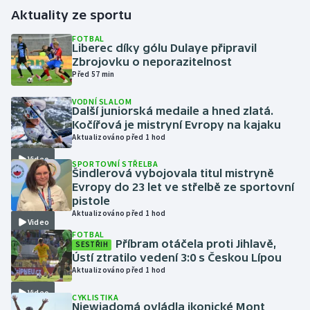
Aktuality ze sportu
Gymnastika
FOTBAL
Liberec díky gólu Dulaye připravil
Zbrojovku o neporazitelnost
Házená
Před 57 min
Jezdectví
VODNÍ SLALOM
Další juniorská medaile a hned zlatá.
Kočířová je mistryní Evropy na kajaku
Judo
Aktualizováno před 1 hod
Video
Krasobruslení
SPORTOVNÍ STŘELBA
Šindlerová vybojovala titul mistryně
Evropy do 23 let ve střelbě ze sportovní
Lezení
pistole
Aktualizováno před 1 hod
Video
Lyže a snowboard
FOTBAL
Příbram otáčela proti Jihlavě,
SESTŘIH
Ústí ztratilo vedení 3:0 s Českou Lípou
Moderní pětiboj
Aktualizováno před 1 hod
Video
Motorsport
CYKLISTIKA
Niewiadomá ovládla ikonické Mont