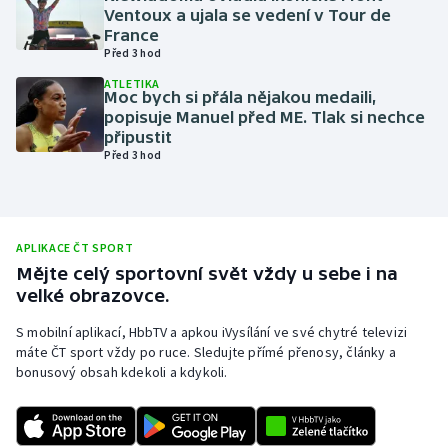
Ventoux a ujala se vedení v Tour de
Olympijské hry
France
Před 3 hod
Parasport
ATLETIKA
Moc bych si přála nějakou medaili,
popisuje Manuel před ME. Tlak si nechce
Plavání
připustit
Před 3 hod
Plážový volejbal
Ragby
APLIKACE ČT SPORT
Rychlobruslení
Mějte celý sportovní svět vždy u sebe i na
velké obrazovce.
Rychlostní kanoistika
S mobilní aplikací, HbbTV a apkou iVysílání ve své chytré televizi
máte ČT sport vždy po ruce. Sledujte přímé přenosy, články a
Short track
bonusový obsah kdekoli a kdykoli.
Sportovní střelba