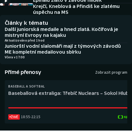
Épinalu zlato v závodě hlídek
Baseball a softbal
Soutěže
Krejčí, Kneblová a Přindiš ke zlatému
úspěchu na MS
Basketbal
Historické návraty
Články k tématu
Další juniorská medaile a hned zlatá. Kočířová je
Biatlon
Aplikace ČT sport
mistryní Evropy na kajaku
Aktualizováno před 1 hod
Juniorští vodní slalomáři mají z týmových závodů
Boby a skeleton
AZ kvíz
ME kompletní medailovou sbírku
Včera v 17:00
Box
Přímé přenosy
Zobrazit program
Curling
BASEBALL A SOFTBAL
Dostihy
Baseballová extraliga: Třebíč Nuclears – Sokol Hlub
Florbal
18:55
-
22:15
Futsal
ŽIVĚ
Golf