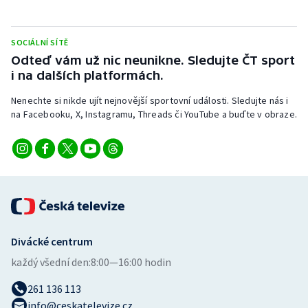
Stolní tenis
Triatlon
SOCIÁLNÍ SÍTĚ
Odteď vám už nic neunikne. Sledujte ČT sport
i na dalších platformách.
Veslování
Nenechte si nikde ujít nejnovější sportovní události. Sledujte nás i
Vodní slalom
na Facebooku, X, Instagramu, Threads či YouTube a buďte v obraze.
Volejbal
Ostatní
Divácké centrum
každý všední den:
8:00—16:00 hodin
261 136 113
info@ceskatelevize.cz