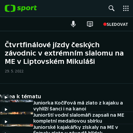
POPULÁRNÍ
SLEDOVAT
Fotbal
Čtvrtfinálové jízdy českých
závodnic v extrémním slalomu na
Hokej
ME v Liptovském Mikuláši
Tenis
29. 5. 2022
Atletika
Cyklistika
Videa k tématu
Juniorka Kočířová má zlato z kajaku a
DALŠÍ SPORTY
vyhlíží šanci i na kanoi
Juniorští vodní slalomáři zapsali na ME
kompletní medailovou sbírku
Americký fotbal
NEPŘEHLÉDNĚTE
Juniorské kajakářky získaly na ME v