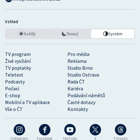
Vzhled
Světlý
Tmavý
Systém
TV program
Pro média
Živé vysílání
Reklama
TV poplatky
Studio Brno
Teletext
Studio Ostrava
Podcasty
Rada ČT
Počasí
Kariéra
E-shop
Podávání námětů
Mobilní a TV aplikace
Časté dotazy
Vše o ČT
Kontakty
Instagram
Facebook
YouTube
X
Threads