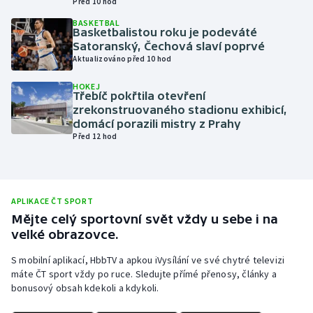
Před 10 hod
Olympijské hry
BASKETBAL
Basketbalistou roku je podeváté
Satoranský, Čechová slaví poprvé
Parasport
Aktualizováno před 10 hod
Plavání
HOKEJ
Třebíč pokřtila otevření
zrekonstruovaného stadionu exhibicí,
Plážový volejbal
domácí porazili mistry z Prahy
Před 12 hod
Ragby
Rychlobruslení
APLIKACE ČT SPORT
Mějte celý sportovní svět vždy u sebe i na
Rychlostní kanoistika
velké obrazovce.
Short track
S mobilní aplikací, HbbTV a apkou iVysílání ve své chytré televizi
máte ČT sport vždy po ruce. Sledujte přímé přenosy, články a
bonusový obsah kdekoli a kdykoli.
Sportovní střelba