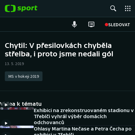
POPULÁRNÍ
SLEDOVAT
Fotbal
Chytil: V přesilovkách chyběla
střelba, i proto jsme nedali gól
Hokej
13. 5. 2019
Tenis
MS v hokeji 2019
Atletika
Cyklistika
Videa k tématu
DALŠÍ SPORTY
Exhibici na zrekonstruovaném stadionu v
Třebíči vyhrál výběr domácích
odchovanců
Americký fotbal
NEPŘEHLÉDNĚTE
Ohlasy Martina Nečase a Petra Čecha po
exhibici v Třebíči