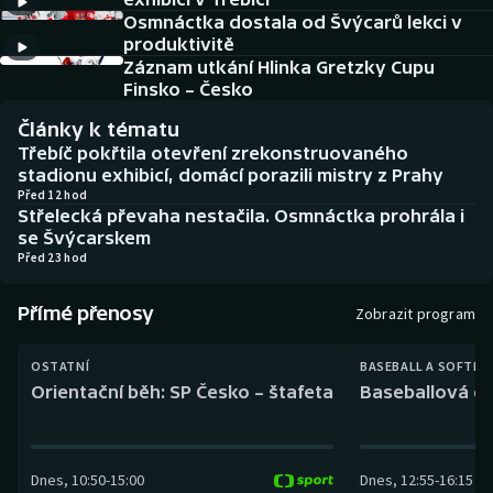
Baseball a softbal
Soutěže
Osmnáctka dostala od Švýcarů lekci v
produktivitě
Basketbal
Historické návraty
Záznam utkání Hlinka Gretzky Cupu
Finsko – Česko
Biatlon
Aplikace ČT sport
Články k tématu
Třebíč pokřtila otevření zrekonstruovaného
Boby a skeleton
AZ kvíz
stadionu exhibicí, domácí porazili mistry z Prahy
Před 12 hod
Střelecká převaha nestačila. Osmnáctka prohrála i
Box
se Švýcarskem
Před 23 hod
Curling
Přímé přenosy
Zobrazit program
Dostihy
OSTATNÍ
BASEBALL A SOFTBA
Florbal
Orientační běh: SP Česko – štafeta
Baseballová ex
Futsal
Dnes
,
10:50
-
15:00
Dnes
,
12:55
-
16:15
Golf