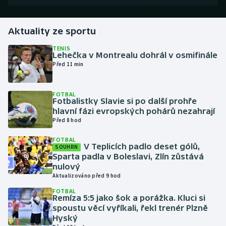
Gymnastika
Aktuality ze sportu
Házená
TENIS
Lehečka v Montrealu dohrál v osmifinále
Před 11 min
Jezdectví
FOTBAL
Judo
Fotbalistky Slavie si po další prohře
hlavní fázi evropských pohárů nezahrají
Krasobruslení
Před 8 hod
FOTBAL
Lezení
V Teplicích padlo deset gólů,
SOUHRN
Sparta padla v Boleslavi, Zlín zůstává
nulový
Lyže a snowboard
Aktualizováno před 9 hod
FOTBAL
Moderní pětiboj
Remíza 5:5 jako šok a porážka. Kluci si
spoustu věcí vyříkali, řekl trenér Plzně
Motorsport
Hyský