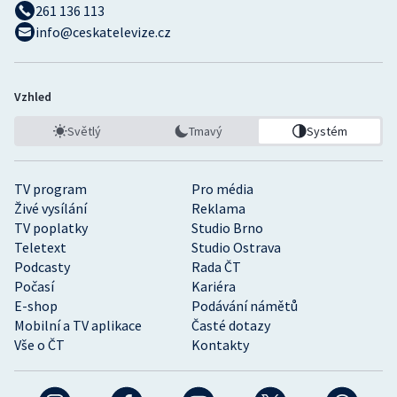
261 136 113
info@ceskatelevize.cz
Vzhled
Světlý
Tmavý
Systém
TV program
Pro média
Živé vysílání
Reklama
TV poplatky
Studio Brno
Teletext
Studio Ostrava
Podcasty
Rada ČT
Počasí
Kariéra
E-shop
Podávání námětů
Mobilní a TV aplikace
Časté dotazy
Vše o ČT
Kontakty