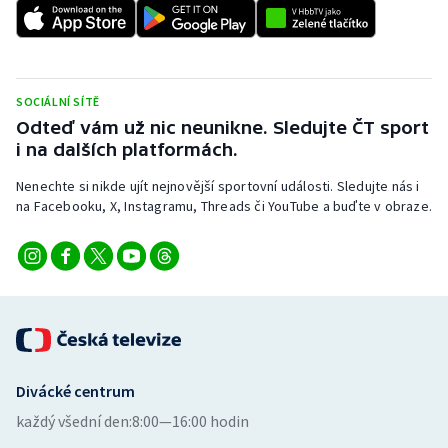
Stolní tenis
Triatlon
SOCIÁLNÍ SÍTĚ
Veslování
Odteď vám už nic neunikne. Sledujte ČT sport
i na dalších platformách.
Vodní slalom
Nenechte si nikde ujít nejnovější sportovní události. Sledujte nás i
Volejbal
na Facebooku, X, Instagramu, Threads či YouTube a buďte v obraze.
Ostatní
Divácké centrum
každý všední den:
8:00—16:00 hodin