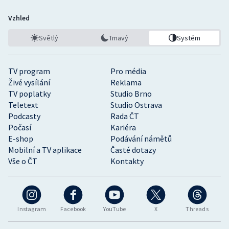
Vzhled
Světlý
Tmavý
Systém
TV program
Pro média
Živé vysílání
Reklama
TV poplatky
Studio Brno
Teletext
Studio Ostrava
Podcasty
Rada ČT
Počasí
Kariéra
E-shop
Podávání námětů
Mobilní a TV aplikace
Časté dotazy
Vše o ČT
Kontakty
Instagram
Facebook
YouTube
X
Threads