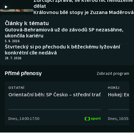
Zdrcující zpráva, se kterou nic nemůžeme
Baseball a softbal
Soutěže
dělat
Královnou bílé stopy je Zuzana Maděrová
Basketbal
Historické návraty
Články k tématu
Gutová-Behramiová už do závodů SP nezasáhne,
Biatlon
Aplikace ČT sport
ukončila kariéru
5. 8. 2026
Štvrtecký si po přechodu k běžeckému lyžování
Boby a skeleton
AZ kvíz
konkrétní cíle nedává
28. 7. 2026
Box
Přímé přenosy
Zobrazit program
Curling
OSTATNÍ
HOKEJ
Dostihy
Orientační běh: SP Česko – střední trať
Hokej: Exh
Florbal
Dnes
,
14:00
-
17:50
Dnes
,
16:55
-
19
Futsal
Golf