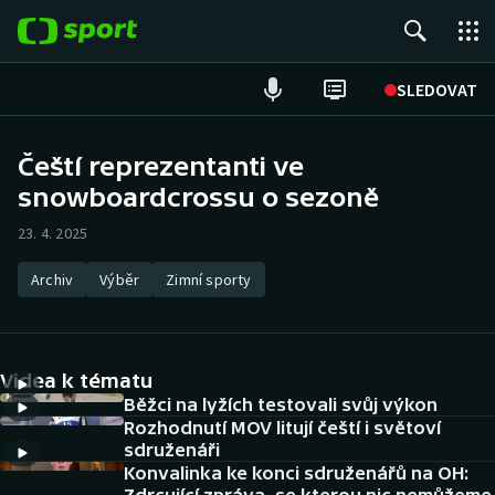
POPULÁRNÍ
SLEDOVAT
Fotbal
Čeští reprezentanti ve
snowboardcrossu o sezoně
Hokej
23. 4. 2025
Tenis
Archiv
Výběr
Zimní sporty
Atletika
Cyklistika
Videa k tématu
DALŠÍ SPORTY
Běžci na lyžích testovali svůj výkon
Rozhodnutí MOV litují čeští i světoví
sdruženáři
Americký fotbal
NEPŘEHLÉDNĚTE
Konvalinka ke konci sdruženářů na OH: