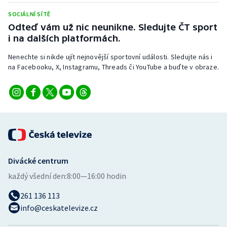
Stolní tenis
SOCIÁLNÍ SÍTĚ
Odteď vám už nic neunikne. Sledujte ČT sport
Triatlon
i na dalších platformách.
Veslování
Nenechte si nikde ujít nejnovější sportovní události. Sledujte nás i
na Facebooku, X, Instagramu, Threads či YouTube a buďte v obraze.
Vodní slalom
Volejbal
Ostatní
Divácké centrum
každý všední den:
8:00—16:00 hodin
261 136 113
info@ceskatelevize.cz