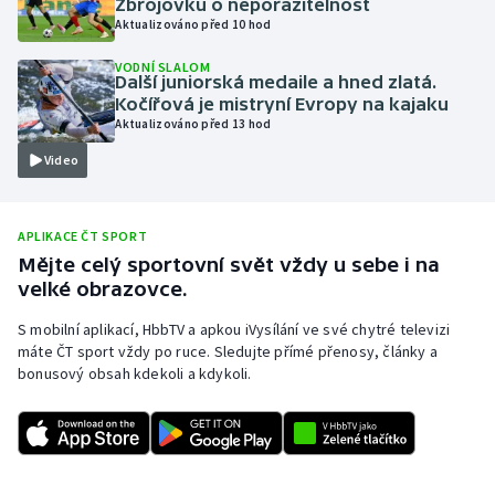
Zbrojovku o neporazitelnost
Aktualizováno před 10 hod
Olympijské hry
VODNÍ SLALOM
Další juniorská medaile a hned zlatá.
Parasport
Kočířová je mistryní Evropy na kajaku
Aktualizováno před 13 hod
Plavání
Video
Plážový volejbal
APLIKACE ČT SPORT
Ragby
Mějte celý sportovní svět vždy u sebe i na
velké obrazovce.
Rychlobruslení
S mobilní aplikací, HbbTV a apkou iVysílání ve své chytré televizi
Rychlostní kanoistika
máte ČT sport vždy po ruce. Sledujte přímé přenosy, články a
bonusový obsah kdekoli a kdykoli.
Short track
Sportovní střelba