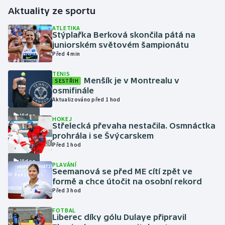
Aktuality ze sportu
Gymnastika
ATLETIKA
Stýplařka Berková skončila pátá na
juniorském světovém šampionátu
Házená
Před 4 min
Jezdectví
TENIS
Menšík je v Montrealu v
SESTŘIH
osmifinále
Judo
Aktualizováno před 1 hod
Video
Krasobruslení
HOKEJ
Střelecká převaha nestačila. Osmnáctka
prohrála i se Švýcarskem
Lezení
Před 1 hod
Video
PLAVÁNÍ
Lyže a snowboard
Seemanová se před ME cítí zpět ve
formě a chce útočit na osobní rekord
Moderní pětiboj
Před 3 hod
FOTBAL
Motorsport
Liberec díky gólu Dulaye připravil