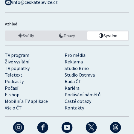
info@ceskatelevize.cz
Vzhled
Světlý
Tmavý
Systém
TV program
Pro média
Živé vysílání
Reklama
TV poplatky
Studio Brno
Teletext
Studio Ostrava
Podcasty
Rada ČT
Počasí
Kariéra
E-shop
Podávání námětů
Mobilní a TV aplikace
Časté dotazy
Vše o ČT
Kontakty