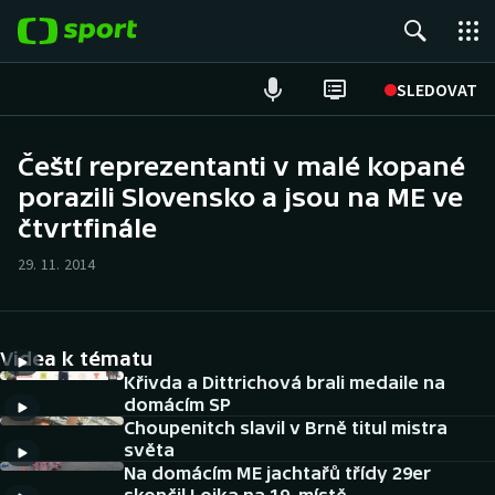
POPULÁRNÍ
SLEDOVAT
Fotbal
Čeští reprezentanti v malé kopané
porazili Slovensko a jsou na ME ve
Hokej
čtvrtfinále
Tenis
29. 11. 2014
Atletika
Cyklistika
Videa k tématu
Křivda a Dittrichová brali medaile na
DALŠÍ SPORTY
domácím SP
Choupenitch slavil v Brně titul mistra
světa
Americký fotbal
NEPŘEHLÉDNĚTE
Na domácím ME jachtařů třídy 29er