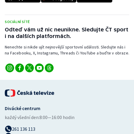
Stolní tenis
Triatlon
SOCIÁLNÍ SÍTĚ
Odteď vám už nic neunikne. Sledujte ČT sport
Veslování
i na dalších platformách.
Vodní slalom
Nenechte si nikde ujít nejnovější sportovní události. Sledujte nás i
na Facebooku, X, Instagramu, Threads či YouTube a buďte v obraze.
Volejbal
Ostatní
Divácké centrum
každý všední den:
8:00—16:00 hodin
261 136 113