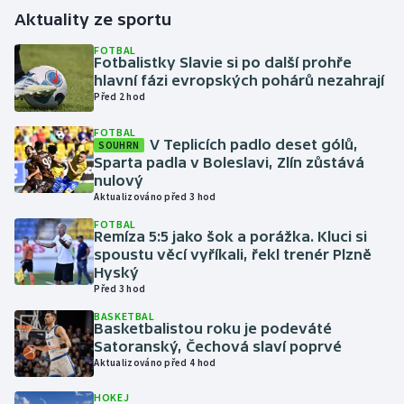
Aktuality ze sportu
Gymnastika
FOTBAL
Fotbalistky Slavie si po další prohře
hlavní fázi evropských pohárů nezahrají
Házená
Před 2 hod
Jezdectví
FOTBAL
V Teplicích padlo deset gólů,
SOUHRN
Sparta padla v Boleslavi, Zlín zůstává
Judo
nulový
Aktualizováno před 3 hod
Krasobruslení
FOTBAL
Remíza 5:5 jako šok a porážka. Kluci si
spoustu věcí vyříkali, řekl trenér Plzně
Lezení
Hyský
Před 3 hod
Lyže a snowboard
BASKETBAL
Basketbalistou roku je podeváté
Moderní pětiboj
Satoranský, Čechová slaví poprvé
Aktualizováno před 4 hod
Motorsport
HOKEJ