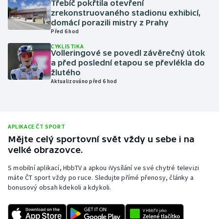
Třebíč pokřtila otevření
zrekonstruovaného stadionu exhibicí,
Olympijské hry
domácí porazili mistry z Prahy
Před 6 hod
Parasport
CYKLISTIKA
Volleringové se povedl závěrečný útok
Plavání
a před poslední etapou se převlékla do
žlutého
Aktualizováno před 6 hod
Plážový volejbal
Ragby
APLIKACE ČT SPORT
Rychlobruslení
Mějte celý sportovní svět vždy u sebe i na
velké obrazovce.
Rychlostní kanoistika
S mobilní aplikací, HbbTV a apkou iVysílání ve své chytré televizi
máte ČT sport vždy po ruce. Sledujte přímé přenosy, články a
Short track
bonusový obsah kdekoli a kdykoli.
Sportovní střelba