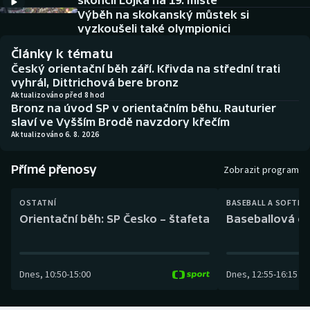
skončil Lojka na 19. místě
Baseball a softbal
Soutěže
Výběh na skokanský můstek si
vyzkoušeli také olympionici
Basketbal
Historické návraty
Články k tématu
Český orientační běh září. Křivda na střední trati
Biatlon
Aplikace ČT sport
vyhrál, Dittrichová bere bronz
Aktualizováno před 8 hod
Bronz na úvod SP v orientačním běhu. Rauturier
Boby a skeleton
AZ kvíz
slaví ve Vyšším Brodě navzdory křečím
Aktualizováno 6. 8. 2026
Box
Přímé přenosy
Zobrazit program
Curling
OSTATNÍ
BASEBALL A SOFTBA
Dostihy
Orientační běh: SP Česko – štafeta
Baseballová ex
Florbal
Dnes
,
10:50
-
15:00
Dnes
,
12:55
-
16:15
Futsal
Golf