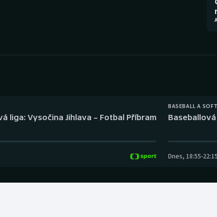
Moderní pětiboj
Triatlon
Motorsport
Veslování
Olympijské hry
Vodní slalom
Parasport
Volejbal
Plavání
Ostatní
BASEBALL A SOF
á liga: Vysočina Jihlava – Fotbal Příbram
Baseballová 
Plážový volejbal
Dnes
,
18:55
-
22:1