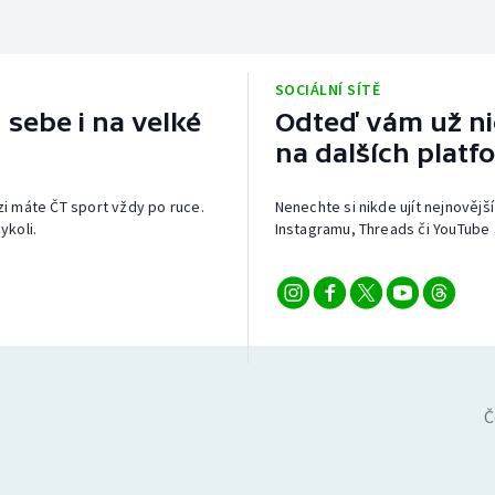
SOCIÁLNÍ SÍTĚ
 sebe i na velké
Odteď vám už nic
na dalších platf
izi máte ČT sport vždy po ruce.
Nenechte si nikde ujít nejnovější
ykoli.
Instagramu, Threads či YouTube 
Č