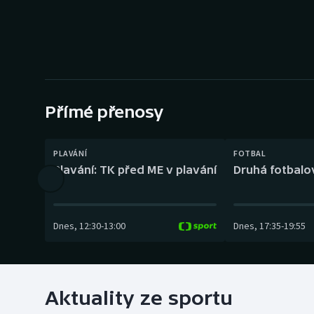
Curling
Dostihy
Florbal
Futsal
Přímé přenosy
Golf
PLAVÁNÍ
FOTBAL
Plavání: TK před ME v plavání
Druhá fotbalov
Gymnastika
Dnes
,
12:30
-
13:00
Dnes
,
17:35
-
19:55
Aktuality ze sportu