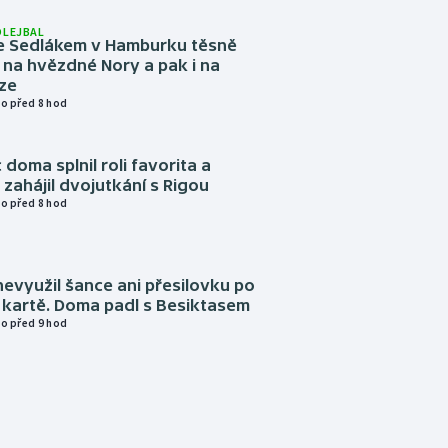
OLEJBAL
e Sedlákem v Hamburku těsně
i na hvězdné Nory a pak i na
ze
o před 8 hod
 doma splnil roli favorita a
zahájil dvojutkání s Rigou
o před 8 hod
evyužil šance ani přesilovku po
 kartě. Doma padl s Besiktasem
o před 9 hod