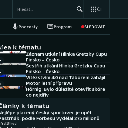
ČT
Podcasty
Program
SLEDOVAT
NEPŘEHLÉDNĚTE
Soutěže
idea k tématu
Záznam utkání Hlinka Gretzky Cupu
Historické návraty
Finsko – Česko
Sestřih utkání Hlinka Gretzky Cupu
Aplikace ČT sport
Finsko – Česko
Vítězstvím 4:0 nad Táborem zahájil
AZ kvíz
Motor letní přípravu
Hörnig: Bylo důležité otevřít skóre
co nejdřív
Články k tématu
Nejlépe placený český sportovec je opět
Pastrňák, podle Forbesu vydělal 275 milionů
Před 18 hod