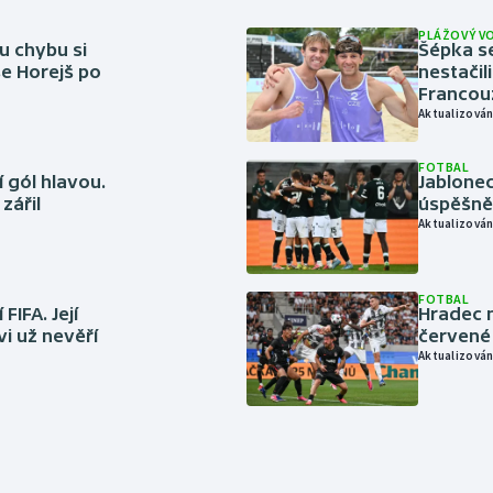
PLÁŽOVÝ V
u chybu si
Šépka s
se Horejš po
nestačil
Francou
Aktualizován
FOTBAL
 gól hlavou.
Jablonec
zářil
úspěšně 
Aktualizován
FOTBAL
FIFA. Její
Hradec n
vi už nevěří
červené
Aktualizován