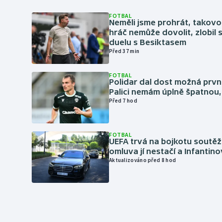
FOTBAL
Neměli jsme prohrát, takovo
hráč nemůže dovolit, zlobil 
duelu s Besiktasem
Před 37 min
FOTBAL
Polidar dal dost možná první
Palici nemám úplně špatnou, 
Před 7 hod
FOTBAL
UEFA trvá na bojkotu soutěží 
omluva jí nestačí a Infantino
Aktualizováno před 8 hod