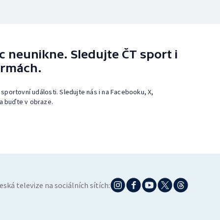
 neunikne. Sledujte ČT sport i
ormách.
 sportovní události. Sledujte nás i na Facebooku, X,
a buďte v obraze.
eská televize na sociálních sítích: