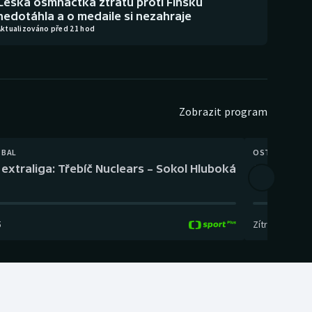
Česká osmnáctka ztrátu proti Finsku
nedotáhla a o medaile si nezahraje
Aktualizováno před 21 hod
Zobrazit program
TBAL
OSTATNÍ
extraliga: Třebíč Nuclears – Sokol Hluboká
Orientační
5
Zítra
,
14:00
-
17