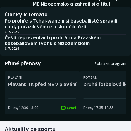
Baseball a softbal
Soutěže
ME Nizozemsko a zahrají si o titul
Články k tématu
Basketbal
Historické návraty
Po prohře s Tchaj-wanem si baseballisté spravili
chuť, porazili Němce a skončili třetí
Biatlon
Aplikace ČT sport
8. 7. 2026
Čeští reprezentanti prohráli na Pražském
baseballovém týdnu s Nizozemskem
Boby a skeleton
AZ kvíz
6. 7. 2026
Box
Přímé přenosy
Zobrazit program
Curling
PLAVÁNÍ
FOTBAL
Plavání: TK před ME v plavání
Druhá fotbalová liga
Dostihy
Florbal
Dnes
,
12:30
-
13:00
Dnes
,
17:35
-
19:55
Futsal
Aktuality ze sportu
Golf