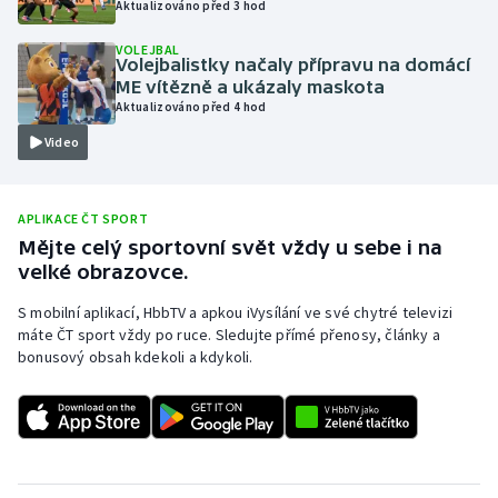
Aktualizováno před 3 hod
Olympijské hry
VOLEJBAL
Volejbalistky načaly přípravu na domácí
Parasport
ME vítězně a ukázaly maskota
Aktualizováno před 4 hod
Plavání
Video
Plážový volejbal
APLIKACE ČT SPORT
Ragby
Mějte celý sportovní svět vždy u sebe i na
velké obrazovce.
Rychlobruslení
S mobilní aplikací, HbbTV a apkou iVysílání ve své chytré televizi
máte ČT sport vždy po ruce. Sledujte přímé přenosy, články a
Rychlostní kanoistika
bonusový obsah kdekoli a kdykoli.
Short track
Sportovní střelba