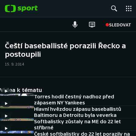
POPULÁRNÍ
SLEDOVAT
Fotbal
Čeští baseballisté porazili Řecko a
postoupili
Hokej
15. 9. 2014
Tenis
Atletika
Videa k tématu
Cyklistika
Torres hodil čestný nadhoz před
zápasem NY Yankees
Hlavní hvězdou zápasu baseballistů
DALŠÍ SPORTY
Baltimoru a Detroitu byla veverka
Softbalistky zůstaly na ME do 22 let
Americký fotbal
NEPŘEHLÉDNĚTE
stříbrné
České softbalistky do 22 let porazily na