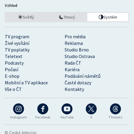
Vzhled
Světlý
Tmavý
Systém
TV program
Pro média
Živé vysílání
Reklama
TV poplatky
Studio Brno
Teletext
Studio Ostrava
Podcasty
Rada ČT
Počasí
Kariéra
E-shop
Podávání námětů
Mobilní a TV aplikace
Časté dotazy
Vše o ČT
Kontakty
Instagram
Facebook
YouTube
X
Threads
© Česká televize