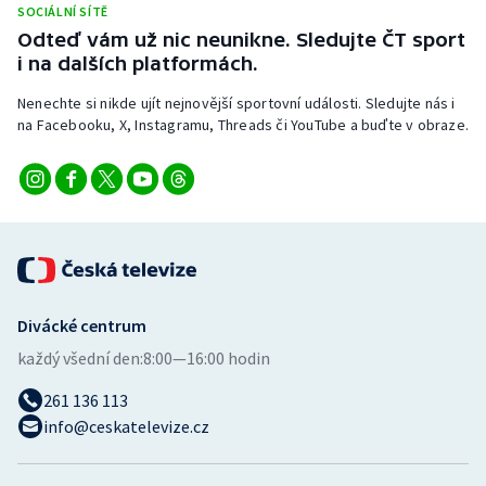
SOCIÁLNÍ SÍTĚ
Stolní tenis
Odteď vám už nic neunikne. Sledujte ČT sport
i na dalších platformách.
Triatlon
Nenechte si nikde ujít nejnovější sportovní události. Sledujte nás i
Veslování
na Facebooku, X, Instagramu, Threads či YouTube a buďte v obraze.
Vodní slalom
Volejbal
Ostatní
Divácké centrum
každý všední den:
8:00—16:00 hodin
261 136 113
info@ceskatelevize.cz