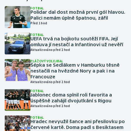
FOTBAL
Polidar dal dost možná první gól hlavou.
Gymnastika
Palici nemám úplně špatnou, zářil
Před 1 hod
Házená
FOTBAL
UEFA trvá na bojkotu soutěží FIFA. Její
Jezdectví
omluva jí nestačí a Infantinovi už nevěří
Aktualizováno před 2 hod
Judo
PLÁŽOVÝ VOLEJBAL
Šépka se Sedlákem v Hamburku těsně
Krasobruslení
nestačili na hvězdné Nory a pak i na
Francouze
Aktualizováno před 2 hod
Lezení
FOTBAL
Jablonec doma splnil roli favorita a
Lyže a snowboard
úspěšně zahájil dvojutkání s Rigou
Aktualizováno před 2 hod
Moderní pětiboj
FOTBAL
Hradec nevyužil šance ani přesilovku po
Motorsport
červené kartě. Doma padl s Besiktasem