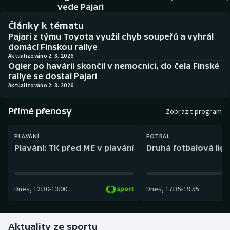
Baseball a softbal
Soutěže
vede Pajari
Články k tématu
Basketbal
Historické návraty
Pajari z týmu Toyota využil chyb soupeřů a vyhrál
domácí Finskou rallye
Biatlon
Aplikace ČT sport
Aktualizováno 2. 8. 2026
Ogier po havárii skončil v nemocnici, do čela Finské
rallye se dostal Pajari
Boby a skeleton
AZ kvíz
Aktualizováno 2. 8. 2026
Box
Přímé přenosy
Zobrazit program
Curling
PLAVÁNÍ
FOTBAL
Plavání: TK před ME v plavání
Druhá fotbalová liga
Dostihy
Florbal
Dnes
,
12:30
-
13:00
Dnes
,
17:35
-
19:55
Futsal
Aktuality ze sportu
Golf