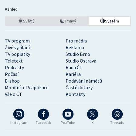
Vzhled
Světlý
Tmavý
Systém
TV program
Pro média
Živé vysílání
Reklama
TV poplatky
Studio Brno
Teletext
Studio Ostrava
Podcasty
Rada ČT
Počasí
Kariéra
E-shop
Podávání námětů
Mobilní a TV aplikace
Časté dotazy
Vše o ČT
Kontakty
Instagram
Facebook
YouTube
X
Threads