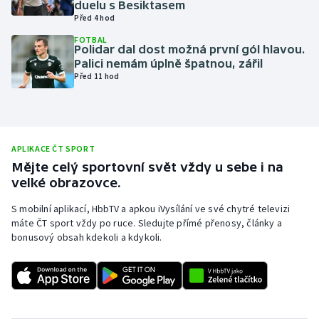
duelu s Besiktasem
Před 4 hod
Olympijské hry
FOTBAL
Polidar dal dost možná první gól hlavou.
Parasport
Palici nemám úplně špatnou, zářil
Před 11 hod
Plavání
Plážový volejbal
APLIKACE ČT SPORT
Ragby
Mějte celý sportovní svět vždy u sebe i na
velké obrazovce.
Rychlobruslení
S mobilní aplikací, HbbTV a apkou iVysílání ve své chytré televizi
máte ČT sport vždy po ruce. Sledujte přímé přenosy, články a
Rychlostní kanoistika
bonusový obsah kdekoli a kdykoli.
Short track
Sportovní střelba