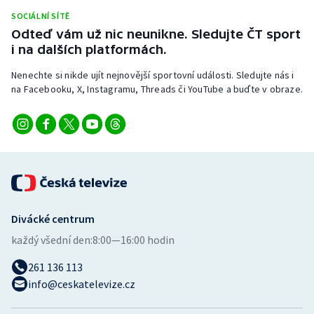
Stolní tenis
SOCIÁLNÍ SÍTĚ
Odteď vám už nic neunikne. Sledujte ČT sport
Triatlon
i na dalších platformách.
Nenechte si nikde ujít nejnovější sportovní události. Sledujte nás i
Veslování
na Facebooku, X, Instagramu, Threads či YouTube a buďte v obraze.
Vodní slalom
Volejbal
Ostatní
Divácké centrum
každý všední den:
8:00—16:00 hodin
261 136 113
info@ceskatelevize.cz