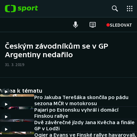
POPULÁRNÍ
SLEDOVAT
Fotbal
Českým závodníkům se v GP
Argentiny nedařilo
Hokej
31. 3. 2019
Tenis
Atletika
Videa k tématu
Cyklistika
Pro Jakuba Terešáka skončila po pádu
sezona MČR v motokrosu
Pajari po Estonsku vyhrál i domácí
DALŠÍ SPORTY
Finskou rallye
Dvě závěrečné jízdy Jana Kvěcha a finále
Americký fotbal
NEPŘEHLÉDNĚTE
GP v Lodži
Ogier a Evans ve Finské rallye havarovali,