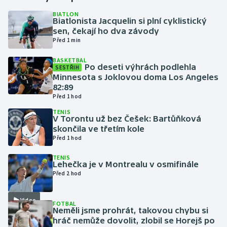
BIATLON
Biatlonista Jacquelin si plní cyklistický
Gymnastika
sen, čekají ho dva závody
Před 1 min
Házená
BASKETBAL
Po deseti výhrách podlehla
SESTŘIH
Jezdectví
Minnesota s Joklovou doma Los Angeles
82:89
Judo
Před 1 hod
TENIS
V Torontu už bez Češek: Bartůňková
Krasobruslení
skončila ve třetím kole
Před 1 hod
Lezení
TENIS
Lehečka je v Montrealu v osmifinále
Lyže a snowboard
Před 2 hod
Moderní pětiboj
Video
FOTBAL
Neměli jsme prohrát, takovou chybu si
Motorsport
hráč nemůže dovolit, zlobil se Horejš po