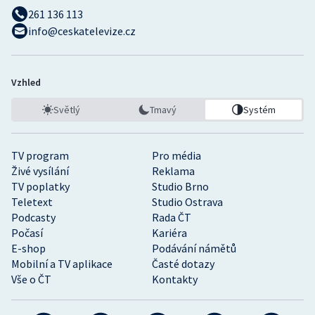
261 136 113
info@ceskatelevize.cz
Vzhled
Světlý
Tmavý
Systém
TV program
Pro média
Živé vysílání
Reklama
TV poplatky
Studio Brno
Teletext
Studio Ostrava
Podcasty
Rada ČT
Počasí
Kariéra
E-shop
Podávání námětů
Mobilní a TV aplikace
Časté dotazy
Vše o ČT
Kontakty