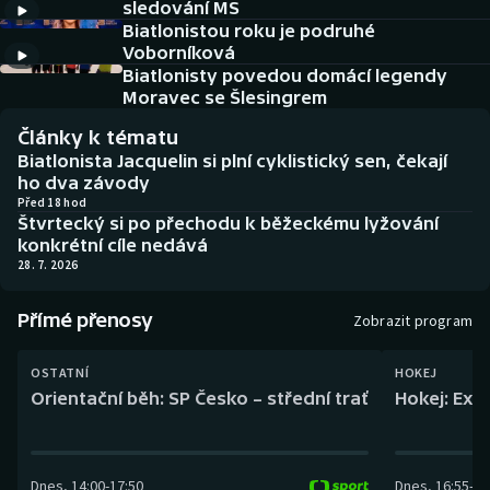
sledování MS
Baseball a softbal
Soutěže
Biatlonistou roku je podruhé
Voborníková
Basketbal
Historické návraty
Biatlonisty povedou domácí legendy
Moravec se Šlesingrem
Biatlon
Aplikace ČT sport
Články k tématu
Biatlonista Jacquelin si plní cyklistický sen, čekají
Boby a skeleton
AZ kvíz
ho dva závody
Před 18 hod
Štvrtecký si po přechodu k běžeckému lyžování
Box
konkrétní cíle nedává
28. 7. 2026
Curling
Přímé přenosy
Zobrazit program
Dostihy
OSTATNÍ
HOKEJ
Florbal
Orientační běh: SP Česko – střední trať
Hokej: Exh
Futsal
Dnes
,
14:00
-
17:50
Dnes
,
16:55
-
19
Golf