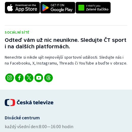
Stolní tenis
Triatlon
Veslování
SOCIÁLNÍ SÍTĚ
Odteď vám už nic neunikne. Sledujte ČT sport
i na dalších platformách.
Vodní slalom
Nenechte si nikde ujít nejnovější sportovní události. Sledujte nás i
Volejbal
na Facebooku, X, Instagramu, Threads či YouTube a buďte v obraze.
Ostatní
Divácké centrum
každý všední den:
8:00—16:00 hodin