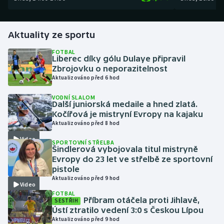
Gymnastika
Aktuality ze sportu
Házená
FOTBAL
Liberec díky gólu Dulaye připravil
Zbrojovku o neporazitelnost
Jezdectví
Aktualizováno před 6 hod
Judo
VODNÍ SLALOM
Další juniorská medaile a hned zlatá.
Kočířová je mistryní Evropy na kajaku
Krasobruslení
Aktualizováno před 8 hod
Video
Lezení
SPORTOVNÍ STŘELBA
Šindlerová vybojovala titul mistryně
Evropy do 23 let ve střelbě ze sportovní
Lyže a snowboard
pistole
Aktualizováno před 9 hod
Video
Moderní pětiboj
FOTBAL
Příbram otáčela proti Jihlavě,
SESTŘIH
Ústí ztratilo vedení 3:0 s Českou Lípou
Motorsport
Aktualizováno před 9 hod