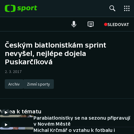
POPULÁRNÍ
SLEDOVAT
Fotbal
Českým biatlonistkám sprint
nevyšel, nejlépe dojela
Hokej
Puskarčíková
Tenis
2. 3. 2017
Atletika
Archiv
Zimní sporty
Cyklistika
DALŠÍ SPORTY
Videa k tématu
Parabiatlonistky se na sezonu připravují
Americký fotbal
NEPŘEHLÉDNĚTE
v Novém Městě
Michal Krčmář o vztahu k fotbalu i