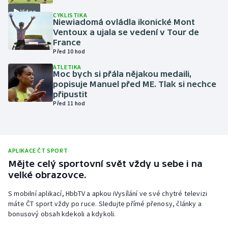
Video
Olympijské hry
CYKLISTIKA
Niewiadomá ovládla ikonické Mont
Ventoux a ujala se vedení v Tour de
Parasport
France
Před 10 hod
Plavání
ATLETIKA
Moc bych si přála nějakou medaili,
popisuje Manuel před ME. Tlak si nechce
Plážový volejbal
připustit
Před 11 hod
Ragby
Rychlobruslení
APLIKACE ČT SPORT
Rychlostní kanoistika
Mějte celý sportovní svět vždy u sebe i na
velké obrazovce.
Short track
S mobilní aplikací, HbbTV a apkou iVysílání ve své chytré televizi
máte ČT sport vždy po ruce. Sledujte přímé přenosy, články a
Sportovní střelba
bonusový obsah kdekoli a kdykoli.