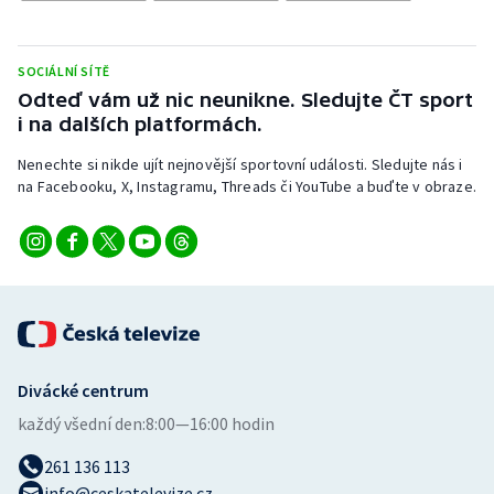
Stolní tenis
Triatlon
SOCIÁLNÍ SÍTĚ
Odteď vám už nic neunikne. Sledujte ČT sport
Veslování
i na dalších platformách.
Nenechte si nikde ujít nejnovější sportovní události. Sledujte nás i
Vodní slalom
na Facebooku, X, Instagramu, Threads či YouTube a buďte v obraze.
Volejbal
Ostatní
Divácké centrum
každý všední den:
8:00—16:00 hodin
261 136 113
info@ceskatelevize.cz