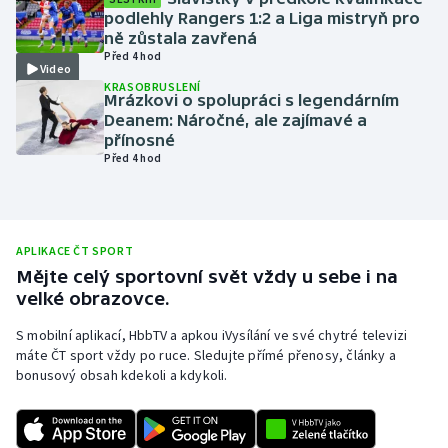
podlehly Rangers 1:2 a Liga mistryň pro
Olympijské hry
ně zůstala zavřená
Před 4 hod
Video
Parasport
KRASOBRUSLENÍ
Mrázkovi o spolupráci s legendárním
Deanem: Náročné, ale zajímavé a
Plavání
přínosné
Před 4 hod
Plážový volejbal
Ragby
APLIKACE ČT SPORT
Rychlobruslení
Mějte celý sportovní svět vždy u sebe i na
velké obrazovce.
Rychlostní kanoistika
S mobilní aplikací, HbbTV a apkou iVysílání ve své chytré televizi
máte ČT sport vždy po ruce. Sledujte přímé přenosy, články a
Short track
bonusový obsah kdekoli a kdykoli.
Sportovní střelba