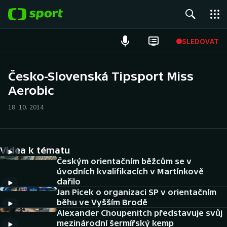
POPULÁRNÍ
SLEDOVAT
Fotbal
Česko-Slovenská Tipsport Miss
Aerobic
Hokej
18. 10. 2014
Tenis
Atletika
Videa k tématu
Cyklistika
Českým orientačním běžcům se v
úvodních kvalifikacích v Martínkově
dařilo
DALŠÍ SPORTY
Jan Picek o organizaci SP v orientačním
běhu ve Vyšším Brodě
Americký fotbal
NEPŘEHLÉDNĚTE
Alexander Choupenitch představuje svůj
mezinárodní šermířský kemp