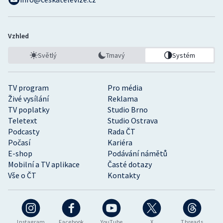
Vzhled
Světlý
Tmavý
Systém
TV program
Pro média
Živé vysílání
Reklama
TV poplatky
Studio Brno
Teletext
Studio Ostrava
Podcasty
Rada ČT
Počasí
Kariéra
E-shop
Podávání námětů
Mobilní a TV aplikace
Časté dotazy
Vše o ČT
Kontakty
Instagram
Facebook
YouTube
X
Threads