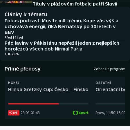
Baseball a softbal
Soutěže
Tituly v plážovém fotbale patří Slavii
Články k tématu
Basketbal
Historické návraty
Fokus podcast: Musíte mít trému. Kope vás výš a
uchovává energii, říká Bernatský po 30 letech v
Biatlon
Aplikace ČT sport
BBV
Před 14 hod
Pád laviny v Pákistánu nepřežil jeden z nejlepších
Boby a skeleton
AZ kvíz
horolezců všech dob Nirmal Purja
1. 8. 2026
Box
Přímé přenosy
Zobrazit program
Curling
HOKEJ
OSTATNÍ
Dostihy
Hlinka Gretzky Cup: Česko – Finsko
Orientační běh
Florbal
23:03
-
01:43
Dnes
,
11:50
-
16:00
ŽIVĚ
Futsal
Golf