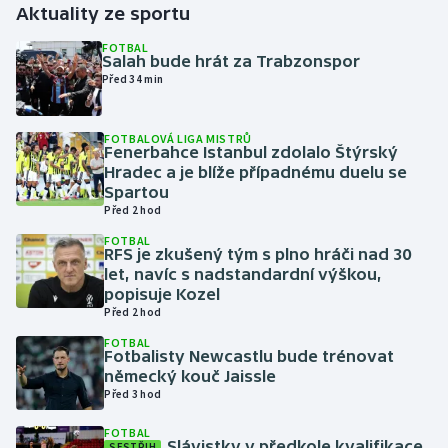
Aktuality ze sportu
Gymnastika
FOTBAL
Salah bude hrát za Trabzonspor
Před 34 min
Házená
FOTBALOVÁ LIGA MISTRŮ
Jezdectví
Fenerbahce Istanbul zdolalo Štýrský
Hradec a je blíže případnému duelu se
Judo
Spartou
Před 2 hod
Krasobruslení
FOTBAL
RFS je zkušený tým s plno hráči nad 30
let, navíc s nadstandardní výškou,
Lezení
popisuje Kozel
Před 2 hod
Lyže a snowboard
FOTBAL
Fotbalisty Newcastlu bude trénovat
německý kouč Jaissle
Moderní pětiboj
Před 3 hod
Motorsport
FOTBAL
Slávistky v předkole kvalifikace
SESTŘIH