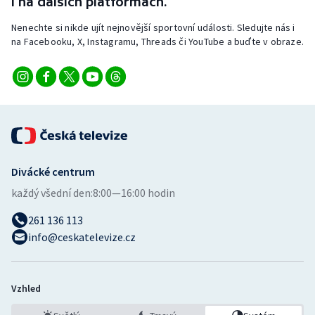
i na dalších platformách.
Short track
Nenechte si nikde ujít nejnovější sportovní události. Sledujte nás i
na Facebooku, X, Instagramu, Threads či YouTube a buďte v obraze.
Sportovní střelba
Stolní tenis
Triatlon
Veslování
Divácké centrum
Vodní slalom
každý všední den:
8:00—16:00 hodin
Volejbal
261 136 113
info@ceskatelevize.cz
Ostatní
Vzhled