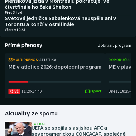
Menšíkova jízda v Montrealu pokračuje, ve
Atletika
Soutěže
čtvrtfinále ho čeká Shelton
Před 3 hod
Světová jednička Sabalenková neuspěla ani v
Baseball a softbal
Historické návraty
Torontu a končí v osmifinále
Včera v 10:23
Basketbal
Aplikace ČT sport
Přímé přenosy
Zobrazit program
Biatlon
AZ kvíz
MULTIPŘENOS
ATLETIKA
DOPORUČUJEM
Boby a skeleton
ME v atletice 2026: dopolední program
ME v plaván
Box
11:20
-
14:40
Dnes
,
18:25
-
21
Curling
ŽIVĚ
Cyklistika
Aktuality ze sportu
Dostihy
FOTBAL
UEFA se spojila s asijskou AFC a
severoamerickou CONCACAF, společně
Florbal