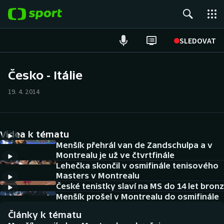
POPULÁRNÍ
SLEDOVAT
ME v atletice
Česko - Itálie
ME v plavání
19. 4. 2014
Fotbal
Videa k tématu
Hokej
Menšík přehrál van de Zandschulpa a v
Montrealu je už ve čtvrtfinále
Tenis
Lehečka skončil v osmifinále tenisového
Masters v Montrealu
DALŠÍ SPORTY
České tenistky slaví na MS do 14 let bronz
Menšík prošel v Montrealu do osmifinále
Americký fotbal
NEPŘEHLÉDNĚTE
Články k tématu