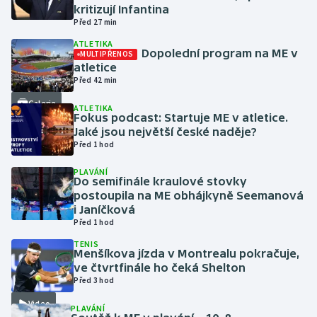
kritizují Infantina
Před 27 min
Futsal
ATLETIKA
Dopolední program na ME v
MULTIPŘENOS
Golf
atletice
Před 42 min
Gymnastika
Galerie
ATLETIKA
Fokus podcast: Startuje ME v atletice.
Jaké jsou největší české naděje?
Házená
Před 1 hod
Jezdectví
PLAVÁNÍ
Do semifinále kraulové stovky
postoupila na ME obhájkyně Seemanová
Judo
i Janíčková
Před 1 hod
Krasobruslení
TENIS
Menšíkova jízda v Montrealu pokračuje,
ve čtvrtfinále ho čeká Shelton
Lezení
Před 3 hod
Lyže a snowboard
Video
PLAVÁNÍ