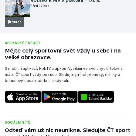
Soutěž k ME v plavání – 10. 8.
Před 12 hod
Moderní pětiboj
Video
Motorsport
Olympijské hry
APLIKACE ČT SPORT
Mějte celý sportovní svět vždy u sebe i na
Parasport
velké obrazovce.
Plavání
S mobilní aplikací, HbbTV a apkou iVysílání ve své chytré televizi
máte ČT sport vždy po ruce. Sledujte přímé přenosy, články a
bonusový obsah kdekoli a kdykoli.
Plážový volejbal
Ragby
Rychlobruslení
SOCIÁLNÍ SÍTĚ
Rychlostní kanoistika
Odteď vám už nic neunikne. Sledujte ČT sport