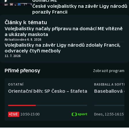
domácí ME
Baseball a softbal
Soutěže
České volejbalistky na závěr Ligy národů
porazily Francii
Basketbal
Historické návraty
Články k tématu
Volejbalistky načaly přípravu na domácí ME vítězně
Biatlon
Aplikace ČT sport
a ukázaly maskota
Aktualizováno 6. 8. 2026
Volejbalistky na závěr Ligy národů zdolaly Francii,
Boby a skeleton
AZ kvíz
odvracely čtyři mečboly
12. 7. 2026
Box
Přímé přenosy
Zobrazit program
Curling
OSTATNÍ
BASEBALL A SOFTBA
Dostihy
Orientační běh: SP Česko – štafeta
Baseballová ex
Florbal
10:50
-
15:00
Dnes
,
12:55
-
16:15
Futsal
ŽIVĚ
Golf