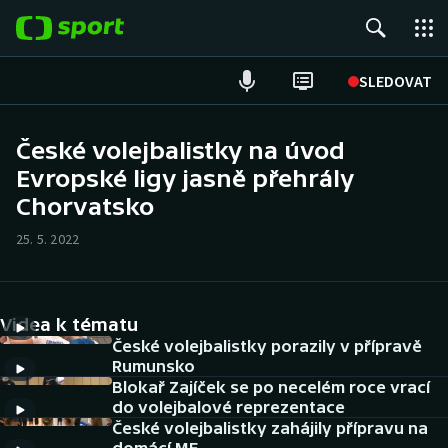
POPULÁRNÍ
SLEDOVAT
Fotbal
České volejbalistky na úvod
Evropské ligy jasně přehrály
Hokej
Chorvatsko
Tenis
25. 5. 2022
Atletika
Cyklistika
Videa k tématu
České volejbalistky porazily v přípravě
DALŠÍ SPORTY
Rumunsko
Blokař Zajíček se po necelém roce vrací
do volejbalové reprezentace
Americký fotbal
NEPŘEHLÉDNĚTE
České volejbalistky zahájily přípravu na