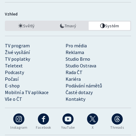
Vzhled
Světlý
Tmavý
Systém
TV program
Pro média
Živé vysílání
Reklama
TV poplatky
Studio Brno
Teletext
Studio Ostrava
Podcasty
Rada ČT
Počasí
Kariéra
E-shop
Podávání námětů
Mobilní a TV aplikace
Časté dotazy
Vše o ČT
Kontakty
Instagram
Facebook
YouTube
X
Threads