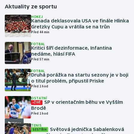
Aktuality ze sportu
Gymnastika
HOKEJ
Kanada deklasovala USA ve finále Hlinka
Gretzky Cupu a vrátila se na trůn
Házená
Před 44 min
Jezdectví
FOTBAL
Kritici šíří dezinformace, Infantina
nedáme, hlásí FIFA
Judo
Před 57 min
Krasobruslení
FOTBAL
Druhá porážka na startu sezony je v boji
o titul problém, připustil Priske
Lezení
Před 1 hod
OSTATNÍ
Lyže a snowboard
SP v orientačním běhu ve Vyšším
ŽIVĚ
Brodě
Moderní pětiboj
Před 1 hod
Video
TENIS
Motorsport
Světová jednička Sabalenková
SESTŘIH