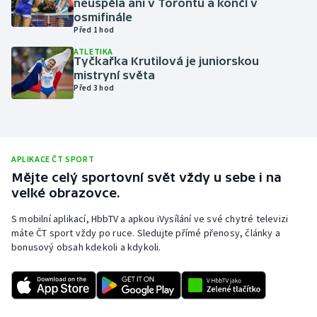
neuspěla ani v Torontu a končí v
osmifinále
Olympijské hry
Před 1 hod
ATLETIKA
Parasport
Tyčkařka Krutilová je juniorskou
mistryní světa
Plavání
Před 3 hod
Plážový volejbal
Ragby
APLIKACE ČT SPORT
Mějte celý sportovní svět vždy u sebe i na
Rychlobruslení
velké obrazovce.
S mobilní aplikací, HbbTV a apkou iVysílání ve své chytré televizi
Rychlostní kanoistika
máte ČT sport vždy po ruce. Sledujte přímé přenosy, články a
bonusový obsah kdekoli a kdykoli.
Short track
Sportovní střelba