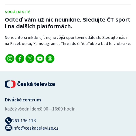
Stolní tenis
SOCIÁLNÍ SÍTĚ
Triatlon
Odteď vám už nic neunikne. Sledujte ČT sport
i na dalších platformách.
Veslování
Nenechte si nikde ujít nejnovější sportovní události. Sledujte nás i
na Facebooku, X, Instagramu, Threads či YouTube a buďte v obraze.
Vodní slalom
Volejbal
Ostatní
Divácké centrum
každý všední den:
8:00—16:00 hodin
261 136 113
info@ceskatelevize.cz