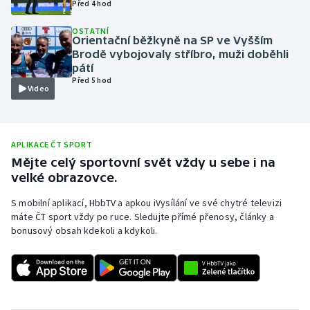
Před 4 hod
Olympijské hry
OSTATNÍ
Orientační běžkyně na SP ve Vyšším
Parasport
Brodě vybojovaly stříbro, muži doběhli
pátí
Před 5 hod
Plavání
Video
Plážový volejbal
APLIKACE ČT SPORT
Ragby
Mějte celý sportovní svět vždy u sebe i na
velké obrazovce.
Rychlobruslení
S mobilní aplikací, HbbTV a apkou iVysílání ve své chytré televizi
máte ČT sport vždy po ruce. Sledujte přímé přenosy, články a
Rychlostní kanoistika
bonusový obsah kdekoli a kdykoli.
Short track
Sportovní střelba