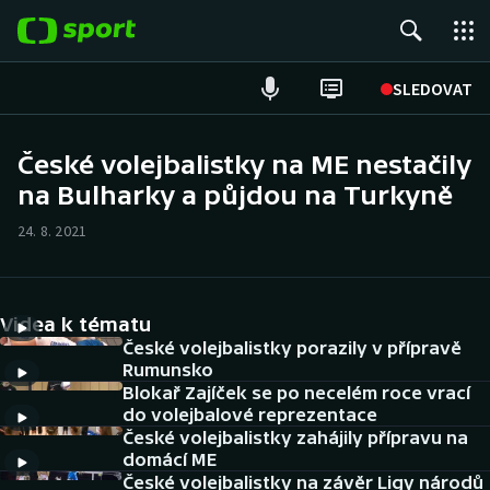
POPULÁRNÍ
SLEDOVAT
Fotbal
České volejbalistky na ME nestačily
na Bulharky a půjdou na Turkyně
Hokej
24. 8. 2021
Tenis
Atletika
Videa k tématu
Cyklistika
České volejbalistky porazily v přípravě
Rumunsko
Blokař Zajíček se po necelém roce vrací
DALŠÍ SPORTY
do volejbalové reprezentace
České volejbalistky zahájily přípravu na
Americký fotbal
NEPŘEHLÉDNĚTE
domácí ME
České volejbalistky na závěr Ligy národů