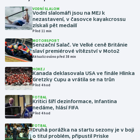
VODNÍ SLALOM
Vodní slalomáři jsou na MEJ k
Gymnastika
nezastavení, v časovce kayakcrossu
získali pět medailí
Házená
Před 11 min
MOTORSPORT
Jezdectví
Senzační Salač. Ve Velké ceně Británie
slaví premiérové vítězství v Moto2
Aktualizováno před 38 min
Judo
HOKEJ
Kanada deklasovala USA ve finále Hlinka
Krasobruslení
Gretzky Cupu a vrátila se na trůn
Před 4 hod
Lezení
FOTBAL
Kritici šíří dezinformace, Infantina
Lyže a snowboard
nedáme, hlásí FIFA
Před 4 hod
Moderní pětiboj
FOTBAL
Druhá porážka na startu sezony je v boji
Motorsport
o titul problém, připustil Priske