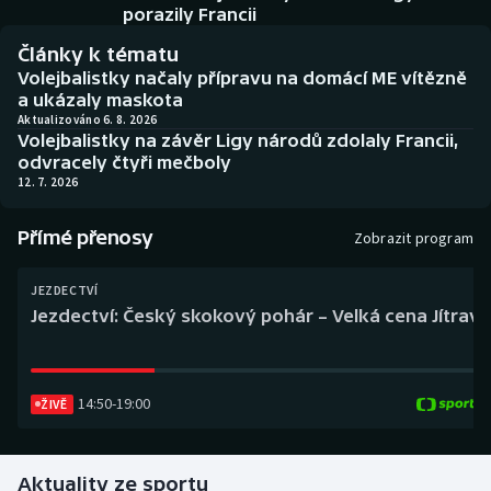
Baseball a softbal
Soutěže
porazily Francii
Články k tématu
Basketbal
Historické návraty
Volejbalistky načaly přípravu na domácí ME vítězně
a ukázaly maskota
Biatlon
Aplikace ČT sport
Aktualizováno 6. 8. 2026
Volejbalistky na závěr Ligy národů zdolaly Francii,
odvracely čtyři mečboly
Boby a skeleton
AZ kvíz
12. 7. 2026
Box
Přímé přenosy
Zobrazit program
Curling
JEZDECTVÍ
Jezdectví: Český skokový pohár – Velká cena Jítravy
Dostihy
Florbal
14:50
-
19:00
ŽIVĚ
Futsal
Aktuality ze sportu
Golf