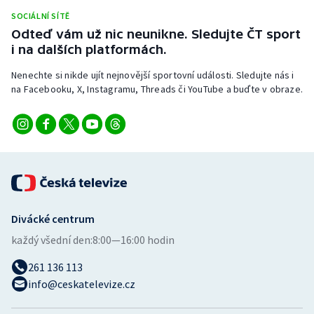
Stolní tenis
SOCIÁLNÍ SÍTĚ
Odteď vám už nic neunikne. Sledujte ČT sport
Triatlon
i na dalších platformách.
Nenechte si nikde ujít nejnovější sportovní události. Sledujte nás i
Veslování
na Facebooku, X, Instagramu, Threads či YouTube a buďte v obraze.
Vodní slalom
Volejbal
Ostatní
Divácké centrum
každý všední den:
8:00—16:00 hodin
261 136 113
info@ceskatelevize.cz