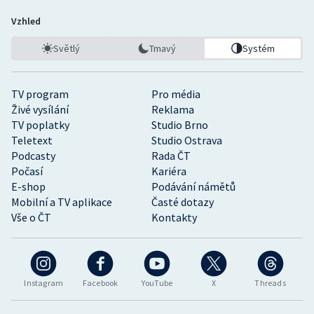
Vzhled
Světlý
Tmavý
Systém
TV program
Pro média
Živé vysílání
Reklama
TV poplatky
Studio Brno
Teletext
Studio Ostrava
Podcasty
Rada ČT
Počasí
Kariéra
E-shop
Podávání námětů
Mobilní a TV aplikace
Časté dotazy
Vše o ČT
Kontakty
Instagram
Facebook
YouTube
X
Threads