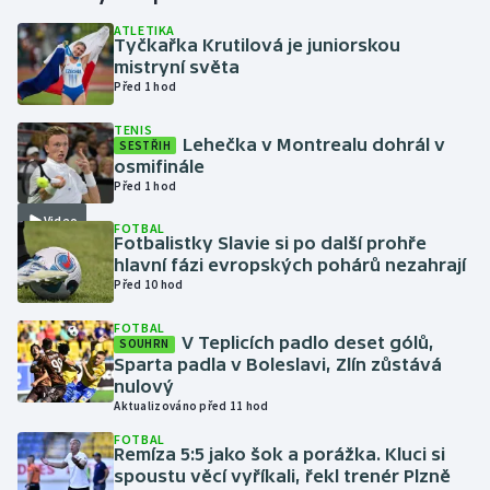
ATLETIKA
Tyčkařka Krutilová je juniorskou
Gymnastika
mistryní světa
Před 1 hod
Házená
TENIS
Lehečka v Montrealu dohrál v
SESTŘIH
Jezdectví
osmifinále
Před 1 hod
Judo
Video
FOTBAL
Fotbalistky Slavie si po další prohře
Krasobruslení
hlavní fázi evropských pohárů nezahrají
Před 10 hod
Lezení
FOTBAL
V Teplicích padlo deset gólů,
SOUHRN
Lyže a snowboard
Sparta padla v Boleslavi, Zlín zůstává
nulový
Aktualizováno před 11 hod
Moderní pětiboj
FOTBAL
Remíza 5:5 jako šok a porážka. Kluci si
Motorsport
spoustu věcí vyříkali, řekl trenér Plzně