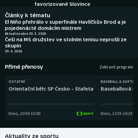
Baseball a softbal
Soutěže
favorizované Slovince
Články k tématu
Basketbal
Historické návraty
El Niňo přehrálo v superfinále Havlíčkův Brod a je
pojedenácté domácím mistrem
Biatlon
Aplikace ČT sport
Aktualizováno 30. 5. 2026
Češi na MS družstev ve stolním tenisu neprošli ze
skupin
Boby a skeleton
AZ kvíz
30. 4. 2026
Box
Přímé přenosy
Zobrazit program
Curling
OSTATNÍ
BASEBALL A SOFTBA
Orientační běh: SP Česko – štafeta
Baseballová ex
Dostihy
Florbal
Dnes
,
10:50
-
15:00
Dnes
,
12:55
-
16:15
Futsal
Aktuality ze sportu
Golf