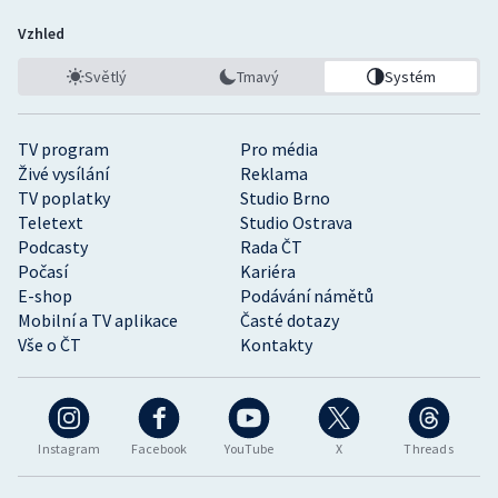
Vzhled
Světlý
Tmavý
Systém
TV program
Pro média
Živé vysílání
Reklama
TV poplatky
Studio Brno
Teletext
Studio Ostrava
Podcasty
Rada ČT
Počasí
Kariéra
E-shop
Podávání námětů
Mobilní a TV aplikace
Časté dotazy
Vše o ČT
Kontakty
Instagram
Facebook
YouTube
X
Threads