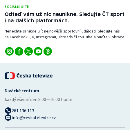
Stolní tenis
SOCIÁLNÍ SÍTĚ
Odteď vám už nic neunikne. Sledujte ČT sport
Triatlon
i na dalších platformách.
Nenechte si nikde ujít nejnovější sportovní události. Sledujte nás i
Veslování
na Facebooku, X, Instagramu, Threads či YouTube a buďte v obraze.
Vodní slalom
Volejbal
Ostatní
Divácké centrum
každý všední den:
8:00—16:00 hodin
261 136 113
info@ceskatelevize.cz