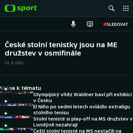
POPULÁRNÍ
SLEDOVAT
Fotbal
České stolní tenistky jsou na ME
družstev v osmifinále
Hokej
12. 9. 2023
Tenis
Atletika
Videa k tématu
Cyklistika
Olympijský vítěz Waldner baví při exhibici
v Česku
El Niňo po sedmi letech ovládlo extraligu
DALŠÍ SPORTY
stolního tenisu
Stolní tenisté si play-off na MS družstev v
Americký fotbal
NEPŘEHLÉDNĚTE
Londýně nezahrají
Čeští stolní tenisté na MS nestačili na