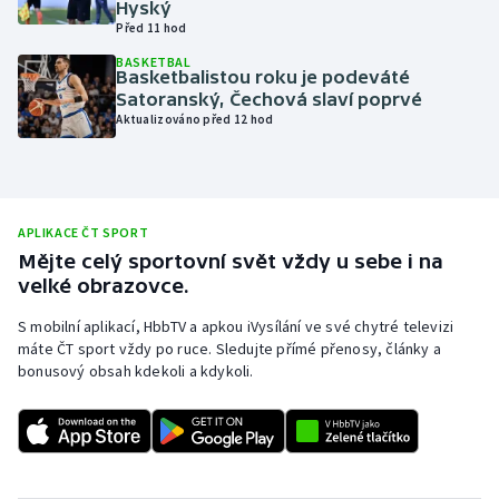
Hyský
Před 11 hod
Olympijské hry
BASKETBAL
Basketbalistou roku je podeváté
Parasport
Satoranský, Čechová slaví poprvé
Aktualizováno před 12 hod
Plavání
Plážový volejbal
APLIKACE ČT SPORT
Ragby
Mějte celý sportovní svět vždy u sebe i na
velké obrazovce.
Rychlobruslení
S mobilní aplikací, HbbTV a apkou iVysílání ve své chytré televizi
máte ČT sport vždy po ruce. Sledujte přímé přenosy, články a
Rychlostní kanoistika
bonusový obsah kdekoli a kdykoli.
Short track
Sportovní střelba