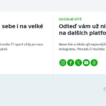
SOCIÁLNÍ SÍTĚ
 sebe i na velké
Odteď vám už nic
na dalších platf
izi máte ČT sport vždy po ruce.
Nenechte si nikde ujít nejnovější
ykoli.
Instagramu, Threads či YouTube 
Č