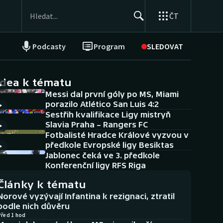
ČT
Podcasty
Program
SLEDOVAT
NEPŘEHLÉDNĚTE
Soutěže
idea k tématu
Messi dal první góly po MS, Miami
Historické návraty
porazilo Atlético San Luis 4:2
Sestřih kvalifikace Ligy mistryň
Aplikace ČT sport
Slavia Praha – Rangers FC
Fotbalisté Hradce Králové vyzvou v
AZ kvíz
předkole Evropské ligy Besiktas
Jablonec čeká ve 3. předkole
Konferenční ligy RFS Riga
Články k tématu
Norové vyzývají Infantina k rezignaci, ztratil
podle nich důvěru
Před 1 hod