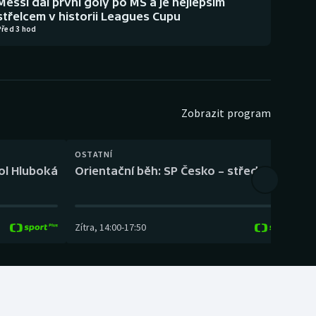
Messi dal první góly po MS a je nejlepším
střelcem v historii Leagues Cupu
Před 3 hod
Zobrazit program
OSTATNÍ
H
kol Hluboká
Orientační běh: SP Česko – střední trať
H
Zítra
,
14:00
-
17:50
Z