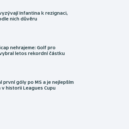
yzývají Infantina k rezignaci,
podle nich důvěru
cap nehrajeme: Golf pro
vybral letos rekordní částku
l první góly po MS a je nejlepším
 v historii Leagues Cupu