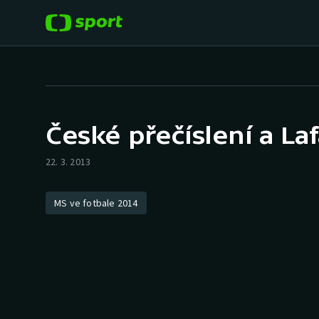
POPULÁRNÍ
DALŠÍ SPORTY
Fotbal
Americký fotbal
České přečíslení a Laf
Hokej
Baseball a softbal
22. 3. 2013
Tenis
Basketbal
MS ve fotbale 2014
Atletika
Biatlon
Cyklistika
Boby a skeleton
Box