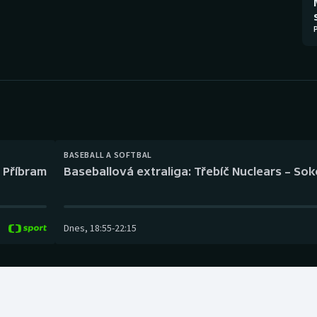
Moderní pětiboj
Triatlon
Motorsport
Veslování
Olympijské hry
Vodní slalom
Parasport
Volejbal
Plavání
Ostatní
BASEBALL A SOFTBAL
l Příbram
Baseballová extraliga: Třebíč Nuclears – So
Plážový volejbal
Dnes
,
18:55
-
22:15