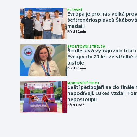
PLAVÁNÍ
Evropa je pro nás velká prov
šéftrenérka plavců Škábová 
medaili
Před 12 min
SPORTOVNÍ STŘELBA
Šindlerová vybojovala titul 
Evropy do 23 let ve střelbě 
pistole
Před 55 min
MODERNÍ PĚTIBOJ
Čeští pětibojaři se do finále
nepodívají. Lukeš vzdal, To
nepostoupil
Před 1 hod