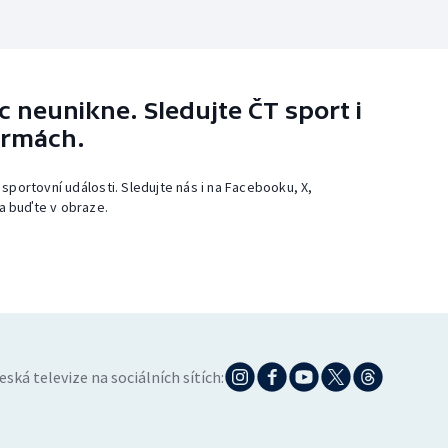
 neunikne. Sledujte ČT sport i
ormách.
 sportovní události. Sledujte nás i na Facebooku, X,
a buďte v obraze.
eská televize na sociálních sítích: