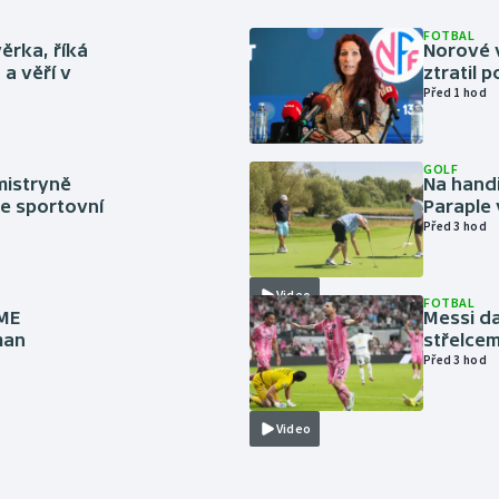
FOTBAL
ěrka, říká
Norové v
a věří v
ztratil 
Před 1 hod
GOLF
mistryně
Na handi
ze sportovní
Paraple 
Před 3 hod
Video
FOTBAL
 ME
Messi da
man
střelcem
Před 3 hod
Video