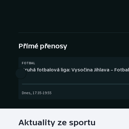
Curling
Dostihy
Florbal
Futsal
Přímé přenosy
Golf
FOTBAL
Druhá fotbalová liga: Vysočina Jihlava – Fotba
Gymnastika
Dnes
,
17:35
-
19:55
Aktuality ze sportu