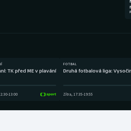
Moderní pětiboj
Triatlon
Motorsport
Veslování
Olympijské hry
Vodní slalom
Parasport
Volejbal
Plavání
Ostatní
NÍ
FOTBAL
ní: TK před ME v plavání
Druhá fotbalová liga: Vysočin
Plážový volejbal
12:30
-
13:00
Zítra
,
17:35
-
19:55