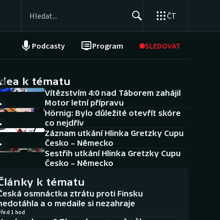
ČT
Podcasty
Program
SLEDOVAT
NEPŘEHLÉDNĚTE
Soutěže
idea k tématu
Vítězstvím 4:0 nad Táborem zahájil
Historické návraty
Motor letní přípravu
Hörnig: Bylo důležité otevřít skóre
Aplikace ČT sport
co nejdřív
Záznam utkání Hlinka Gretzky Cupu
AZ kvíz
Česko – Německo
Sestřih utkání Hlinka Gretzky Cupu
Česko – Německo
Články k tématu
Česká osmnáctka ztrátu proti Finsku
nedotáhla a o medaile si nezahraje
Před 1 hod