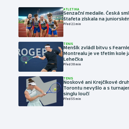
ATLETIKA
Senzační medaile. Česká sm
štafeta získala na juniorské
Před 21 min
TENIS
Menšík zvládl bitvu s Fearnl
Montrealu je ve třetím kole 
Lehečka
Před 38 min
TENIS
Noskové ani Krejčíkové druh
Torontu nevyšlo a s turnaje
singlu loučí
Před 55 min