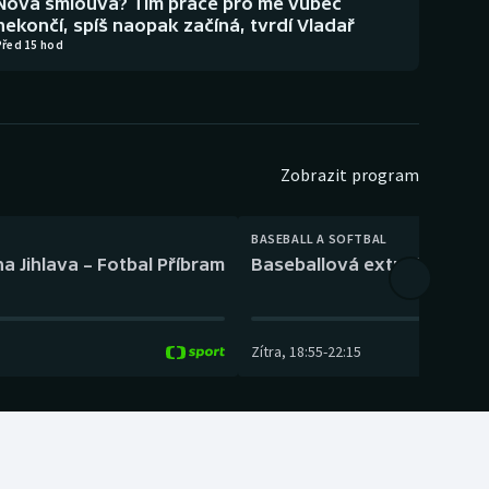
Nová smlouva? Tím práce pro mě vůbec
nekončí, spíš naopak začíná, tvrdí Vladař
Před 15 hod
Zobrazit program
BASEBALL A SOFTBAL
a Jihlava – Fotbal Příbram
Baseballová extraliga: Tře
Zítra
,
18:55
-
22:15