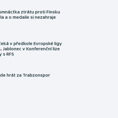
mnáctka ztrátu proti Finsku
a a o medaile si nezahraje
eká v předkole Evropské ligy
, Jablonec v Konferenční lize
ly s RFS
ude hrát za Trabzonspor