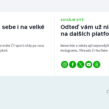
SOCIÁLNÍ SÍTĚ
 sebe i na velké
Odteď vám už nic
na dalších platf
izi máte ČT sport vždy po ruce.
Nenechte si nikde ujít nejnovější
ykoli.
Instagramu, Threads či YouTube 
Č