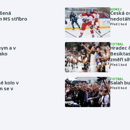
HOKEJ
íšená
Česká os
m MS stříbro
nedotáhl
Před 1 hod
FOTBAL
eym a v
Hradec č
jako
Besiktas
změří sí
Před 1 hod
FOTBAL
é kolo v
Salah b
m se v
Před 8 hod