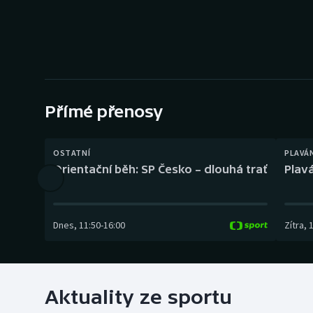
Curling
Dostihy
Florbal
Futsal
Přímé přenosy
Golf
OSTATNÍ
PLAVÁ
Orientační běh: SP Česko – dlouhá trať
Plavá
Gymnastika
Dnes
,
11:50
-
16:00
Zítra
,
Aktuality ze sportu