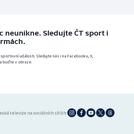
 neunikne. Sledujte ČT sport i
ormách.
 sportovní události. Sledujte nás i na Facebooku, X,
a buďte v obraze.
eská televize na sociálních sítích: