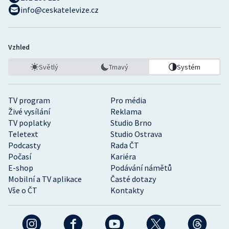
info@ceskatelevize.cz
Vzhled
Světlý
Tmavý
Systém
TV program
Pro média
Živé vysílání
Reklama
TV poplatky
Studio Brno
Teletext
Studio Ostrava
Podcasty
Rada ČT
Počasí
Kariéra
E-shop
Podávání námětů
Mobilní a TV aplikace
Časté dotazy
Vše o ČT
Kontakty