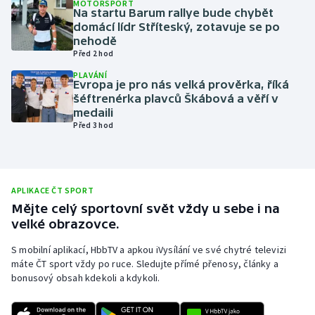
MOTORSPORT
Na startu Barum rallye bude chybět
Olympijské hry
domácí lídr Stříteský, zotavuje se po
nehodě
Parasport
Před 2 hod
PLAVÁNÍ
Evropa je pro nás velká prověrka, říká
Plavání
šéftrenérka plavců Škábová a věří v
medaili
Plážový volejbal
Před 3 hod
Ragby
Rychlobruslení
APLIKACE ČT SPORT
Mějte celý sportovní svět vždy u sebe i na
velké obrazovce.
Rychlostní kanoistika
S mobilní aplikací, HbbTV a apkou iVysílání ve své chytré televizi
Short track
máte ČT sport vždy po ruce. Sledujte přímé přenosy, články a
bonusový obsah kdekoli a kdykoli.
Sportovní střelba