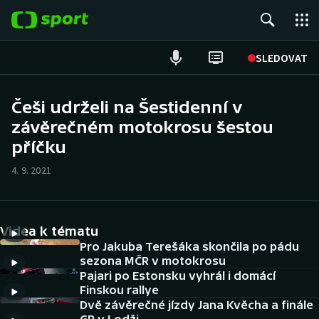
POPULÁRNÍ
SLEDOVAT
Fotbal
Češi udrželi na Šestidenní v
závěrečném motokrosu šestou
Hokej
příčku
Tenis
4. 9. 2021
Atletika
Cyklistika
Videa k tématu
Pro Jakuba Terešáka skončila po pádu
DALŠÍ SPORTY
sezona MČR v motokrosu
Pajari po Estonsku vyhrál i domácí
Finskou rallye
Americký fotbal
NEPŘEHLÉDNĚTE
Dvě závěrečné jízdy Jana Kvěcha a finále