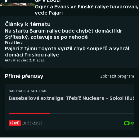
GP v Lodži
Baseball a softbal
Soutěže
Ogier a Evans ve Finské rallye havarovali,
vede Pajari
Basketbal
Historické návraty
Články k tématu
Na startu Barum rallye bude chybět domácí lídr
Biatlon
Aplikace ČT sport
Stříteský, zotavuje se po nehodě
Před 2 hod
Pajari z týmu Toyota využil chyb soupeřů a vyhrál
Boby a skeleton
AZ kvíz
domácí Finskou rallye
Aktualizováno 2. 8. 2026
Box
Přímé přenosy
Zobrazit program
Curling
BASEBALL A SOFTBAL
Dostihy
Baseballová extraliga: Třebíč Nuclears – Sokol Hlub
Florbal
18:55
-
22:15
Futsal
ŽIVĚ
Golf