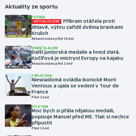
Aktuality ze sportu
Gymnastika
FOTBAL
Příbram otáčela proti
AKTUALIZUJEME
Jihlavě, výhru zařídil dvěma brankami
Házená
Krulich
Aktualizováno před 14 min
Jezdectví
VODNÍ SLALOM
Další juniorská medaile a hned zlatá.
Judo
Kočířová je mistryní Evropy na kajaku
Aktualizováno před 1 hod
Krasobruslení
CYKLISTIKA
Niewiadomá ovládla ikonické Mont
Ventoux a ujala se vedení v Tour de
Lezení
France
Před 1 hod
Lyže a snowboard
ATLETIKA
Moc bych si přála nějakou medaili,
Moderní pětiboj
popisuje Manuel před ME. Tlak si nechce
připustit
Před 1 hod
Motorsport