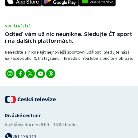
Stolní tenis
Triatlon
SOCIÁLNÍ SÍTĚ
Odteď vám už nic neunikne. Sledujte ČT sport
Veslování
i na dalších platformách.
Vodní slalom
Nenechte si nikde ujít nejnovější sportovní události. Sledujte nás i
na Facebooku, X, Instagramu, Threads či YouTube a buďte v obraze.
Volejbal
Ostatní
Divácké centrum
každý všední den:
8:00—16:00 hodin
261 136 113