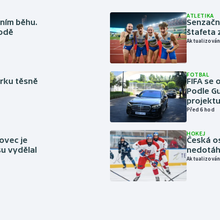
ATLETIKA
ním běhu.
Senzačn
rodě
štafeta 
Aktualizován
FOTBAL
rku těsně
FIFA se 
Podle Gu
projektu
Před 6 hod
HOKEJ
ovec je
Česká os
u vydělal
nedotáhl
Aktualizován