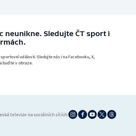
 neunikne. Sledujte ČT sport i
ormách.
 sportovní události. Sledujte nás i na Facebooku, X,
a buďte v obraze.
eská televize na sociálních sítích: