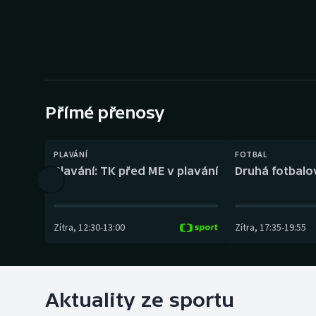
Curling
Dostihy
Florbal
Futsal
Přímé přenosy
Golf
PLAVÁNÍ
FOTBAL
Plavání: TK před ME v plavání
Druhá fotbalov
Gymnastika
Zítra
,
12:30
-
13:00
Zítra
,
17:35
-
19:55
Aktuality ze sportu