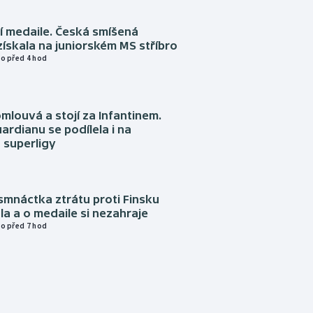
í medaile. Česká smíšená
získala na juniorském MS stříbro
o před 4 hod
omlouvá a stojí za Infantinem.
ardianu se podílela i na
 superligy
mnáctka ztrátu proti Finsku
a a o medaile si nezahraje
o před 7 hod