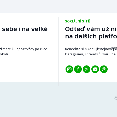
SOCIÁLNÍ SÍTĚ
 sebe i na velké
Odteď vám už nic
na dalších platf
izi máte ČT sport vždy po ruce.
Nenechte si nikde ujít nejnovější
ykoli.
Instagramu, Threads či YouTube 
Č