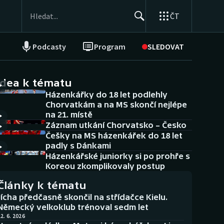
ČT
Podcasty
Program
SLEDOVAT
NEPŘEHLÉDNĚTE
Soutěže
idea k tématu
Házenkářky do 18 let podlehly
Historické návraty
Chorvatkám a na MS skončí nejlépe
na 21. místě
Aplikace ČT sport
Záznam utkání Chorvatsko – Česko
Češky na MS házenkářek do 18 let
AZ kvíz
padly s Dánkami
Házenkářské juniorky si po prohře s
Koreou zkomplikovaly postup
Články k tématu
Jícha předčasně skončil na střídačce Kielu.
Německý velkoklub trénoval sedm let
2. 6. 2026