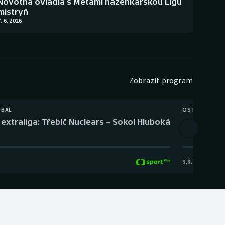
Novotná ovládla s Metami házenkářskou Ligu
mistryň
. 6. 2026
Zobrazit program
TBAL
OSTATNÍ
extraliga: Třebíč Nuclears – Sokol Hluboká
Orientační
8.8.
,
14:00
-
17: