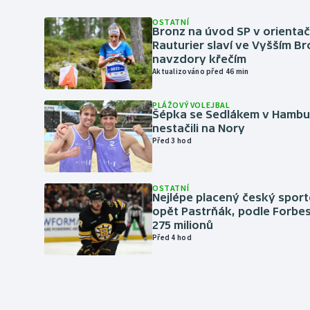
OSTATNÍ
Bronz na úvod SP v orientač
Rauturier slaví ve Vyšším B
navzdory křečím
Aktualizováno před 46 min
PLÁŽOVÝ VOLEJBAL
Šépka se Sedlákem v Hambu
nestačili na Nory
Před 3 hod
OSTATNÍ
Nejlépe placený český sport
opět Pastrňák, podle Forbes
275 milionů
Před 4 hod