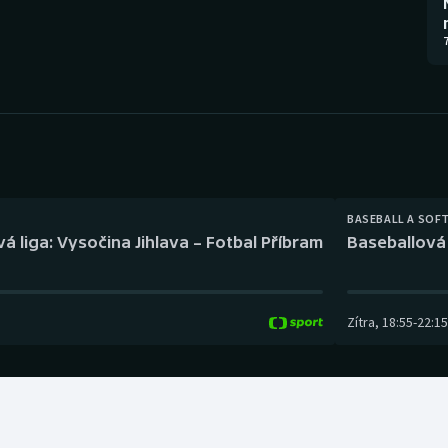
Moderní pětiboj
Triatlon
7
Motorsport
Veslování
Olympijské hry
Vodní slalom
Parasport
Volejbal
Plavání
Ostatní
BASEBALL A SOF
á liga: Vysočina Jihlava – Fotbal Příbram
Baseballová 
Plážový volejbal
Zítra
,
18:55
-
22:15