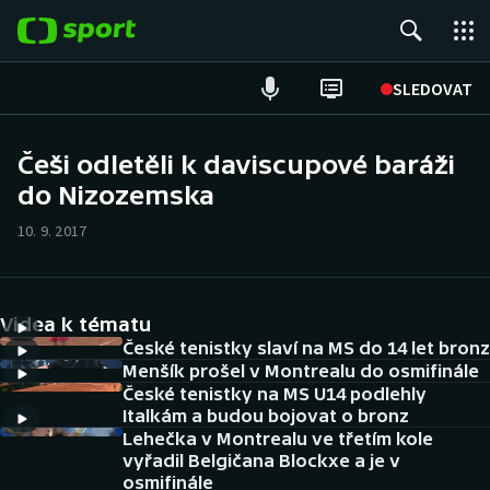
POPULÁRNÍ
SLEDOVAT
Fotbal
Češi odletěli k daviscupové baráži
do Nizozemska
Hokej
10. 9. 2017
Tenis
Atletika
Videa k tématu
Cyklistika
České tenistky slaví na MS do 14 let bronz
Menšík prošel v Montrealu do osmifinále
České tenistky na MS U14 podlehly
DALŠÍ SPORTY
Italkám a budou bojovat o bronz
Lehečka v Montrealu ve třetím kole
Americký fotbal
NEPŘEHLÉDNĚTE
vyřadil Belgičana Blockxe a je v
osmifinále