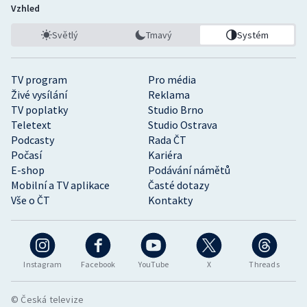
Vzhled
Světlý
Tmavý
Systém
TV program
Pro média
Živé vysílání
Reklama
TV poplatky
Studio Brno
Teletext
Studio Ostrava
Podcasty
Rada ČT
Počasí
Kariéra
E-shop
Podávání námětů
Mobilní a TV aplikace
Časté dotazy
Vše o ČT
Kontakty
Instagram
Facebook
YouTube
X
Threads
© Česká televize