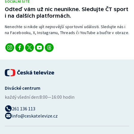
SOCIÁLNÍ SÍTĚ
Stolní tenis
Odteď vám už nic neunikne. Sledujte ČT sport
i na dalších platformách.
Triatlon
Nenechte si nikde ujít nejnovější sportovní události. Sledujte nás i
Veslování
na Facebooku, X, Instagramu, Threads či YouTube a buďte v obraze.
Vodní slalom
Volejbal
Ostatní
Divácké centrum
každý všední den:
8:00—16:00 hodin
261 136 113
info@ceskatelevize.cz