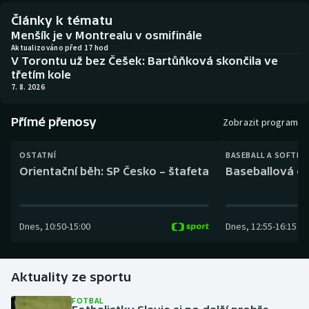
Baseball a softbal
Soutěže
Články k tématu
Menšík je v Montrealu v osmifinále
Basketbal
Historické návraty
Aktualizováno před 17 hod
V Torontu už bez Češek: Bartůňková skončila ve
třetím kole
Biatlon
Aplikace ČT sport
7. 8. 2026
Boby a skeleton
AZ kvíz
Přímé přenosy
Zobrazit program
Box
OSTATNÍ
BASEBALL A SOFTBA
Orientační běh: SP Česko – štafeta
Baseballová ex
Curling
Dostihy
Dnes
,
10:50
-
15:00
Dnes
,
12:55
-
16:15
Florbal
Futsal
Aktuality ze sportu
FOTBAL
Golf