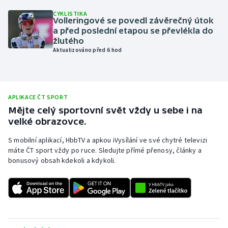
CYKLISTIKA
Olympijské hry
Volleringové se povedl závěrečný útok
a před poslední etapou se převlékla do
Parasport
žlutého
Aktualizováno před 6 hod
Plavání
Plážový volejbal
APLIKACE ČT SPORT
Mějte celý sportovní svět vždy u sebe i na
Ragby
velké obrazovce.
Rychlobruslení
S mobilní aplikací, HbbTV a apkou iVysílání ve své chytré televizi
máte ČT sport vždy po ruce. Sledujte přímé přenosy, články a
bonusový obsah kdekoli a kdykoli.
Rychlostní kanoistika
Short track
Sportovní střelba