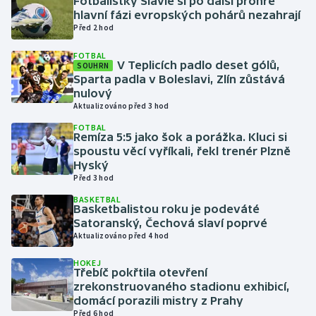
Fotbalistky Slavie si po další prohře
hlavní fázi evropských pohárů nezahrají
Před 2 hod
Gymnastika
FOTBAL
V Teplicích padlo deset gólů,
Házená
SOUHRN
Sparta padla v Boleslavi, Zlín zůstává
nulový
Jezdectví
Aktualizováno před 3 hod
FOTBAL
Judo
Remíza 5:5 jako šok a porážka. Kluci si
spoustu věcí vyříkali, řekl trenér Plzně
Hyský
Krasobruslení
Před 3 hod
BASKETBAL
Lezení
Basketbalistou roku je podeváté
Satoranský, Čechová slaví poprvé
Lyže a snowboard
Aktualizováno před 4 hod
HOKEJ
Moderní pětiboj
Třebíč pokřtila otevření
zrekonstruovaného stadionu exhibicí,
domácí porazili mistry z Prahy
Motorsport
Před 6 hod