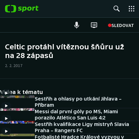
POPULÁRNÍ
SLEDOVAT
Fotbal
Celtic protáhl vítěznou šňůru už
na 28 zápasů
Hokej
2. 2. 2017
Tenis
Atletika
Videa k tématu
Cyklistika
Sestřih a ohlasy po utkání Jihlava –
Příbram
Messi dal první góly po MS, Miami
DALŠÍ SPORTY
porazilo Atlético San Luis 4:2
Sestřih kvalifikace Ligy mistryň Slavia
Americký fotbal
NEPŘEHLÉDNĚTE
Praha – Rangers FC
Fotbalisté Hradce Králové vyzvou v