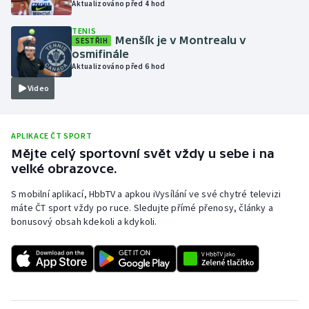
Aktualizováno před 4 hod
Olympijské hry
TENIS
Menšík je v Montrealu v
SESTŘIH
Parasport
osmifinále
Aktualizováno před 6 hod
Plavání
Video
Plážový volejbal
APLIKACE ČT SPORT
Ragby
Mějte celý sportovní svět vždy u sebe i na
velké obrazovce.
Rychlobruslení
S mobilní aplikací, HbbTV a apkou iVysílání ve své chytré televizi
máte ČT sport vždy po ruce. Sledujte přímé přenosy, články a
Rychlostní kanoistika
bonusový obsah kdekoli a kdykoli.
Short track
Sportovní střelba