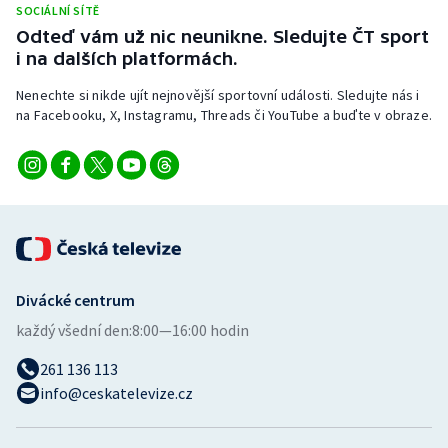
SOCIÁLNÍ SÍTĚ
Stolní tenis
Odteď vám už nic neunikne. Sledujte ČT sport
i na dalších platformách.
Triatlon
Nenechte si nikde ujít nejnovější sportovní události. Sledujte nás i
Veslování
na Facebooku, X, Instagramu, Threads či YouTube a buďte v obraze.
Vodní slalom
Volejbal
Ostatní
Divácké centrum
každý všední den:
8:00—16:00 hodin
261 136 113
info@ceskatelevize.cz