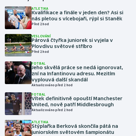
ATLETIKA
Kvalifikace a finále v jeden den? Asi si
Gymnastika
nás pletou s vícebojaři, rýpl si Staněk
Před 2 hod
Házená
VESLOVÁNÍ
Párová čtyřka juniorek si vyjela v
Jezdectví
Plovdivu světové stříbro
Před 2 hod
Judo
FOTBAL
Jeho skvělá práce se nedá ignorovat,
Krasobruslení
zní na Infantinovu adresu. Mezitím
vyplouvá další skandál
Aktualizováno před 2 hod
Lezení
FOTBAL
Vítek definitivně opouští Manchester
Lyže a snowboard
United, nově patří Middlesbrough
Aktualizováno před 2 hod
Moderní pětiboj
ATLETIKA
Stýplařka Berková skončila pátá na
Motorsport
juniorském světovém šampionátu