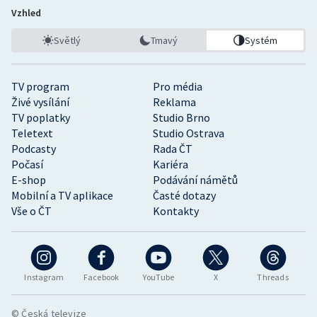
Vzhled
Světlý
Tmavý
Systém
TV program
Pro média
Živé vysílání
Reklama
TV poplatky
Studio Brno
Teletext
Studio Ostrava
Podcasty
Rada ČT
Počasí
Kariéra
E-shop
Podávání námětů
Mobilní a TV aplikace
Časté dotazy
Vše o ČT
Kontakty
Instagram
Facebook
YouTube
X
Threads
© Česká televize