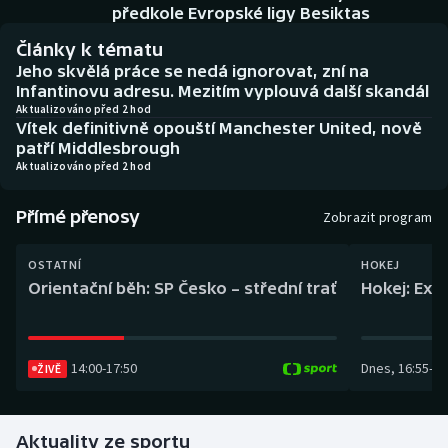
Baseball a softbal
Soutěže
předkole Evropské ligy Besiktas
Články k tématu
Basketbal
Historické návraty
Jeho skvělá práce se nedá ignorovat, zní na
Infantinovu adresu. Mezitím vyplouvá další skandál
Biatlon
Aplikace ČT sport
Aktualizováno před 2 hod
Vítek definitivně opouští Manchester United, nově
patří Middlesbrough
Boby a skeleton
AZ kvíz
Aktualizováno před 2 hod
Box
Přímé přenosy
Zobrazit program
Curling
OSTATNÍ
HOKEJ
Orientační běh: SP Česko – střední trať
Hokej: Exh
Dostihy
Florbal
14:00
-
17:50
Dnes
,
16:55
-
19
ŽIVĚ
Futsal
Aktuality ze sportu
Golf