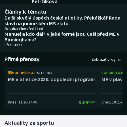
Petržilková
Atletika
Soutěže
Články k tématu
Baseball a softbal
Historické návraty
Další skvělý úspěch české atletiky. Překážkář Rada
slaví na juniorském MS zlato
Aktualizováno před 9 hod
Basketbal
Aplikace ČT sport
Manuel a kdo dál? V jaké formě jsou Češi před ME v
Birminghamu?
Biatlon
AZ kvíz
Před 14 hod
Boby a skeleton
Přímé přenosy
Zobrazit program
Box
MULTIPŘENOS
ATLETIKA
DOPORUČUJEM
ME v atletice 2026: dopolední program
ME v plaván
Curling
Cyklistika
Dnes
,
11:20
-
14:40
Dnes
,
18:25
-
21
Dostihy
Aktuality ze sportu
Florbal