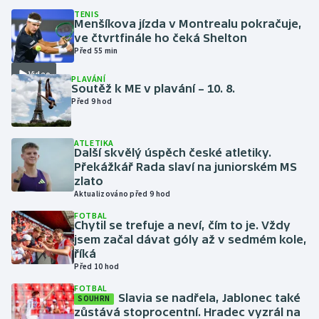
TENIS
Menšíkova jízda v Montrealu pokračuje,
Futsal
ve čtvrtfinále ho čeká Shelton
Před 55 min
Golf
Video
PLAVÁNÍ
Soutěž k ME v plavání – 10. 8.
Gymnastika
Před 9 hod
Házená
ATLETIKA
Další skvělý úspěch české atletiky.
Překážkář Rada slaví na juniorském MS
Jezdectví
zlato
Aktualizováno před 9 hod
Judo
FOTBAL
Chytil se trefuje a neví, čím to je. Vždy
Krasobruslení
jsem začal dávat góly až v sedmém kole,
říká
Před 10 hod
Lezení
FOTBAL
Slavia se nadřela, Jablonec také
SOUHRN
Lyže a snowboard
zůstává stoprocentní. Hradec vyzrál na