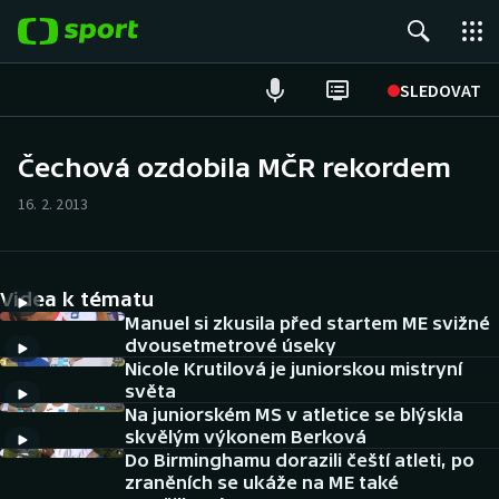
POPULÁRNÍ
SLEDOVAT
ME v atletice
Čechová ozdobila MČR rekordem
ME v plavání
16. 2. 2013
Fotbal
Videa k tématu
Hokej
Manuel si zkusila před startem ME svižné
dvousetmetrové úseky
Tenis
Nicole Krutilová je juniorskou mistryní
světa
DALŠÍ SPORTY
Na juniorském MS v atletice se blýskla
skvělým výkonem Berková
Americký fotbal
Do Birminghamu dorazili čeští atleti, po
NEPŘEHLÉDNĚTE
zraněních se ukáže na ME také