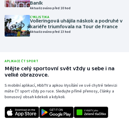
Baník
Moderní pětiboj
Aktualizováno před 10 hod
CYKLISTIKA
Volleringová uhájila náskok a podruhé v
Motorsport
kariéře triumfovala na Tour de France
Aktualizováno před 13 hod
Olympijské hry
Parasport
APLIKACE ČT SPORT
Plavání
Mějte celý sportovní svět vždy u sebe i na
velké obrazovce.
Plážový volejbal
S mobilní aplikací, HbbTV a apkou iVysílání ve své chytré televizi
máte ČT sport vždy po ruce. Sledujte přímé přenosy, články a
Ragby
bonusový obsah kdekoli a kdykoli.
Rychlobruslení
Rychlostní kanoistika