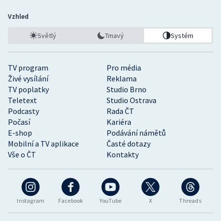
Vzhled
Světlý
Tmavý
Systém
TV program
Pro média
Živé vysílání
Reklama
TV poplatky
Studio Brno
Teletext
Studio Ostrava
Podcasty
Rada ČT
Počasí
Kariéra
E-shop
Podávání námětů
Mobilní a TV aplikace
Časté dotazy
Vše o ČT
Kontakty
Instagram
Facebook
YouTube
X
Threads