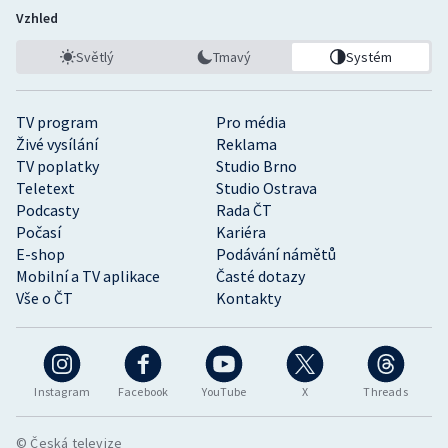
Vzhled
Světlý
Tmavý
Systém
TV program
Pro média
Živé vysílání
Reklama
TV poplatky
Studio Brno
Teletext
Studio Ostrava
Podcasty
Rada ČT
Počasí
Kariéra
E-shop
Podávání námětů
Mobilní a TV aplikace
Časté dotazy
Vše o ČT
Kontakty
Instagram
Facebook
YouTube
X
Threads
© Česká televize