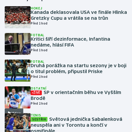
HOKEJ
Kanada deklasovala USA ve finále Hlinka
Gymnastika
Gretzky Cupu a vrátila se na trůn
Před 1 hod
Házená
FOTBAL
Kritici šíří dezinformace, Infantina
Jezdectví
nedáme, hlásí FIFA
Před 1 hod
Judo
FOTBAL
Druhá porážka na startu sezony je v boji
Krasobruslení
o titul problém, připustil Priske
Před 2 hod
Lezení
OSTATNÍ
SP v orientačním běhu ve Vyšším
ŽIVĚ
Lyže a snowboard
Brodě
Před 2 hod
Moderní pětiboj
Video
TENIS
Světová jednička Sabalenková
SESTŘIH
neuspěla ani v Torontu a končí v
Motorsport
osmifinále