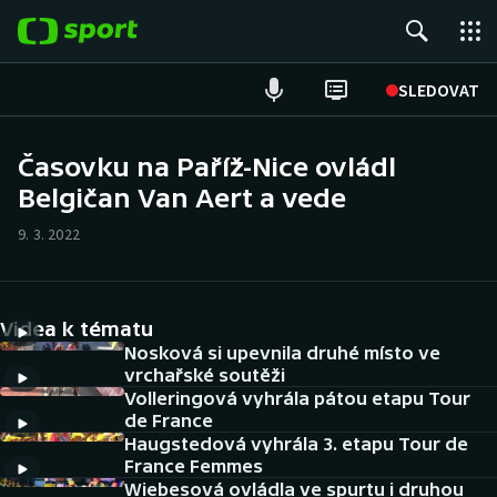
POPULÁRNÍ
SLEDOVAT
Fotbal
Časovku na Paříž-Nice ovládl
Belgičan Van Aert a vede
Hokej
9. 3. 2022
Tenis
Atletika
Videa k tématu
Cyklistika
Nosková si upevnila druhé místo ve
vrchařské soutěži
Volleringová vyhrála pátou etapu Tour
DALŠÍ SPORTY
de France
Haugstedová vyhrála 3. etapu Tour de
Americký fotbal
NEPŘEHLÉDNĚTE
France Femmes
Wiebesová ovládla ve spurtu i druhou