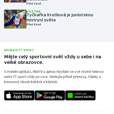
Před 2 hod
Olympijské hry
ATLETIKA
Tyčkařka Krutilová je juniorskou
Parasport
mistryní světa
Před 4 hod
Plavání
Plážový volejbal
APLIKACE ČT SPORT
Ragby
Mějte celý sportovní svět vždy u sebe i na
velké obrazovce.
Rychlobruslení
S mobilní aplikací, HbbTV a apkou iVysílání ve své chytré televizi
máte ČT sport vždy po ruce. Sledujte přímé přenosy, články a
Rychlostní kanoistika
bonusový obsah kdekoli a kdykoli.
Short track
Sportovní střelba