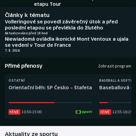
Baseball a softbal
Soutěže
etapu Tour
Články k tématu
Basketbal
Historické návraty
Volleringové se povedl závěrečný útok a před
poslední etapou se převlékla do žlutého
Biatlon
Aplikace ČT sport
Aktualizováno před 18 hod
Niewiadomá ovládla ikonické Mont Ventoux a ujala
se vedení v Tour de France
Boby a skeleton
AZ kvíz
7. 8. 2026
Box
Přímé přenosy
Zobrazit program
Curling
OSTATNÍ
BASEBALL A SOFTBA
Orientační běh: SP Česko – štafeta
Baseballová ex
Dostihy
Florbal
10:50
-
15:00
12:55
-
16:15
ŽIVĚ
ŽIVĚ
Futsal
Aktuality ze sportu
Golf