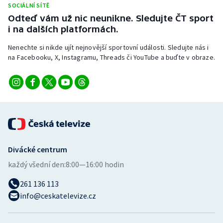
SOCIÁLNÍ SÍTĚ
Stolní tenis
Odteď vám už nic neunikne. Sledujte ČT sport
i na dalších platformách.
Triatlon
Nenechte si nikde ujít nejnovější sportovní události. Sledujte nás i
Veslování
na Facebooku, X, Instagramu, Threads či YouTube a buďte v obraze.
Vodní slalom
Volejbal
Ostatní
Divácké centrum
každý všední den:
8:00—16:00 hodin
261 136 113
info@ceskatelevize.cz