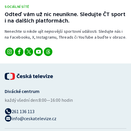
Short track
SOCIÁLNÍ SÍTĚ
Odteď vám už nic neunikne. Sledujte ČT sport
Sportovní střelba
i na dalších platformách.
Nenechte si nikde ujít nejnovější sportovní události. Sledujte nás i
Stolní tenis
na Facebooku, X, Instagramu, Threads či YouTube a buďte v obraze.
Triatlon
Veslování
Vodní slalom
Volejbal
Divácké centrum
každý všední den:
8:00—16:00 hodin
Ostatní
261 136 113
info@ceskatelevize.cz