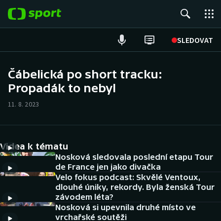
POPULÁRNÍ
SLEDOVAT
ME v atletice
Čábelická po short tracku:
Propadák to nebyl
ME v plavání
11. 8. 2023
Fotbal
Hokej
Videa k tématu
Tenis
Nosková sledovala poslední etapu Tour
de France jen jako divačka
Velo fokus podcast: Skvělé Ventoux,
DALŠÍ SPORTY
dlouhé úniky, rekordy. Byla ženská Tour
závodem léta?
Americký fotbal
NEPŘEHLÉDNĚTE
Nosková si upevnila druhé místo ve
vrchařské soutěži