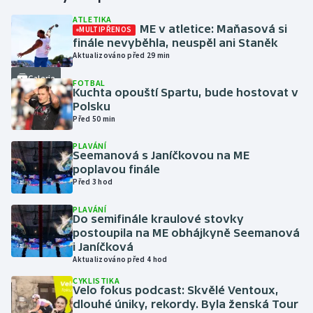
ATLETIKA
ME v atletice: Maňasová si
MULTIPŘENOS
Futsal
finále nevyběhla, neuspěl ani Staněk
Aktualizováno před 29 min
Golf
Galerie
FOTBAL
Kuchta opouští Spartu, bude hostovat v
Gymnastika
Polsku
Před 50 min
Házená
PLAVÁNÍ
Seemanová s Janíčkovou na ME
Jezdectví
poplavou finále
Před 3 hod
Judo
PLAVÁNÍ
Do semifinále kraulové stovky
Krasobruslení
postoupila na ME obhájkyně Seemanová
i Janíčková
Aktualizováno před 4 hod
Lezení
CYKLISTIKA
Velo fokus podcast: Skvělé Ventoux,
Lyže a snowboard
dlouhé úniky, rekordy. Byla ženská Tour