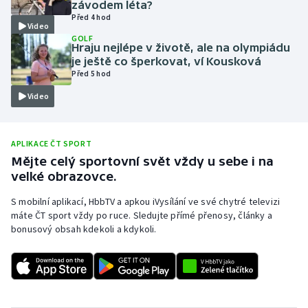
závodem léta?
Před 4 hod
Moderní pětiboj
Video
GOLF
Hraju nejlépe v životě, ale na olympiádu
Motorsport
je ještě co šperkovat, ví Kousková
Před 5 hod
Olympijské hry
Video
Parasport
APLIKACE ČT SPORT
Plavání
Mějte celý sportovní svět vždy u sebe i na
velké obrazovce.
Plážový volejbal
S mobilní aplikací, HbbTV a apkou iVysílání ve své chytré televizi
máte ČT sport vždy po ruce. Sledujte přímé přenosy, články a
Ragby
bonusový obsah kdekoli a kdykoli.
Rychlobruslení
Rychlostní kanoistika