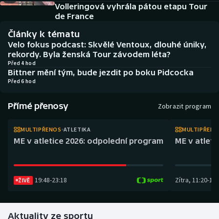
Atletika
Soutěže
Volleringová vyhrála pátou etapu Tour
de France
Baseball a softbal
Historické návraty
Články k tématu
Velo fokus podcast: Skvělé Ventoux, dlouhé úniky,
Basketbal
Aplikace ČT sport
rekordy. Byla ženská Tour závodem léta?
Před 4 hod
Bittner mění tým, bude jezdit po boku Pidcocka
Biatlon
AZ kvíz
Před 6 hod
Boby a skeleton
Přímé přenosy
Zobrazit program
Box
MULTIPŘENOS
ATLETIKA
MULTIPŘEN
ME v atletice 2026: odpolední program
ME v atlet
Curling
Cyklistika
19:48
-
23:18
Zítra
,
11:20
-
14:
ŽIVĚ
Dostihy
Aktuality ze sportu
Florbal