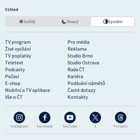
Vzhled
Světlý
Tmavý
Systém
TV program
Pro média
Živé vysílání
Reklama
TV poplatky
Studio Brno
Teletext
Studio Ostrava
Podcasty
Rada ČT
Počasí
Kariéra
E-shop
Podávání námětů
Mobilní a TV aplikace
Časté dotazy
Vše o ČT
Kontakty
Instagram
Facebook
YouTube
X
Threads