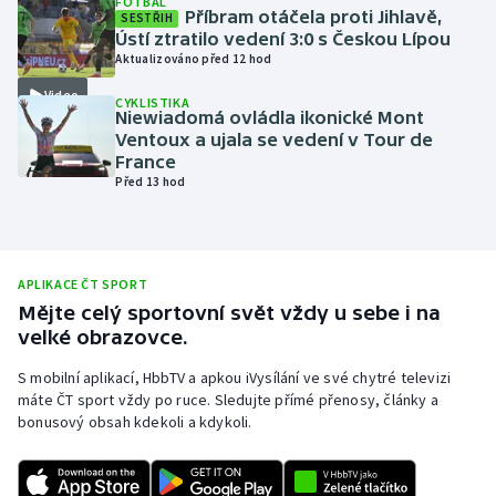
FOTBAL
Příbram otáčela proti Jihlavě,
SESTŘIH
Olympijské hry
Ústí ztratilo vedení 3:0 s Českou Lípou
Aktualizováno před 12 hod
Parasport
Video
CYKLISTIKA
Niewiadomá ovládla ikonické Mont
Plavání
Ventoux a ujala se vedení v Tour de
France
Před 13 hod
Plážový volejbal
Ragby
APLIKACE ČT SPORT
Rychlobruslení
Mějte celý sportovní svět vždy u sebe i na
velké obrazovce.
Rychlostní kanoistika
S mobilní aplikací, HbbTV a apkou iVysílání ve své chytré televizi
máte ČT sport vždy po ruce. Sledujte přímé přenosy, články a
Short track
bonusový obsah kdekoli a kdykoli.
Sportovní střelba