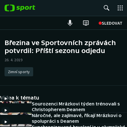
POPULÁRNÍ
SLEDOVAT
Fotbal
Březina ve Sportovních zprávách
potvrdil: Příští sezonu odjedu
Hokej
26. 4. 2019
Tenis
Zimní sporty
Atletika
Cyklistika
Videa k tématu
DALŠÍ SPORTY
Sourozenci Mrázkovi týden trénovali s
Christopherem Deanem
Náročné, ale zajímavé, říkají Mrázkovi o
Americký fotbal
NEPŘEHLÉDNĚTE
spolupráci s Deanem