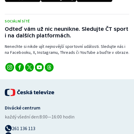
Stolní tenis
Triatlon
SOCIÁLNÍ SÍTĚ
Odteď vám už nic neunikne. Sledujte ČT sport
Veslování
i na dalších platformách.
Nenechte si nikde ujít nejnovější sportovní události. Sledujte nás i
Vodní slalom
na Facebooku, X, Instagramu, Threads či YouTube a buďte v obraze.
Volejbal
Ostatní
Divácké centrum
každý všední den:
8:00—16:00 hodin
261 136 113