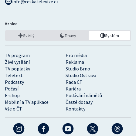
info@ceskatelevize.cz
Vzhled
Světlý
Tmavý
Systém
TV program
Pro média
Živé vysílání
Reklama
TV poplatky
Studio Brno
Teletext
Studio Ostrava
Podcasty
Rada ČT
Počasí
Kariéra
E-shop
Podávání námětů
Mobilní a TV aplikace
Časté dotazy
Vše o ČT
Kontakty