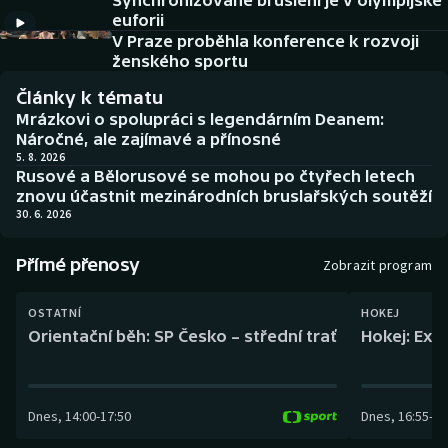
Synchronizované bruslení je v olympijské
Baseball a softbal
Soutěže
euforii
V Praze proběhla konference k rozvoji
Basketbal
Historické návraty
ženského sportu
Články k tématu
Biatlon
Aplikace ČT sport
Mrázkovi o spolupráci s legendárním Deanem:
Náročné, ale zajímavé a přínosné
Boby a skeleton
AZ kvíz
5. 8. 2026
Rusové a Bělorusové se mohou po čtyřech letech
znovu účastnit mezinárodních bruslařských soutěží
Box
30. 6. 2026
Curling
Přímé přenosy
Zobrazit program
Dostihy
OSTATNÍ
HOKEJ
Orientační běh: SP Česko – střední trať
Hokej: Exh
Florbal
Futsal
Dnes
,
14:00
-
17:50
Dnes
,
16:55
-
19
Golf