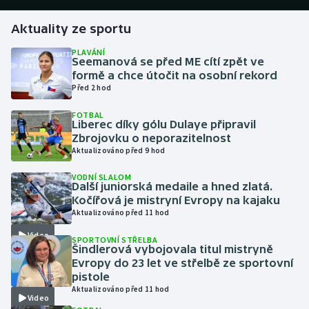
Aktuality ze sportu
Gymnastika
PLAVÁNÍ
Seemanová se před ME cítí zpět ve
Házená
formě a chce útočit na osobní rekord
Před 2 hod
Jezdectví
FOTBAL
Liberec díky gólu Dulaye připravil
Judo
Zbrojovku o neporazitelnost
Aktualizováno před 9 hod
Krasobruslení
VODNÍ SLALOM
Další juniorská medaile a hned zlatá.
Lezení
Kočířová je mistryní Evropy na kajaku
Aktualizováno před 11 hod
Lyže a snowboard
Video
SPORTOVNÍ STŘELBA
Šindlerová vybojovala titul mistryně
Moderní pětiboj
Evropy do 23 let ve střelbě ze sportovní
pistole
Aktualizováno před 11 hod
Motorsport
Video