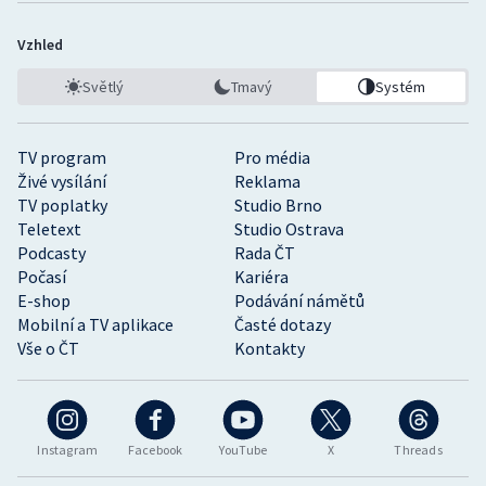
Vzhled
Světlý
Tmavý
Systém
TV program
Pro média
Živé vysílání
Reklama
TV poplatky
Studio Brno
Teletext
Studio Ostrava
Podcasty
Rada ČT
Počasí
Kariéra
E-shop
Podávání námětů
Mobilní a TV aplikace
Časté dotazy
Vše o ČT
Kontakty
Instagram
Facebook
YouTube
X
Threads