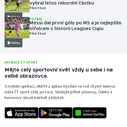
vybral letos rekordní částku
Olympijské hry
Před 3 hod
Video
FOTBAL
Parasport
Messi dal první góly po MS a je nejlepším
střelcem v historii Leagues Cupu
Před 3 hod
Plavání
Video
Plážový volejbal
Ragby
APLIKACE ČT SPORT
Mějte celý sportovní svět vždy u sebe i na
velké obrazovce.
Rychlobruslení
S mobilní aplikací, HbbTV a apkou iVysílání ve své chytré televizi
Rychlostní kanoistika
máte ČT sport vždy po ruce. Sledujte přímé přenosy, články a
bonusový obsah kdekoli a kdykoli.
Short track
Sportovní střelba