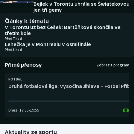
Baseball a softbal
Soutěže
Bejlek v Torontu uhrála se Šwiatekovou
jen tři gemy
Basketbal
Historické návraty
Články k tématu
V Torontu už bez Češek: Bartůňková skončila ve
Biatlon
Aplikace ČT sport
třetím kole
Před 7 hod
Lehečka je v Montrealu v osmifinále
Boby a skeleton
AZ kvíz
Před 8 hod
Box
Přímé přenosy
Zobrazit program
Curling
FOTBAL
Druhá fotbalová liga: Vysočina Jihlava – Fotbal Příb
Dostihy
Florbal
Dnes
,
17:35
-
19:55
Futsal
Aktuality ze sportu
Golf