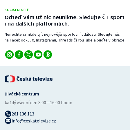
Stolní tenis
SOCIÁLNÍ SÍTĚ
Odteď vám už nic neunikne. Sledujte ČT sport
Triatlon
i na dalších platformách.
Veslování
Nenechte si nikde ujít nejnovější sportovní události. Sledujte nás i
na Facebooku, X, Instagramu, Threads či YouTube a buďte v obraze.
Vodní slalom
Volejbal
Ostatní
Divácké centrum
každý všední den:
8:00—16:00 hodin
261 136 113
info@ceskatelevize.cz