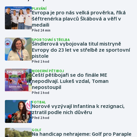
PLAVÁNÍ
Evropa je pro nás velká prověrka, říká
Gymnastika
šéftrenérka plavců Škábová a věří v
medaili
Házená
Před 24 min
SPORTOVNÍ STŘELBA
Jezdectví
Šindlerová vybojovala titul mistryně
Evropy do 23 let ve střelbě ze sportovní
pistole
Judo
Před 1 hod
MODERNÍ PĚTIBOJ
Krasobruslení
Čeští pětibojaři se do finále ME
nepodívají. Lukeš vzdal, Toman
Lezení
nepostoupil
Před 1 hod
Lyže a snowboard
FOTBAL
Norové vyzývají Infantina k rezignaci,
ztratil podle nich důvěru
Moderní pětiboj
Před 2 hod
GOLF
Motorsport
Na handicap nehrajeme: Golf pro Paraple