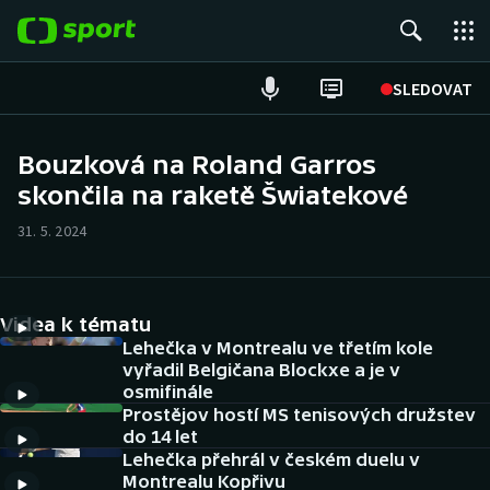
POPULÁRNÍ
SLEDOVAT
Fotbal
Bouzková na Roland Garros
skončila na raketě Šwiatekové
Hokej
31. 5. 2024
Tenis
Atletika
Videa k tématu
Cyklistika
Lehečka v Montrealu ve třetím kole
vyřadil Belgičana Blockxe a je v
osmifinále
DALŠÍ SPORTY
Prostějov hostí MS tenisových družstev
do 14 let
Americký fotbal
NEPŘEHLÉDNĚTE
Lehečka přehrál v českém duelu v
Montrealu Kopřivu