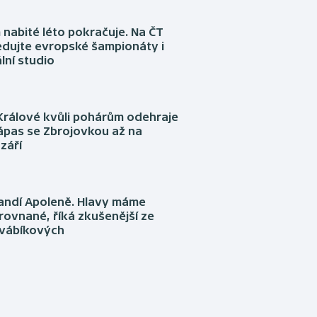
nabité léto pokračuje. Na ČT
edujte evropské šampionáty i
lní studio
Králové kvůli pohárům odehraje
ápas se Zbrojovkou až na
září
fandí Apoleně. Hlavy máme
rovnané, říká zkušenější ze
Švábíkových