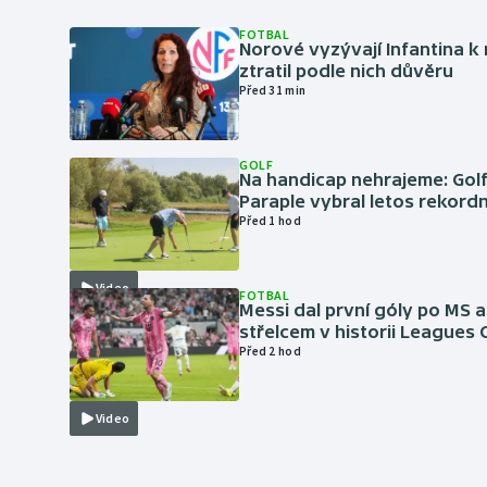
FOTBAL
Norové vyzývají Infantina k 
ztratil podle nich důvěru
Před 31 min
GOLF
Na handicap nehrajeme: Golf
Paraple vybral letos rekordn
Před 1 hod
Video
FOTBAL
Messi dal první góly po MS a
střelcem v historii Leagues
Před 2 hod
Video