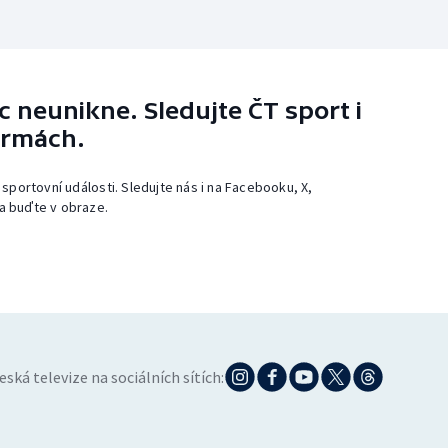
 neunikne. Sledujte ČT sport i
ormách.
 sportovní události. Sledujte nás i na Facebooku, X,
a buďte v obraze.
eská televize na sociálních sítích: