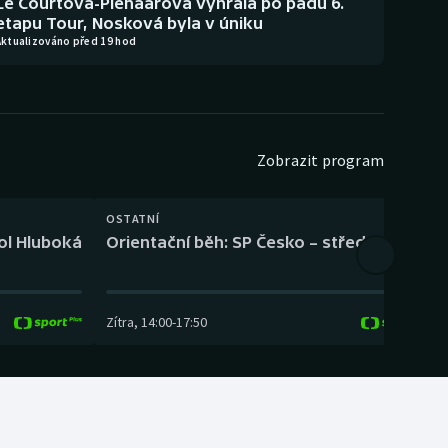
Le Courtová-Pienaarová vyhrála po pádu 6.
etapu Tour, Nosková byla v úniku
Aktualizováno před 19 hod
Zobrazit program
OSTATNÍ
H
kol Hluboká
Orientační běh: SP Česko – střední trať
H
Zítra
,
14:00
-
17:50
Z