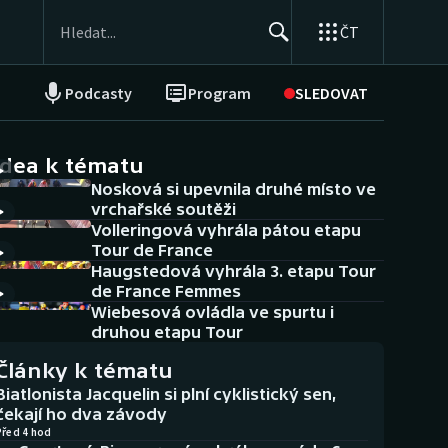
ČT
Podcasty
Program
SLEDOVAT
NEPŘEHLÉDNĚTE
Soutěže
idea k tématu
Nosková si upevnila druhé místo ve
Historické návraty
vrchařské soutěži
Volleringová vyhrála pátou etapu
Aplikace ČT sport
Tour de France
Haugstedová vyhrála 3. etapu Tour
AZ kvíz
de France Femmes
Wiebesová ovládla ve spurtu i
druhou etapu Tour
Články k tématu
Biatlonista Jacquelin si plní cyklistický sen,
čekají ho dva závody
Před 4 hod