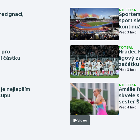
ATLETIKA
rezignaci,
Sportem 
sport sl
kontinuá
Před 3 hod
FOTBAL
 pro
Hradec 
í částku
ligový z
začátku 
Před 3 hod
ATLETIKA
 je nejlepším
Amálie 
 Cupu
skvěle s
sester 
Před 4 hod
Video