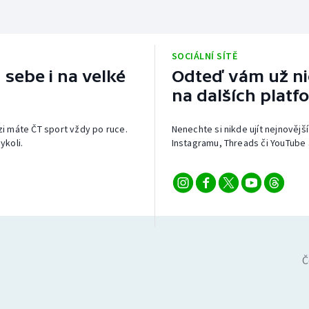
SOCIÁLNÍ SÍTĚ
 sebe i na velké
Odteď vám už nic
na dalších platf
izi máte ČT sport vždy po ruce.
Nenechte si nikde ujít nejnovější
ykoli.
Instagramu, Threads či YouTube 
Č