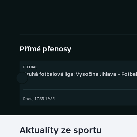
Curling
Dostihy
Florbal
Futsal
Přímé přenosy
Golf
FOTBAL
Druhá fotbalová liga: Vysočina Jihlava – Fotba
Gymnastika
Dnes
,
17:35
-
19:55
Aktuality ze sportu