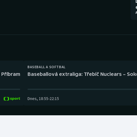
Moderní pětiboj
Triatlon
Motorsport
Veslování
Olympijské hry
Vodní slalom
Parasport
Volejbal
Plavání
Ostatní
BASEBALL A SOFTBAL
l Příbram
Baseballová extraliga: Třebíč Nuclears – So
Plážový volejbal
Dnes
,
18:55
-
22:15