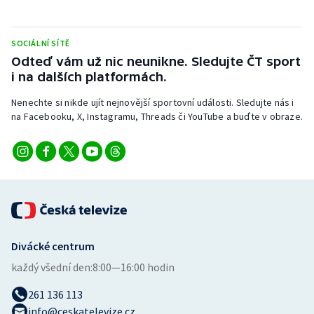
Stolní tenis
Triatlon
SOCIÁLNÍ SÍTĚ
Odteď vám už nic neunikne. Sledujte ČT sport
i na dalších platformách.
Veslování
Nenechte si nikde ujít nejnovější sportovní události. Sledujte nás i
Vodní slalom
na Facebooku, X, Instagramu, Threads či YouTube a buďte v obraze.
Volejbal
Ostatní
Divácké centrum
každý všední den:
8:00—16:00 hodin
261 136 113
info@ceskatelevize.cz