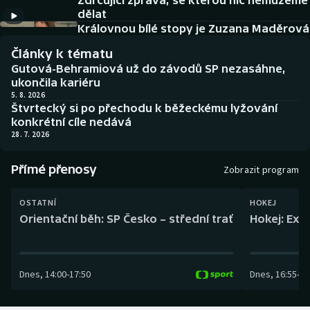
Zdrcující zpráva, se kterou nic nemůžeme
Baseball a softbal
Soutěže
dělat
Královnou bílé stopy je Zuzana Maděrová
Basketbal
Historické návraty
Články k tématu
Gutová-Behramiová už do závodů SP nezasáhne,
Biatlon
Aplikace ČT sport
ukončila kariéru
5. 8. 2026
Štvrtecký si po přechodu k běžeckému lyžování
Boby a skeleton
AZ kvíz
konkrétní cíle nedává
28. 7. 2026
Box
Přímé přenosy
Zobrazit program
Curling
OSTATNÍ
HOKEJ
Dostihy
Orientační běh: SP Česko – střední trať
Hokej: Exh
Florbal
Dnes
,
14:00
-
17:50
Dnes
,
16:55
-
19
Futsal
Golf