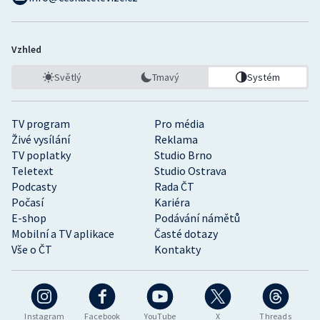
Vzhled
Světlý
Tmavý
Systém
TV program
Pro média
Živé vysílání
Reklama
TV poplatky
Studio Brno
Teletext
Studio Ostrava
Podcasty
Rada ČT
Počasí
Kariéra
E-shop
Podávání námětů
Mobilní a TV aplikace
Časté dotazy
Vše o ČT
Kontakty
Instagram
Facebook
YouTube
X
Threads