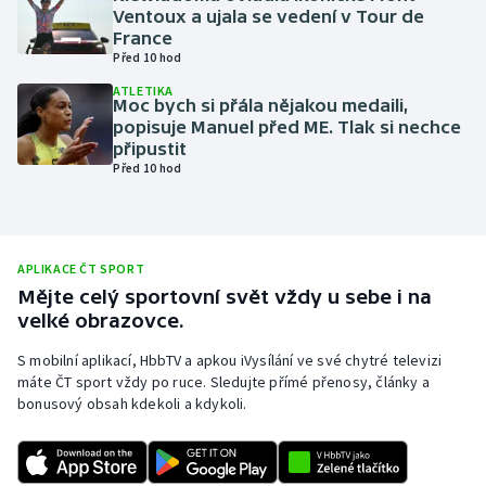
Ventoux a ujala se vedení v Tour de
Olympijské hry
France
Před 10 hod
Parasport
ATLETIKA
Moc bych si přála nějakou medaili,
popisuje Manuel před ME. Tlak si nechce
Plavání
připustit
Před 10 hod
Plážový volejbal
Ragby
APLIKACE ČT SPORT
Rychlobruslení
Mějte celý sportovní svět vždy u sebe i na
velké obrazovce.
Rychlostní kanoistika
S mobilní aplikací, HbbTV a apkou iVysílání ve své chytré televizi
máte ČT sport vždy po ruce. Sledujte přímé přenosy, články a
Short track
bonusový obsah kdekoli a kdykoli.
Sportovní střelba