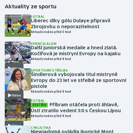
Aktuality ze sportu
Gymnastika
FOTBAL
Liberec díky gólu Dulaye připravil
Zbrojovku o neporazitelnost
Házená
Aktualizováno před 5 hod
Jezdectví
VODNÍ SLALOM
Další juniorská medaile a hned zlatá.
Kočířová je mistryní Evropy na kajaku
Judo
Aktualizováno před 8 hod
Video
Krasobruslení
SPORTOVNÍ STŘELBA
Šindlerová vybojovala titul mistryně
Evropy do 23 let ve střelbě ze sportovní
Lezení
pistole
Aktualizováno před 8 hod
Video
Lyže a snowboard
FOTBAL
Příbram otáčela proti Jihlavě,
SESTŘIH
Ústí ztratilo vedení 3:0 s Českou Lípou
Moderní pětiboj
Aktualizováno před 8 hod
Video
Motorsport
CYKLISTIKA
Niewiadomá ovládla ikonické Mont