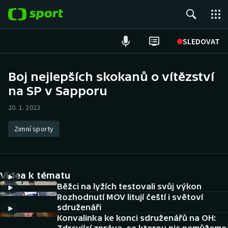
POPULÁRNÍ
SLEDOVAT
Fotbal
Boj nejlepších skokanů o vítězství
na SP v Sapporu
Hokej
20. 1. 2023
Tenis
Zimní sporty
Atletika
Cyklistika
Videa k tématu
DALŠÍ SPORTY
Běžci na lyžích testovali svůj výkon
Rozhodnutí MOV litují čeští i světoví
sdruženáři
Americký fotbal
NEPŘEHLÉDNĚTE
Konvalinka ke konci sdruženářů na OH: